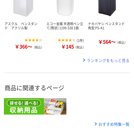
アスクル ペンスタン
エコー金属 半透明ペン立
ナカバヤシ ペンスタンド
ド アクリル製
て(筒状) 1199-538 1個
角型 PS-K1
(
1件
)
￥564～
（税込）
￥366～
￥145
（税込）
（税込）
ランキングをもっと見る
商品に関連するページ
おすすめ特集一覧