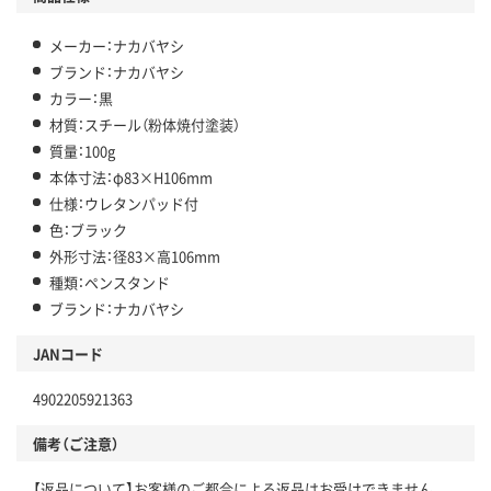
メーカー：ナカバヤシ
ブランド：ナカバヤシ
カラー：黒
材質：スチール（粉体焼付塗装）
質量：100g
本体寸法：φ83×H106mm
仕様：ウレタンパッド付
色：ブラック
外形寸法：径83×高106mm
種類：ペンスタンド
ブランド：ナカバヤシ
JANコード
4902205921363
備考（ご注意）
【返品について】お客様のご都合による返品はお受けできません。