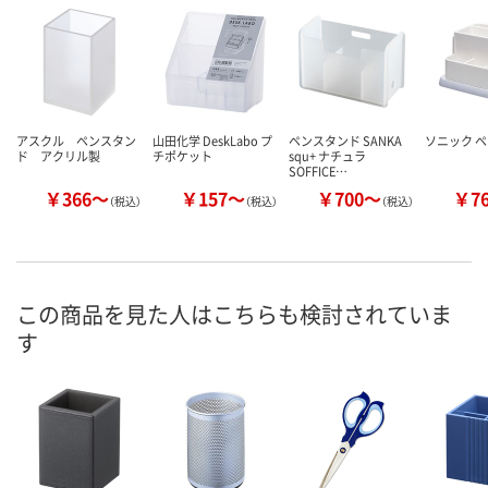
アスクル ペンスタン
山田化学 DeskLabo プ
ペンスタンド SANKA
ソニック 
ド アクリル製
チポケット
squ+ ナチュラ
SOFFICE…
￥366～
￥157～
￥700～
￥7
（税込）
（税込）
（税込）
この商品を見た人はこちらも検討されていま
す