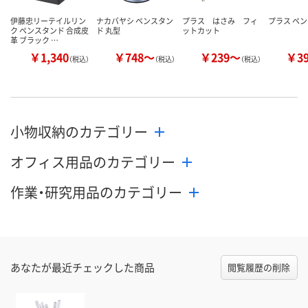
伊藤忠リーテイルリン
ナカバヤシ ペンスタン
プラス はさみ フィ
プラス ペ
ク ペンスタンド 合成皮
ド 丸型
ットカット
革 ブラック …
￥1,340
￥748～
￥239～
￥3
（税込）
（税込）
（税込）
小物収納のカテゴリー
オフィス用品のカテゴリー
作業・研究用品のカテゴリー
あなたが最近チェックした商品
閲覧履歴の削除