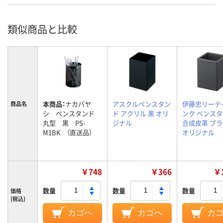
類似商品と比較
本商品：
ナカバヤ
アスクルペンスタン
伊藤忠リーテ
商品名
シ ペンスタンド
ド アクリル 黒 オリ
ンク ペンス
丸型 黒 PS-
ジナル
合成皮革 ブ
M1BK （直送品）
オリジナル
￥748
￥366
￥1
数量
数量
数量
価格
(税込)
カゴへ
カゴへ
カ