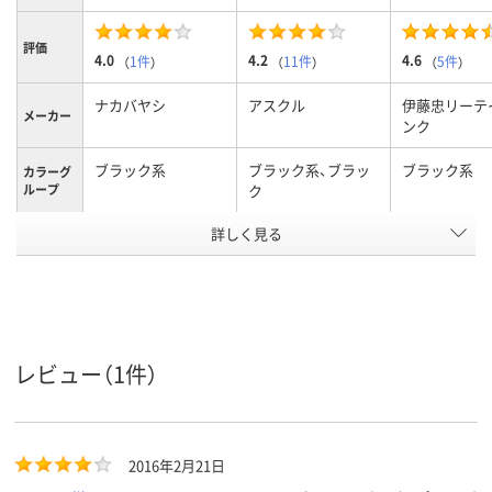
評価
4.0
4.2
4.6
（
1件
）
（
11件
）
（
5件
）
ナカバヤシ
アスクル
伊藤忠リーテ
メーカー
ンク
ブラック系
ブラック系、ブラッ
ブラック系
カラーグ
ループ
ク
アスクル
詳しく見る
商品環境
16
40
スコア
レビュー（1件）
2016年2月21日