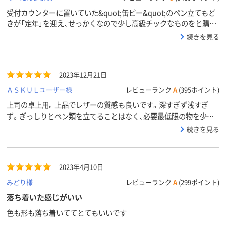
受付カウンターに置いていた&quot;缶ピー&quot;のペン立てもど
きが「定年」を迎え、せっかくなので少し高級チックなものをと購入
しました。質感その他満足ですが、星マイナス１はやはり価格です
続きを見る
ね（笑）
2023年12月21日
ＡＳＫＵＬユーザー様
レビューランク
A
(395ポイント)
上司の卓上用。上品でレザーの質感も良いです。深すぎず浅すぎ
ず。ぎっしりとペン類を立てることはなく、必要最低限の物を少し
立てる程度ですが、重量感のあるペーパーナイフなど不安定になり
続きを見る
やすいものを入れてもグラつかず、非常に安定感があります。物を
やや乱暴に入れても、底に当たった時に音がしないので、何気ないこ
とですがガサツな上司をもつ周りが助かります。
2023年4月10日
みどり様
レビューランク
A
(299ポイント)
落ち着いた感じがいい
色も形も落ち着いててとてもいいです