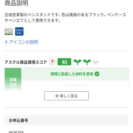
商品説明
合成皮革製のペンスタンドです。色は風格のあるブラック。ペンケース
やペン立てとして使用できます。
アイコンの説明
40
アスクル商品環境スコア
環境に配慮した材料を使用
容器
包装
省資源・無包装
詳しく見る
分別・リサイクルしやすい設計
環境に配慮した材料を使用
商品
お申込番号
本体
省資源・省エネ・節水
9636268