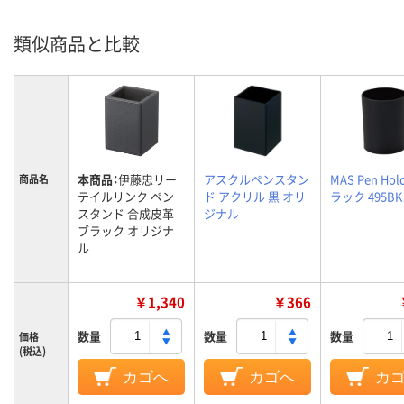
類似商品と比較
本商品：
伊藤忠リー
アスクルペンスタン
MAS Pen Hol
商品名
テイルリンク ペン
ド アクリル 黒 オリ
ラック 495BK
スタンド 合成皮革
ジナル
ブラック オリジナ
ル
￥1,340
￥366
数量
数量
数量
価格
(税込)
カゴへ
カゴへ
カ