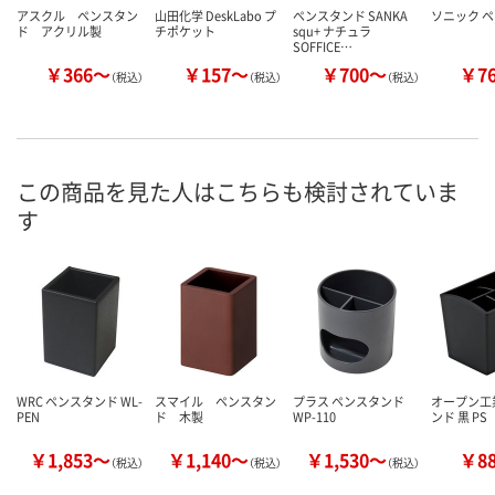
アスクル ペンスタン
山田化学 DeskLabo プ
ペンスタンド SANKA
ソニック 
ド アクリル製
チポケット
squ+ ナチュラ
SOFFICE…
￥366～
￥157～
￥700～
￥7
（税込）
（税込）
（税込）
この商品を見た人はこちらも検討されていま
す
WRC ペンスタンド WL-
スマイル ペンスタン
プラス ペンスタンド
オープン工
PEN
ド 木製
WP-110
ンド 黒 PS
￥1,853～
￥1,140～
￥1,530～
￥8
（税込）
（税込）
（税込）