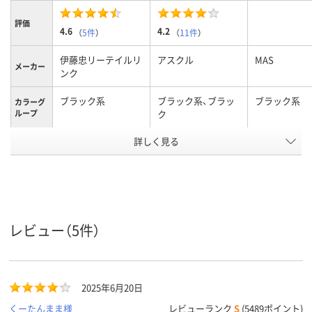
評価
4.6
4.2
（
5件
）
（
11件
）
伊藤忠リーテイルリ
アスクル
MAS
メーカー
ンク
ブラック系
ブラック系、ブラッ
ブラック系
カラーグ
ループ
ク
アスクル
詳しく見る
商品環境
40
16
スコア
レビュー（5件）
2025年6月20日
くーたんまま様
レビューランク
S
(5489ポイント)