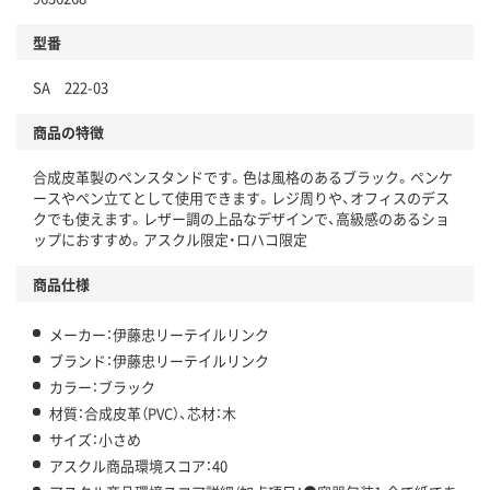
分別・リサイクルしやすい設計
型番
独自の回収スキームがある
SA 222-03
仕組
アスクルで資源循環している
商品の特徴
温室効果ガスなどの削減
合成皮革製のペンスタンドです。色は風格のあるブラック。ペンケ
この商品の環境配慮ポイントです。下記商品詳細「
ースやペン立てとして使用できます。レジ周りや、オフィスのデス
アスクル商品環境スコア詳細／加点項目
」で確認できます。
クでも使えます。レザー調の上品なデザインで、高級感のあるショ
ップにおすすめ。アスクル限定・ロハコ限定
商品仕様
メーカー：伊藤忠リーテイルリンク
ブランド：伊藤忠リーテイルリンク
カラー：ブラック
材質：合成皮革（PVC）、芯材：木
サイズ：小さめ
アスクル商品環境スコア：40