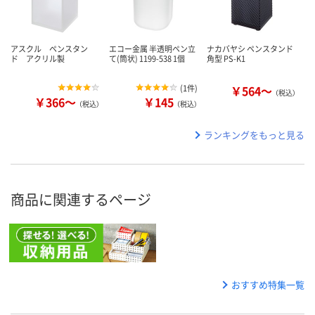
アスクル ペンスタン
エコー金属 半透明ペン立
ナカバヤシ ペンスタンド
ド アクリル製
て(筒状) 1199-538 1個
角型 PS-K1
(
1件
)
￥564～
（税込）
￥366～
￥145
（税込）
（税込）
ランキングをもっと見る
商品に関連するページ
おすすめ特集一覧