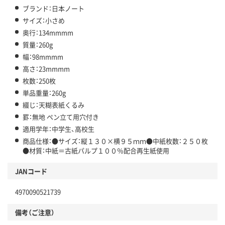
ブランド：日本ノート
サイズ：小さめ
奥行：134mmmm
質量：260g
幅：98mmmm
高さ：23mmmm
枚数：250枚
単品重量：260g
綴じ：天糊表紙くるみ
罫：無地 ペン立て用穴付き
適用学年：中学生、高校生
商品仕様：●サイズ：縦１３０×横９５ｍｍ●中紙枚数：２５０枚
●材質：中紙＝古紙パルプ１００％配合再生紙使用
JANコード
4970090521739
備考（ご注意）