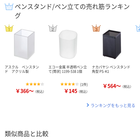
ペンスタンド/ペン立ての売れ筋ランキン
グ
アスクル ペンスタン
エコー金属 半透明ペン立
ナカバヤシ ペンスタンド
ド アクリル製
て(筒状) 1199-538 1個
角型 PS-K1
(
1件
)
￥564～
（税込）
￥366～
￥145
（税込）
（税込）
ランキングをもっと見る
類似商品と比較