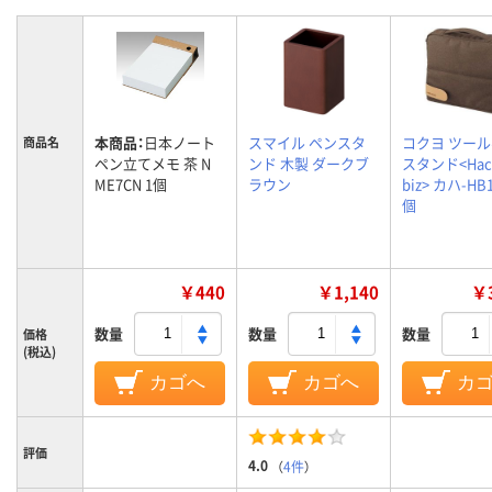
本商品：
日本ノート
スマイル ペンスタ
コクヨ ツー
商品名
ペン立てメモ 茶 N
ンド 木製 ダークブ
スタンド<Hac
ME7CN 1個
ラウン
biz> カハ-HB1
個
￥440
￥1,140
￥3
数量
数量
数量
価格
(税込)
カゴへ
カゴへ
カ
評価
4.0
（
4件
）