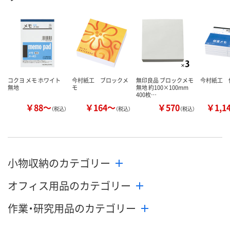
コクヨ メモ ホワイト
今村紙工 ブロックメ
無印良品 ブロックメモ
今村紙工 
無地
モ
無地 約100×100mm
400枚…
￥88～
￥164～
￥570
￥1,1
（税込）
（税込）
（税込）
小物収納のカテゴリー
オフィス用品のカテゴリー
作業・研究用品のカテゴリー