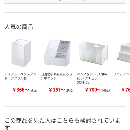
人気の商品
アスクル ペンスタン
山田化学 DeskLabo プ
ペンスタンド SANKA
ソニック 
ド アクリル製
チポケット
squ+ ナチュラ
SOFFICE…
￥366～
￥157～
￥700～
￥7
（税込）
（税込）
（税込）
この商品を見た人はこちらも検討されていま
す