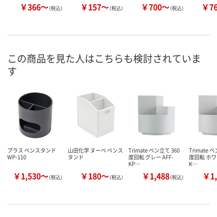
￥366～
￥157～
￥700～
￥7
（税込）
（税込）
（税込）
この商品を見た人はこちらも検討されていま
す
プラス ペンスタンド
山田化学 ヌーベ ペンス
Trimate ペン立て 360
Trimate 
WP-110
タンド
度回転 グレー AFF-
度回転 ホワイ
KP…
K…
￥1,530～
￥180～
￥1,488
￥1,
（税込）
（税込）
（税込）