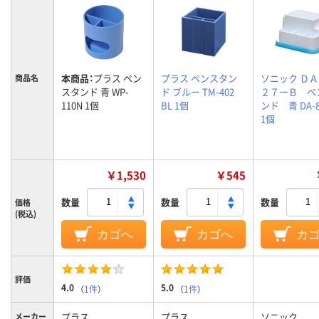
本商品：
プラス ペン
プラス ペンスタン
ソニック Ｄ
商品名
スタンド 青 WP-
ド ブルー TM-402
２７ーＢ ペ
110N 1個
BL 1個
ンド 青 DA-8
1個
￥1,530
￥545
数量
数量
数量
価格
(税込)
カゴへ
カゴへ
カ
評価
4.0
5.0
（
1件
）
（
1件
）
プラス
プラス
ソニック
メーカー