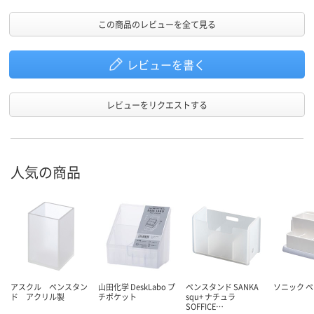
この商品のレビューを全て見る
レビューを書く
レビューをリクエストする
人気の商品
アスクル ペンスタン
山田化学 DeskLabo プ
ペンスタンド SANKA
ソニック 
ド アクリル製
チポケット
squ+ ナチュラ
SOFFICE…