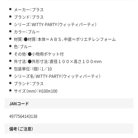
メーカー：プラス
ブランド：プラス
シリーズ：WITTY-PARTY（ウィッティパーティ）
カラー：ブルー
材質：●材質：本体＝ＡＢＳ、中底＝ポリエチレンフォーム
色：ブルー
その他：●小物用ポケット付
外寸法：●外形寸法：直径１００×高さ１００ｍｍ
包装単位：（個）：1／10
シリーズ名：WITTY-PARTY（ウィッティパーティ）
ブランド：プラス
サイズ（mm）：H100π100
JANコード
4977564143138
備考（ご注意）