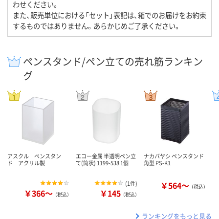
わせください。
また、販売単位における「セット」表記は、箱でのお届けをお約束
するものではありません。あらかじめご了承ください。
ペンスタンド/ペン立ての売れ筋ランキン
グ
アスクル ペンスタン
エコー金属 半透明ペン立
ナカバヤシ ペンスタンド
ド アクリル製
て(筒状) 1199-538 1個
角型 PS-K1
(
1件
)
￥564～
（税込）
￥366～
￥145
（税込）
（税込）
ランキングをもっと見る