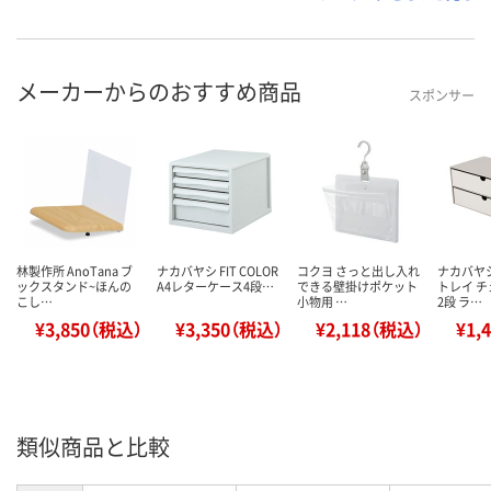
メーカーからのおすすめ商品
スポンサー
林製作所 AnoTana ブ
ナカバヤシ FIT COLOR
コクヨ さっと出し入れ
ナカバヤ
ックスタンド~ほんの
A4レターケース4段…
できる壁掛けポケット
トレイ 
こし…
小物用 …
2段 ラ…
¥3,850（税込）
¥3,350（税込）
¥2,118（税込）
¥1,
類似商品と比較