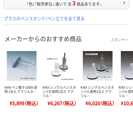
3
「色」「販売単位」 違いで 全
商品あります。
プラスのペンスタンド/ペン立てを全て見る
メーカーからのおすすめ商品
スポンサー
KMA ペン置き180W 透
KMA シングルペンスタ
KMA シングルペンスタ
KMA シ
明 1台入 アクリル 0…
ンドB 透明1台入 アク
ンドA 透明1台入 アク
ンドA 透
リル…
リル…
リル…
¥5,899（税込）
¥6,267（税込）
¥6,020（税込）
¥10,