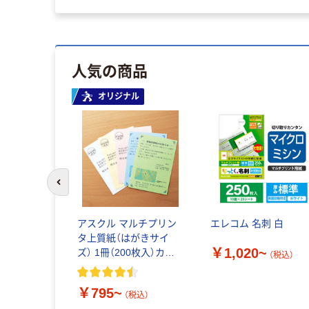
人気の商品
オリジナル
前のスライドへ
アスクル マルチプリン
エレコム 名刺 白
タ上質紙（はがきサイ
￥1,020~
ズ） 1冊（200枚入）カー
（税込）
ド用紙
￥795~
（税込）