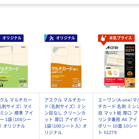
オリジナル
オリジナル
本気プライス
クル マルチカー
アスクル マルチカー
エーワン（A-one）マ
名刺サイズ） マイ
ド（名刺サイズ） ミシ
チカード 名刺 ミシ
ミシン 標準 アイ
ン目なし クリーンカ
目 マット紙 厚口 プ
ー 1袋（100シー
ット 厚口 アイボリー
リンタ兼用 A4 アイ
） オリジナル
1袋（100シート入） オ
ボリー 10面 10シー
リジナル
ト 51279