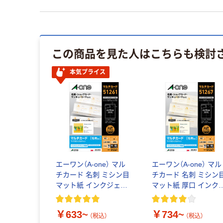
この商品を見た人はこちらも検討
本気プライス
エーワン（A-one） マル
エーワン（A-one） マル
チカード 名刺 ミシン目
チカード 名刺 ミシン
マット紙 インクジェッ
マット紙 厚口 インク
ト A4 10面
ェット A4 ソフトアイ
リー 10面
￥633~
￥734~
（税込）
（税込）