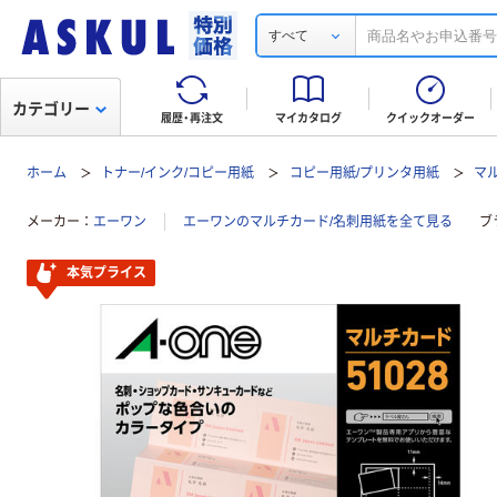
すべて
カテゴリー
履歴・再注文
マイカタログ
クイックオーダー
ホーム
トナー/インク/コピー用紙
コピー用紙/プリンタ用紙
マ
メーカー
エーワン
エーワンのマルチカード/名刺用紙を全て見る
ブ
本気プライス