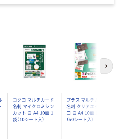
次へ
ル
コクヨ マルチカード
プラス マルチカード
コクヨ 
ン
名刺 マイクロミシン
名刺 クリアエッジ 厚
名刺 マ
カット 白 A4 10面 1
口 白 A4 10面 1袋
カット 白 
袋（10シート入）
（50シート入）
袋（10シ