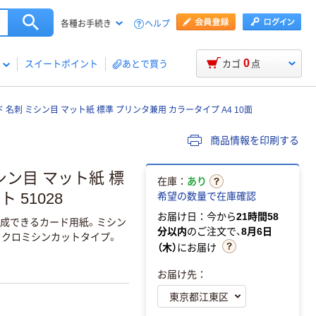
ヘルプ
各種お手続き
0
スイートポイント
あとで買う
カゴ
点
ド 名刺 ミシン目 マット紙 標準 プリンタ兼用 カラータイプ A4 10面
商品情報を印刷する
シン目 マット紙 標
在庫：
あり
 51028
希望の数量で在庫確認
お届け日：今から
21時間58
作成できるカード用紙。ミシン
分以内
のご注文で、
8月6日
クロミシンカットタイプ。
（木）
にお届け
お届け先：