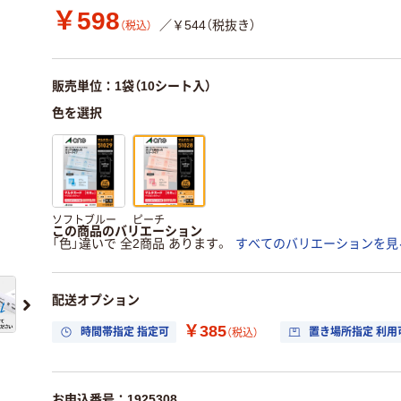
￥598
／￥544（税抜き）
（税込）
販売単位：1袋（10シート入）
色を選択
ソフトブルー
ピーチ
この商品のバリエーション
「色」違いで 全2商品 あります。
すべてのバリエーションを見
配送オプション
￥385
時間帯指定 指定可
置き場所指定 利用
（税込）
お申込番号：1925308