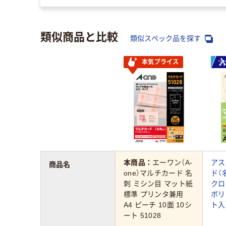
類似商品と比較
類似スペック品を探す
本気プライス
本商品：
エーワン（A-
アス
商品名
one）マルチカード 名
ド（
刺 ミシン目 マット紙
クロ
標準 プリンタ兼用
ボリ
A4 ピーチ 10面 10シ
ト入
ート 51028