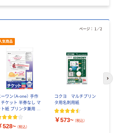
ページ：
1
／
2
人気商品
次のスライド
ーワン（A-one） 手作
コクヨ マルチプリン
名刺用紙 
りチケット 半券なし マ
タ用名刺用紙
クリアカッ
ット紙 プリンタ兼用 A4
MT-JMK 
8面
￥573~
（税込）
￥528~
￥948~
（税込）