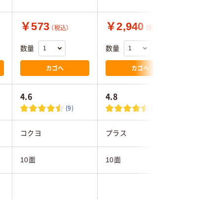
￥573
￥2,940
￥786
（税込）
（税込）
数量
数量
数量
カゴへ
カゴへ
4.6
4.8
4.0
(9)
(7)
コクヨ
プラス
コクヨ
10面
10面
10面
インクジェットプリ
レーザープリンタ、コ
インクジ