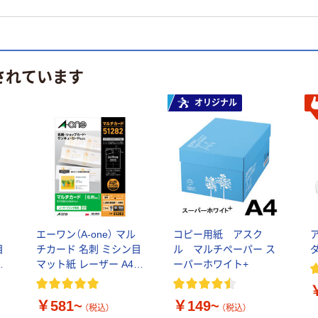
されています
オリジナル
エーワン（A-one） マル
コピー用紙 アスク
目
チカード 名刺 ミシン目
ル マルチペーパー ス
ジ
マット紙 レーザー A4
ーパーホワイト+
ボ
10面
￥581~
￥149~
（税込）
（税込）