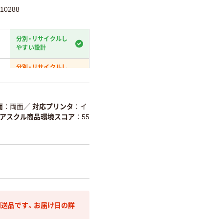
10288
分別・リサイクルし
やすい設計
分別・リサイクルし
やすい設計
温室効果ガスなどの
削減
面
両面
／
対応プリンタ
イ
アスクル商品環境スコア
55
詳細「
アスクル商品環境スコ
送品です。お届け日の詳