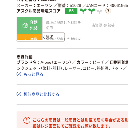
メーカー：エーワン
／型番：51028
／JANコード：49061865
アスクル商品環境スコア
55
容器
環境に配慮した材料を
省資源・無包装
使用
包装
詳しく見る
商品
環境に配慮した材料を
省資源・省エネ・節水
本体
使用
独自の回収スキームが
アスクルで資源循環し
商品詳細
仕組
ある
ている
ブランド名
A-one（エーワン）
／
カラー
ピーチ
／
印刷可能
ンクジェット（染料・顔料）、レーザー、コピー、熱転写、ドット
／
この商品の環境配慮ポイントです。詳しくはページ下部の商品
もっと見る
ア詳細／加点項目
」で確認できます。
類似商品と比較する
こちらの商品は一般商品とは別便で届く場合がある別
細はレジ画面にてご確認をお願い致します。