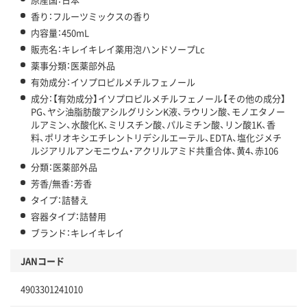
香り：フルーツミックスの香り
内容量：450mL
販売名：キレイキレイ薬用泡ハンドソープLc
薬事分類：医薬部外品
有効成分：イソプロピルメチルフェノール
成分：【有効成分】イソプロピルメチルフェノール【その他の成分】
PG、ヤシ油脂肪酸アシルグリシンK液、ラウリン酸、モノエタノー
ルアミン、水酸化K、ミリスチン酸、パルミチン酸、リン酸1K、香
料、ポリオキシエチレントリデシルエーテル、EDTA、塩化ジメチ
ルジアリルアンモニウム・アクリルアミド共重合体、黄4、赤106
分類：医薬部外品
芳香/無香：芳香
タイプ：詰替え
容器タイプ：詰替用
ブランド：キレイキレイ
JANコード
4903301241010