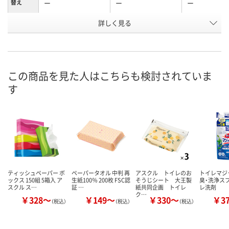
替え
ー
ー
ー
詳しく見る
シトラスフルーティ
シトラスフルーティ
シトラスフル
香り
の香り
の香り
の香り
お申込番
WN39034
WN39033
U856824
号
この商品を見た人はこちらも検討されていま
5点
あり
あり
在庫
す
8月7日（金）
8月7日（金）
8月7日（金）
お届け日
数量
数量
数量
カゴへ
カゴへ
カ
ティッシュペーパー ボ
ペーパータオル 中判 再
アスクル トイレのお
トイレマジ
ックス 150組 5箱入 ア
生紙100％ 200枚 FSC認
そうじシート 大王製
臭・洗浄ス
スクル ス…
証 …
紙共同企画 トイレ
レ洗剤
ク…
￥328～
￥149～
￥330～
￥3
（税込）
（税込）
（税込）