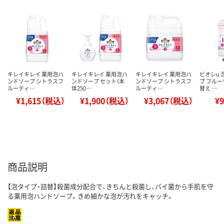
キレイキレイ 薬用泡ハ
キレイキレイ 薬用泡ハ
キレイキレイ 薬用泡ハ
ビオレu
ンドソープ シトラスフ
ンドソープ セット（本
ンドソープ シトラスフ
プ フルー
ルーティ…
体250…
ルーティ…
替え …
¥1,615（税込）
¥1,900（税込）
¥3,067（税込）
¥
商品説明
【泡タイプ・詰替】殺菌成分配合で、きちんと殺菌し、バイ菌から手肌を守
る薬用泡ハンドソープ。きめ細かな泡が汚れをキャッチ。