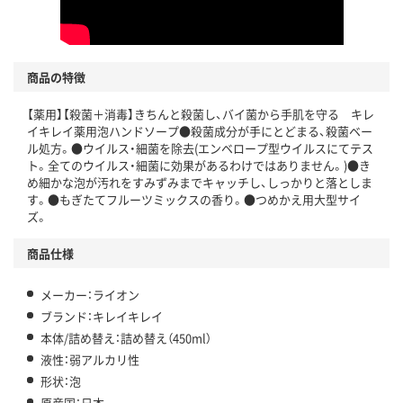
商品の特徴
【薬用】【殺菌＋消毒】きちんと殺菌し、バイ菌から手肌を守る キレ
イキレイ薬用泡ハンドソープ●殺菌成分が手にとどまる、殺菌ベー
ル処方。●ウイルス・細菌を除去(エンベロープ型ウイルスにてテス
ト。全てのウイルス・細菌に効果があるわけではありません。)●き
め細かな泡が汚れをすみずみまでキャッチし、しっかりと落としま
す。●もぎたてフルーツミックスの香り。●つめかえ用大型サイ
ズ。
商品仕様
メーカー：ライオン
ブランド：キレイキレイ
本体/詰め替え：詰め替え（450ml）
液性：弱アルカリ性
形状：泡
原産国：日本