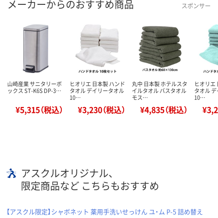
メーカーからのおすすめ商品
スポンサー
山崎産業 サニタリーボ
ヒオリエ 日本製 ハンド
丸中 日本製 ホテルスタ
ヒオリエ 
ックス ST-K6S DP-3…
タオル デイリータオル
イルタオル バスタオル
タオル 
10…
モス…
10…
¥5,315（税込）
¥3,230（税込）
¥4,835（税込）
¥3,
アスクルオリジナル、
限定商品など こちらもおすすめ
【アスクル限定】シャボネット 薬用手洗いせっけん ユ・ム P-5 詰め替え