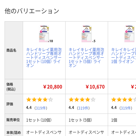
他のバリエーション
キレイキレイ薬用泡
キレイキレイ薬用泡
キレイキレイ
商品名
ハンドソープ専用オ
ハンドソープ専用オ
ハンドソープ
ートディスペンサー
ートディスペンサー
ートディスペ
1セット（10個） ライ
1セット（5個） ライ
1個 ライオン
オン
オン
価格
￥20,800
￥10,670
￥2
(税込)
評価
4.4
4.4
4.4
（
319件
）
（
319件
）
（
319件
）
1セット（10個）
1セット（5個）
1個
販売単位
オートディスペンサ
オートディスペンサ
オートディス
本体/詰め