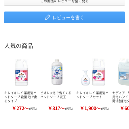
この商品のレビューを全て見る
レビューを書く
人気の商品
キレイキレイ 薬用泡ハ
ビオレu 泡で出てくる
キレイキレイ 薬用泡ハ
セディア 
ンドソープ 殺菌 泡で出
ハンドソープ 花王
ンドソープ セット
用泡ハンド
るタイプ
野油脂【泡
￥272～
￥317～
￥1,900～
￥6
（税込）
（税込）
（税込）