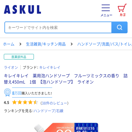
カゴ
メニュー
ホーム
生活雑貨/キッチン用品
ハンドソープ/洗面/バス/トイ
医薬部外品
ライオン
ブランド：
キレイキレイ
キレイキレイ 薬用泡ハンドソープ フルーツミックスの香り 詰
替え450mL 1個 【泡ハンドソープ】 ライオン
8
万回
購入いただきました！
4.5
（
38
件のレビュー
）
ランキングを見る：
ハンドソープ/石鹸