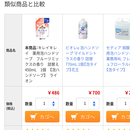
類似商品と比較
本商品：
キレイキレ
ビオレu 泡ハンドソ
セディア 弱酸
商品名
イ 薬用泡ハンドソ
ープ マイルドシト
用泡ハンドソ
ープ フルーツミッ
ラスの香り 詰替
業務用4L フ
クスの香り 詰替え
770mL 1個【泡タイ
ュフローラル
450mL 1個 【泡ハ
プ】花王
【泡タイプ】
ンドソープ】 ライ
オン
￥486
￥700
￥2
数量
数量
数量
価格
(税込)
カゴへ
カゴへ
カ