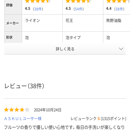
評価
4.5
4.5
4.4
（
38件
）
（
54件
）
（
38件
）
ライオン
花王
熊野油脂
メーカー
泡
泡タイプ
泡
形状
詳しく見る
詰替え
詰替
タイプ
弱アルカリ性
弱酸性
液性
アスクル
商品環境
5
スコア
レビュー（38件）
2024年10月24日
ＡＳＫＵＬユーザー様
レビューランク
S
(1315ポイント)
フルーツの香りで優しい使い心地です。毎日の手洗いが楽しくなり