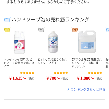
するものではありません。あらかじめご了承ください。
ハンドソープ泡の売れ筋ランキング
キレイキレイ 薬用泡ハン
ビオレu 泡で出てくるハ
【アスクル限定】薬用 泡ハ
セ
ドソープ 殺菌 泡で出るタ
ンドソープ 花王
ンドソープ 日本石鹸
泡
イプ
オリジナル
脂
￥1,615～
￥700～
￥1,880～
（税込）
（税込）
（税込）
ランキングをもっと見る