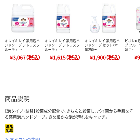
キレイキレイ 薬用泡ハ
キレイキレイ 薬用泡ハ
キレイキレイ 薬用泡ハ
ビオレu
ンドソープ シトラスフ
ンドソープ シトラスフ
ンドソープ セット（本
プ フルー
ルーティ…
ルーティ…
体250…
替え …
¥3,067（税込）
¥1,615（税込）
¥1,900（税込）
¥
商品説明
【泡タイプ・詰替】殺菌成分配合で、きちんと殺菌し、バイ菌から手肌を守
る薬用泡ハンドソープ。きめ細かな泡が汚れをキャッチ。
アイコンの説明