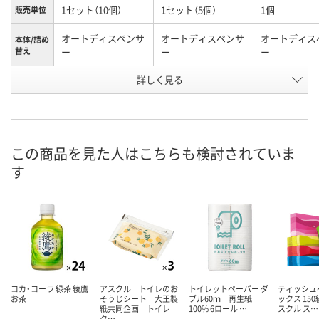
1セット（10個）
1セット（5個）
1個
販売単位
オートディスペンサ
オートディスペンサ
オートディス
本体/詰め
替え
ー
ー
ー
詳しく見る
シトラスフルーティ
シトラスフルーティ
シトラスフル
香り
の香り
の香り
の香り
お申込番
WN39034
WN39033
U856824
号
この商品を見た人はこちらも検討されていま
5点
あり
あり
在庫
す
8月10日（月）
8月10日（月）
8月10日（月）
お届け日
数量
数量
数量
カゴへ
カゴへ
カ
コカ・コーラ 緑茶 綾鷹
アスクル トイレのお
トイレットペーパー ダ
ティッシュ
お茶
そうじシート 大王製
ブル60ｍ 再生紙
ックス 150
紙共同企画 トイレ
100% 6ロール …
スクル ス…
ク…