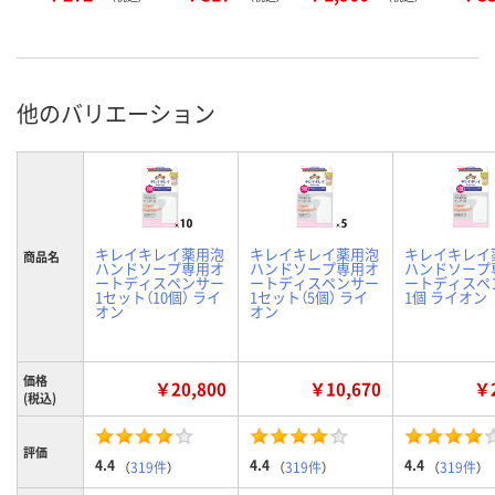
他のバリエーション
キレイキレイ薬用泡
キレイキレイ薬用泡
キレイキレイ
商品名
ハンドソープ専用オ
ハンドソープ専用オ
ハンドソープ
ートディスペンサー
ートディスペンサー
ートディスペ
1セット（10個） ライ
1セット（5個） ライ
1個 ライオン
オン
オン
価格
￥20,800
￥10,670
￥2
(税込)
評価
4.4
4.4
4.4
（
319件
）
（
319件
）
（
319件
）