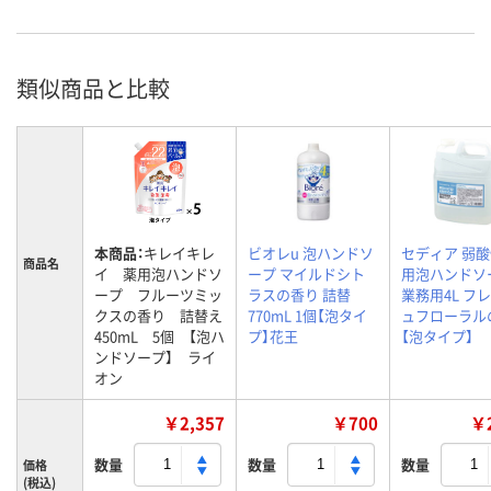
類似商品と比較
本商品：
キレイキレ
ビオレu 泡ハンドソ
セディア 弱酸
商品名
イ 薬用泡ハンドソ
ープ マイルドシト
用泡ハンドソ
ープ フルーツミッ
ラスの香り 詰替
業務用4L フ
クスの香り 詰替え
770mL 1個【泡タイ
ュフローラル
450mL 5個 【泡ハ
プ】花王
【泡タイプ】
ンドソープ】 ライ
オン
￥2,357
￥700
￥2
数量
数量
数量
価格
(税込)