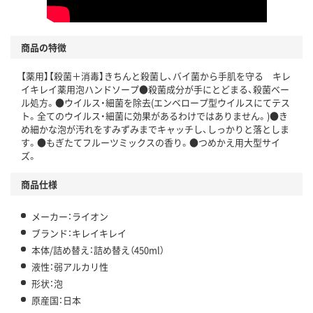
商品の特徴
【薬用】【殺菌＋消毒】きちんと殺菌し、バイ菌から手肌を守る キレ
イキレイ薬用泡ハンドソープ●殺菌成分が手にとどまる、殺菌ベー
ル処方。●ウイルス・細菌を除去(エンベロープ型ウイルスにてテス
ト。全てのウイルス・細菌に効果があるわけではありません。)●き
め細かな泡が汚れをすみずみまでキャッチし、しっかりと落としま
す。●もぎたてフルーツミックスの香り。●つめかえ用大型サイ
ズ。
商品仕様
メーカー：ライオン
ブランド：キレイキレイ
本体/詰め替え：詰め替え（450ml）
液性：弱アルカリ性
形状：泡
原産国：日本