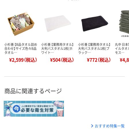
小杉善 【B品タオル詰め
小杉善 【業務用タオル】
小杉善 【業務用タオル】
丸中 日本
合わせ】サイズ色々B品
大判バスタオル1枚(ホ
大判バスタオル1枚(ブ
イルタオ
タオル…
ワイト…
ラック…
モス…
¥2,599（税込）
¥504（税込）
¥772（税込）
¥4,
商品に関連するページ
おすすめ特集一覧