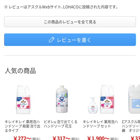
※
レビューはアスクルWebサイト、LOHACOに投稿された内容です。
この商品のレビューを全て見る
レビューを書く
人気の商品
キレイキレイ 薬用泡ハ
ビオレu 泡で出てくる
キレイキレイ 薬用泡ハ
【アスクル限
ンドソープ 殺菌 泡で出
ハンドソープ 花王
ンドソープ セット
ハンドソー
るタイプ
鹸 オリジ
￥272～
￥317～
￥1,900～
￥3
（税込）
（税込）
（税込）