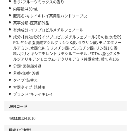
香り：フルーツミックスの香り
内容量：450mL
販売名：キレイキレイ薬用泡ハンドソープLc
薬事分類：医薬部外品
有効成分：イソプロピルメチルフェノール
成分：【有効成分】イソプロピルメチルフェノール【その他の成分】
PG、ヤシ油脂肪酸アシルグリシンK液、ラウリン酸、モノエタノー
ルアミン、水酸化K、ミリスチン酸、パルミチン酸、リン酸1K、香
料、ポリオキシエチレントリデシルエーテル、EDTA、塩化ジメチ
ルジアリルアンモニウム・アクリルアミド共重合体、黄4、赤106
分類：医薬部外品
芳香/無香：芳香
タイプ：詰替え
容器タイプ：詰替用
ブランド：キレイキレイ
JANコード
4903301241010
備考（ご注意）