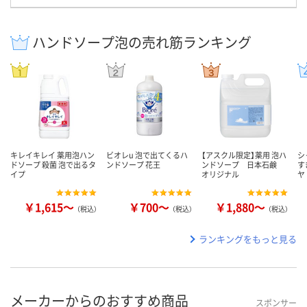
ハンドソープ泡の売れ筋ランキング
キレイキレイ 薬用泡ハン
ビオレu 泡で出てくるハ
【アスクル限定】薬用 泡ハ
シ
ドソープ 殺菌 泡で出るタ
ンドソープ 花王
ンドソープ 日本石鹸
す
イプ
オリジナル
ヤ
￥1,615～
￥700～
￥1,880～
（税込）
（税込）
（税込）
ランキングをもっと見る
メーカーからのおすすめ商品
スポンサー