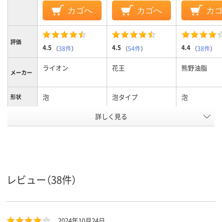
カゴへ
カゴへ
カ
評価
4.5
4.5
4.4
（
38件
）
（
54件
）
（
38件
）
ライオン
花王
熊野油脂
メーカー
泡
泡タイプ
泡
形状
詳しく見る
詰替え
詰替
タイプ
弱アルカリ性
弱酸性
液性
アスクル
商品環境
5
スコア
レビュー（38件）
2024年10月24日