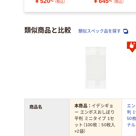
￥520~
￥645~
（税込）
（税込）
類似商品と比較
類似スペック品を探す
本商品：
イデシギョ
エン
商品名
ー エンボスおしぼり
判 
平判 ミニタイプ 1セ
50
ット（100枚：50枚入
ナル
×2袋）