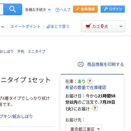
ヘルプ
各種お手続き
0
スイートポイント
あとで買う
カゴ
点
おしぼり 平判 ミニタイプ
商品情報を印刷する
ニタイプ 1セット
在庫：
あり
希望の数量で在庫確認
お届け日：今から
21時間58
プ4層タイプでしっかり拭け
分以内
のご注文で、
7月28日
装です。
（火）
にお届け
プキン/紙おしぼり
お届け先：