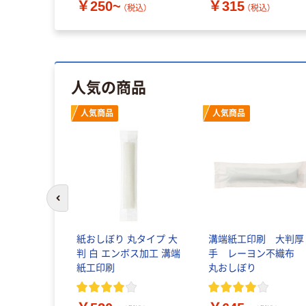
￥250~
￥315
（税込）
（税込）
人気の商品
人気商品
人気商品
前のスライドへ
紙おしぼり 丸タイプ 大
溝端紙工印刷 大判厚
判 白 エンボス加工 溝端
手 レーヨン不織布
紙工印刷
丸おしぼり