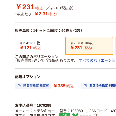
￥231
／￥210（税抜き）
（税込）
￥2.31
1枚あたり
（税込）
販売単位：1セット（100枚：50枚入×2袋）
￥2.42×50枚
￥2.31×100枚
￥121
￥231
（税込）
（税込）
この商品のバリエーション
「販売単位」違いで 全3商品 あります。
すべてのバリエーショ
配送オプション
￥385
時間帯指定 指定可
置き場所指定 利用
（税込）
お申込番号：1970288
メーカー：イデシギョー
／型番：1950801
／JANコード：4970
アスクル商品環境スコア
25