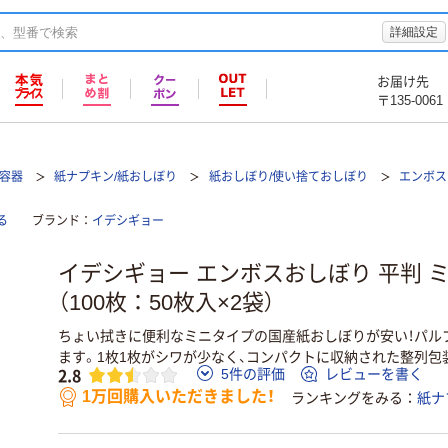
詳細設定
お届け先
〒135-0061
て容器
紙ナプキン/紙おしぼり
紙おしぼり/使い捨ておしぼり
エンボス
る
ブランド
イデシギョー
イデシギョー エンボスおしぼり 平判 ミ
（100枚：50枚入×2袋）
ちょい拭きに便利なミニタイプの国産紙おしぼりが安い！パル
ます。1枚1枚がシワが少なく、コンパクトに収納された整列包
2.8
5件の評価
レビューを書く
1万回購入いただきました！
ランキングをみる
紙ナ