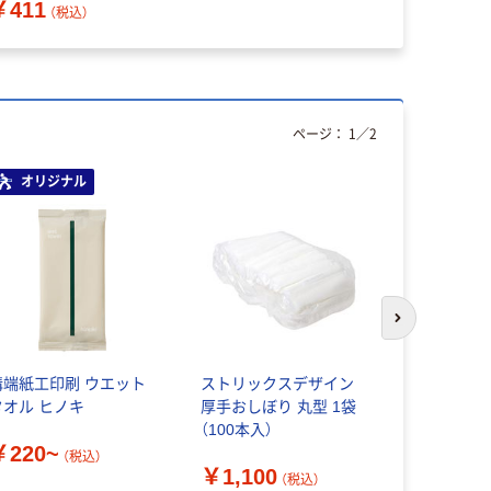
￥411
（税込）
ページ：
1
／
2
オリジナル
オリジ
次のスライド
溝端紙工印刷 ウエット
ストリックスデザイン
カラーパッ
タオル ヒノキ
厚手おしぼり 丸型 1袋
ぼり 平判
（100本入）
￥220~
（税込）
￥438~
￥1,100
（税込）