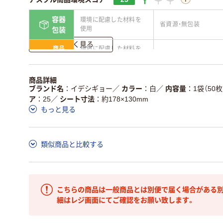
容器
環境に配慮した材料を
省資源・無包装
使用
包装
詳しく見る
商品
環境に配慮した材料を
省資源・省エネ・節水
本体
使用
独自の回収スキームが
アスクルで資源循環し
商品詳細
仕組
ある
ている
ブランド名
イデシギョー
／
カラー
白
／
内容量
1袋（50枚
ア
25
／
シート寸法
約178×130mm
この商品の環境配慮ポイントです。詳しくはページ下部の商品
もっと見る
ア詳細／加点項目
」で確認できます。
類似商品と比較する
こちらの商品は一般商品とは別便で届く場合がある別
細はレジ画面にてご確認をお願い致します。