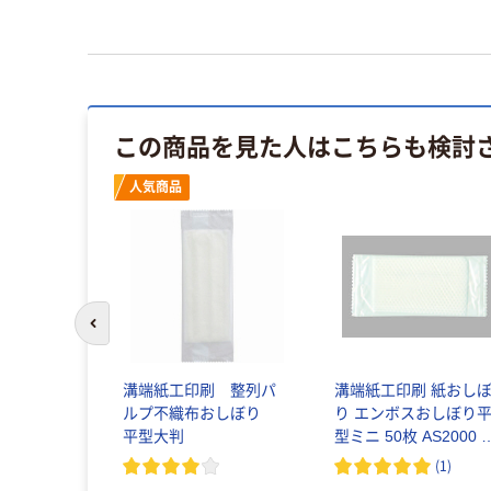
この商品を見た人はこちらも検討
人気商品
前のスライドへ
溝端紙工印刷 整列パ
溝端紙工印刷 紙おし
ルプ不織布おしぼり
り エンボスおしぼり
平型大判
型ミニ 50枚 AS2000 1
セット（100枚:50枚入×
(
1
)
袋）