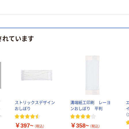
されています
ぼ
ストリックスデザイン
溝端紙工印刷 レーヨ
平
おしぼり
ンおしぼり 平判
イ
（
2
￥397~
￥358~
（税込）
（税込）