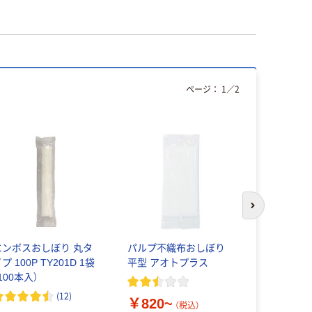
ページ：
1
／
2
次のスライド
エンボスおしぼり 丸タ
パルプ不織布おしぼり
今村紙工 
プ 100P TY201D 1袋
平型 アオトプラス
コットン 
100本入）
ル 1箱（10
(
12
)
￥820~
￥2,690
（税込）