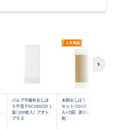
人気商品
次へ
ヨ
パルプ不織布おしぼ
未晒おしぼり 平型 1
溝端紙工
り平型 FSC190220 1
セット（100枚：50枚
ス未晒し
入
袋（100枚入） アオト
入×2袋） 溝端紙工印
平判 ミニ
プラス
刷
ット（10
×2袋）