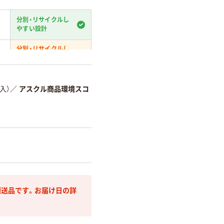
分別・リサイクルし
やすい設計
分別・リサイクルし
やすい設計
温室効果ガスなどの
削減
入）
／
アスクル商品環境スコ
詳細「
アスクル商品環境スコ
送品です。お届け日の詳