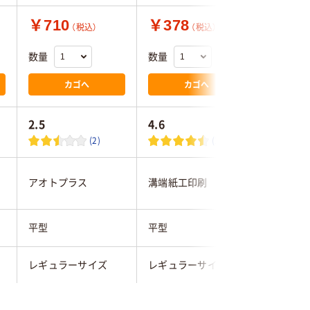
￥710
￥378
￥330
（税込）
（税込）
数量
数量
数量
カゴへ
カゴへ
2.5
4.6
5.0
(2)
(13)
アオトプラス
溝端紙工印刷
溝端紙工
平型
平型
平型
レギュラーサイズ
レギュラーサイズ
小さめサ