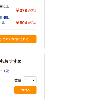
溝端紙工
￥378
（税込）
 45L
￥804
マス10% オリジナル
（税込）
まとめてカゴに入れる
らもおすすめ
 1袋
数量
カゴへ