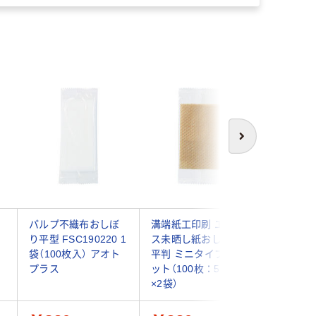
次へ
パルプ不織布おしぼ
溝端紙工印刷 エンボ
溝端紙工
り
り平型 FSC190220 1
ス未晒し紙おしぼり
ぼり エ
袋（100枚入） アオト
平判 ミニタイプ 1セ
り平型ミニ
プラス
ット（100枚：50枚入
AS2000
×2袋）
枚:50枚