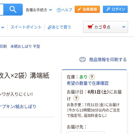
ヘルプ
各種お手続き
0
スイートポイント
あとで買う
カゴ
点
印刷 未晒おしぼり 平型
商品情報を印刷する
枚入×2袋） 溝端紙
在庫：
あり
希望の数量で在庫確認
お届け日：
8月1日（土）
にお届
シワが入りにくい！
け
お急ぎ便：7月31日（金）にお届け
ナプキン/紙おしぼり
（今から13時間38分以内のご注文
で指定可。追加料金なし）
お届け先：