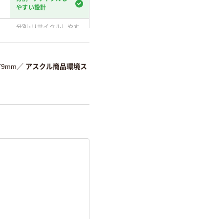
やすい設計
分別・リサイクルしやす
い設計
温室効果ガスなどの削減
79mm
／
アスクル商品環境ス
詳細「
アスクル商品環境スコ