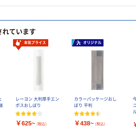
されています
本気プライス
オリジナル
大
レーヨン 大判厚手エン
カラーパッケージおし
端
ボスおしぼり
ぼり 平判
ル
￥625~
￥438~
（税込）
（税込）