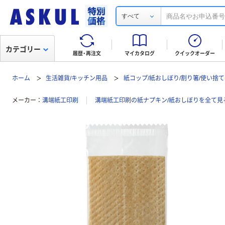
すべて
カテゴリー
履歴・再注文
マイカタログ
クイックオーダー
ホーム
生活雑貨/キッチン用品
紙コップ/紙おしぼり/割り箸/使い捨
メーカー
溝端紙工印刷
溝端紙工印刷の紙ナプキン/紙おしぼりを全て見