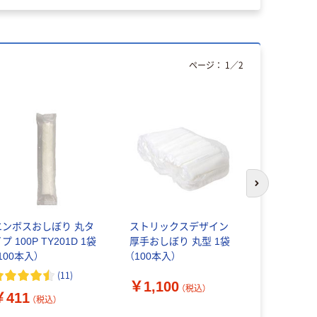
ページ：
1
／
2
次のスライド
エンボスおしぼり 丸タ
ストリックスデザイン
Fragran
プ 100P TY201D 1袋
厚手おしぼり 丸型 1袋
「和」シリ
100本入）
（100本入）
￥3,300
(
11
)
￥1,100
（税込）
￥411
（税込）