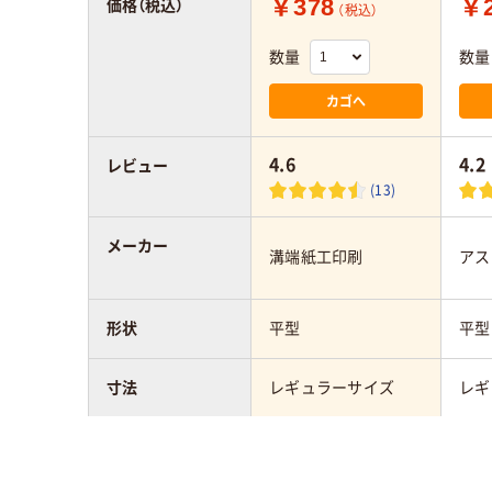
￥378
￥2
価格（税込）
（税込）
数量
数量
カゴへ
4.6
4.2
レビュー
(13)
メーカー
溝端紙工印刷
アス
形状
平型
平型
寸法
レギュラーサイズ
レギ
タイプ
未晒し