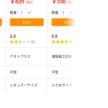
￥820
￥330
￥315
（税込）
（税込）
数量
数量
数量
カゴへ
カゴへ
2.5
5.0
5.0
(2)
(4)
アオトプラス
溝端紙工印刷
溝端紙工
平型
平型
平型
レギュラーサイズ
小さめサイズ
小さめサ
未晒し