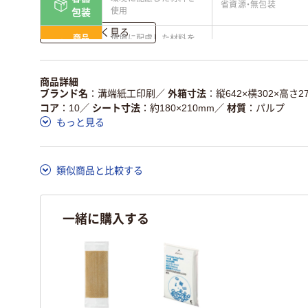
省資源・無包装
使用
包装
詳しく見る
商品
環境に配慮した材料を
省資源・省エネ・節水
本体
使用
独自の回収スキームが
アスクルで資源循環し
商品詳細
仕組
ある
ている
ブランド名
溝端紙工印刷
／
外箱寸法
縦642×横302×高さ2
コア
10
／
シート寸法
約180×210mm
／
材質
パルプ
この商品の環境配慮ポイントです。詳しくはページ下部の商品
もっと見る
ア詳細／加点項目
」で確認できます。
類似商品と比較する
一緒に購入する