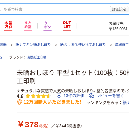
詳細設定
お届け先
〒135-0061
て容器
紙ナプキン/紙おしぼり
紙おしぼり/使い捨ておしぼり
溝端紙工
る
ブランド
溝端紙工印刷
未晒おしぼり 平型 1セット（100枚：50
工印刷
ナチュラルな質感で人気の未晒しおしぼり。整列包装なので、
4.6
13件の評価
レビューを書く
12万回購入いただきました！
ランキングをみる
紙
￥378
／￥344（税抜き）
（税込）