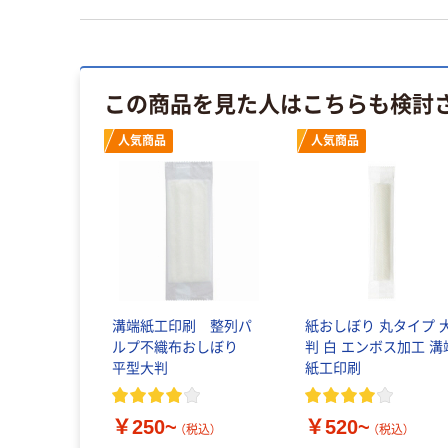
この商品を見た人はこちらも検討
人気商品
人気商品
溝端紙工印刷 整列パ
紙おしぼり 丸タイプ 
ルプ不織布おしぼり
判 白 エンボス加工 溝
平型大判
紙工印刷
￥250~
￥520~
（税込）
（税込）