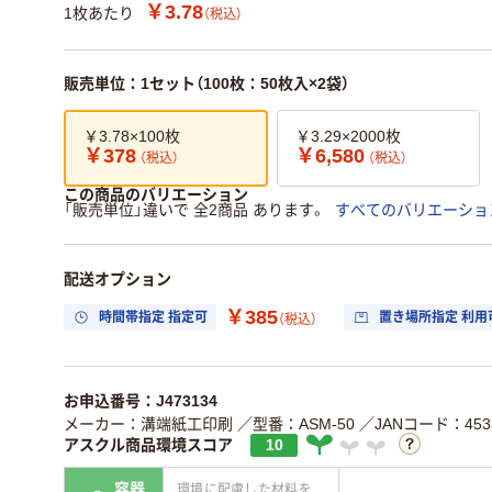
￥3.78
1枚あたり
（税込）
販売単位：1セット（100枚：50枚入×2袋）
￥3.78×100枚
￥3.29×2000枚
￥378
￥6,580
（税込）
（税込）
この商品のバリエーション
「販売単位」違いで 全2商品 あります。
すべてのバリエーショ
配送オプション
￥385
時間帯指定 指定可
置き場所指定 利用
（税込）
お申込番号：J473134
メーカー：溝端紙工印刷
／型番：ASM-50
／JANコード：4533
アスクル商品環境スコア
10
容器
環境に配慮した材料を