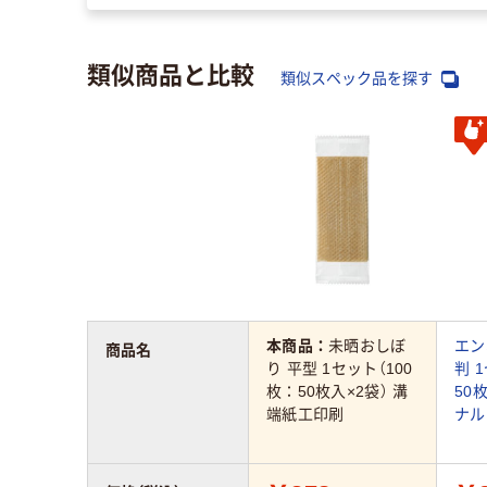
類似商品と比較
類似スペック品を探す
本商品：
未晒おしぼ
エン
商品名
り 平型 1セット（100
判 
枚：50枚入×2袋） 溝
50
端紙工印刷
ナル