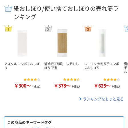
紙おしぼり/使い捨ておしぼりの売れ筋ラ
ンキング
アスクル エンボスおしぼ
溝端紙工印刷 未晒おし
レーヨン 大判厚手エンボ
溝
り
ぼり 平型
スおしぼり
手
お
￥300～
￥378～
￥625～
（税込）
（税込）
（税込）
ランキングをもっと見る
この商品のキーワードタグ