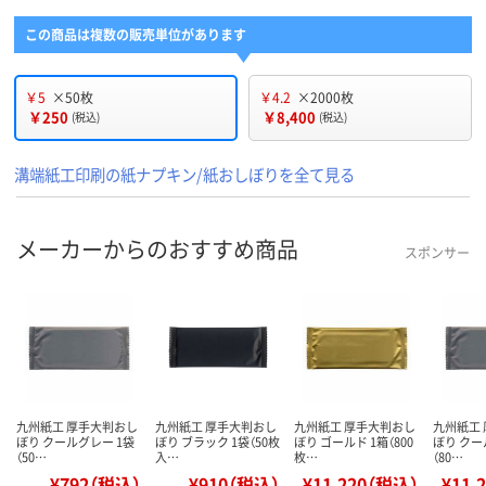
この商品は複数の販売単位があります
￥5
×50枚
￥4.2
×2000枚
￥250
￥8,400
(税込)
(税込)
溝端紙工印刷の紙ナプキン/紙おしぼりを全て見る
メーカーからのおすすめ商品
スポンサー
九州紙工 厚手大判おし
九州紙工 厚手大判おし
九州紙工 厚手大判おし
九州紙工
ぼり クールグレー 1袋
ぼり ブラック 1袋（50枚
ぼり ゴールド 1箱（800
ぼり クー
（50…
入…
枚…
（80…
¥792（税込）
¥910（税込）
¥11,220（税込）
¥11,