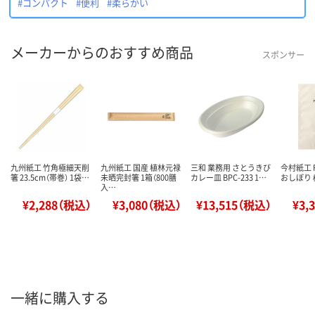
#コンパクト
#便利
#柔らかい
メーカーからのおすすめ商品
スポンサー
九州紙工 竹角極細天削
九州紙工 国産 植林元禄
三和 業務用 さとうきび
今村紙工 Fr
箸 23.5cm（帯巻） 1袋…
未晒完封箸 1箱（800膳
カレー皿 BPC-233 1…
おしぼり 
入…
¥2,288（税込）
¥3,080（税込）
¥13,515（税込）
¥3,
一緒に購入する