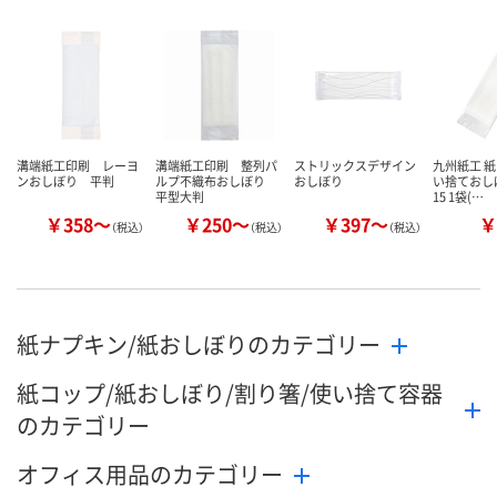
溝端紙工印刷 レーヨ
溝端紙工印刷 整列パ
ストリックスデザイン
九州紙工 紙
ンおしぼり 平判
ルプ不織布おしぼり
おしぼり
い捨ておしぼ
平型大判
15 1袋(…
￥358～
￥250～
￥397～
￥
（税込）
（税込）
（税込）
紙ナプキン/紙おしぼりのカテゴリー
紙コップ/紙おしぼり/割り箸/使い捨て容器
のカテゴリー
オフィス用品のカテゴリー