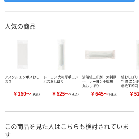
人気の商品
アスクル エンボスおし
レーヨン 大判厚手エン
溝端紙工印刷 大判厚
紙おしぼり 
ぼり
ボスおしぼり
手 レーヨン不織布
判 白 エン
丸おしぼり
端紙工印刷
￥160～
￥625～
￥645～
￥5
（税込）
（税込）
（税込）
この商品を見た人はこちらも検討されていま
す