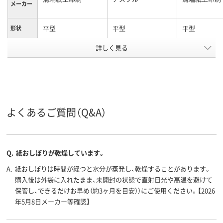
メーカー
平型
平型
平型
形状
詳しく見る
レギュラーサイズ
レギュラーサイズ
レギュラーサ
寸法
パルプ不織布、パル
植林木パルプ、パル
パルプ
プ、不織布、パルプ不
プ、植林木パルプ、パ
織布、パルプ、不織
ルプ
材質
布、パルプ不織布、パ
よくあるご質問（Q&A）
ルプ、不織布
アスクル
商品環境
Q.
紙おしぼりが乾燥しています。
10
30
10
スコア
A.
紙おしぼりは時間が経つと水分が蒸発し、乾燥することがあります。
購入後は外袋に入れたまま、未開封の状態で直射日光や高温を避けて
保管し、できるだけお早め（約3ヶ月を目安））にご使用ください。【2026
年5月8日メーカー等確認】