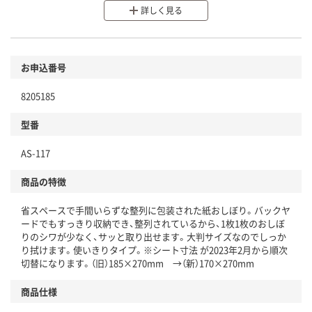
分別・リサイクルしやすい設計
詳しく見る
環境に配慮した材料を使用
商品
お申込番号
本体
省資源・省エネ・節水
8205185
分別・リサイクルしやすい設計
型番
独自の回収スキームがある
仕組
AS-117
アスクルで資源循環している
商品の特徴
温室効果ガスなどの削減
省スペースで手間いらずな整列に包装された紙おしぼり。バックヤ
この商品の環境配慮ポイントです。下記商品詳細「
ードでもすっきり収納でき、整列されているから、1枚1枚のおしぼ
アスクル商品環境スコア詳細／加点項目
」で確認できます。
りのシワが少なく、サッと取り出せます。大判サイズなのでしっか
り拭けます。使いきりタイプ。※シート寸法 が2023年2月から順次
切替になります。（旧）185×270mm →（新）170×270mm
商品仕様