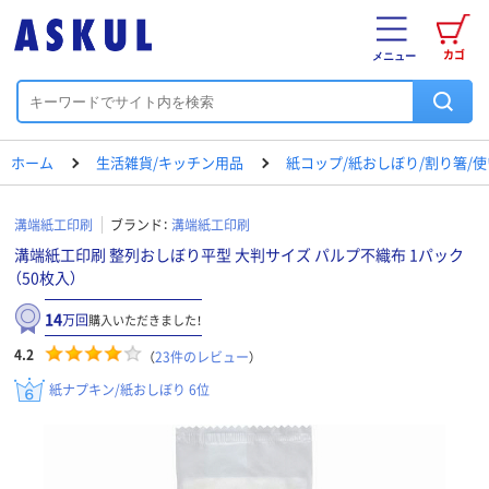
カゴ
メニュー
ホーム
生活雑貨/キッチン用品
紙コップ/紙おしぼり/割り箸/
溝端紙工印刷
ブランド：
溝端紙工印刷
溝端紙工印刷 整列おしぼり平型 大判サイズ パルプ不織布 1パック
（50枚入）
14
万回
購入いただきました！
4.2
（
23
件のレビュー
）
紙ナプキン/紙おしぼり 6位