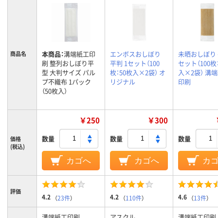
本商品：
溝端紙工印
エンボスおしぼり
未晒おしぼり 
商品名
刷 整列おしぼり平
平判 1セット（100
セット（100枚
型 大判サイズ パル
枚：50枚入×2袋） オ
入×2袋） 溝
プ不織布 1パック
リジナル
印刷
（50枚入）
￥250
￥300
数量
数量
数量
価格
(税込)
カゴへ
カゴへ
カ
評価
4.2
4.2
4.6
（
23件
）
（
110件
）
（
13件
）
溝端紙工印刷
アスクル
溝端紙工印刷