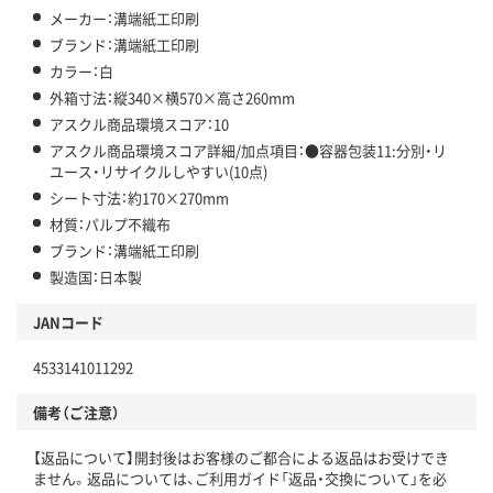
メーカー：溝端紙工印刷
ブランド：溝端紙工印刷
カラー：白
外箱寸法：縦340×横570×高さ260mm
アスクル商品環境スコア：10
アスクル商品環境スコア詳細/加点項目：●容器包装11:分別・リ
ユース・リサイクルしやすい(10点)
シート寸法：約170×270mm
材質：パルプ不織布
ブランド：溝端紙工印刷
製造国：日本製
JANコード
4533141011292
備考（ご注意）
【返品について】開封後はお客様のご都合による返品はお受けでき
ません。返品については、ご利用ガイド「返品・交換について」を必