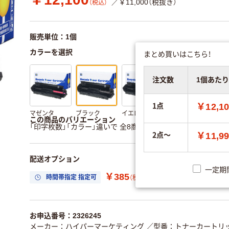
／￥11,000（税抜き）
（税込）
販売単位：1個
カラーを選択
まとめ買いはこちら！
注文数
1個あた
1点
￥12,1
マゼンタ
ブラック
イエロー
シアン
この商品のバリエーション
「印字枚数」「カラー」違いで 全8商品 あります。
すべてのバリ
2点～
￥11,9
配送オプション
一定期
￥385
時間帯指定 指定可
置き場所指定 利用
（税込）
お申込番号：2326245
メーカー：ハイパーマーケティング
／型番：トナーカートリ