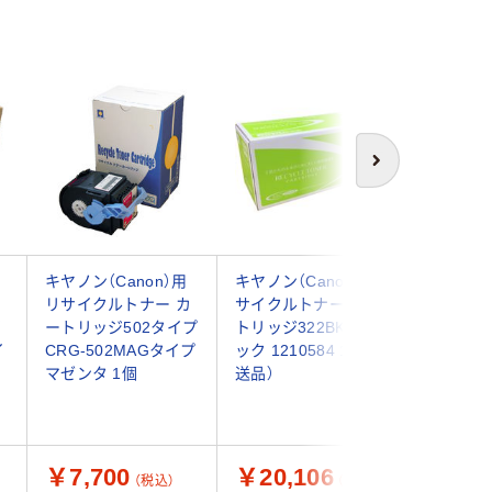
次へ
キヤノン（Canon）用
キヤノン（Canon） リ
キヤノン（
カ
リサイクルトナー カ
サイクルトナー カー
サイクル
イ
ートリッジ502タイプ
トリッジ322BK ブラ
トリッジ5
イ
CRG-502MAGタイプ
ック 1210584 1個（直
121032
マゼンタ 1個
送品）
品）
￥7,700
￥20,106
￥7,2
（税込）
（税込）