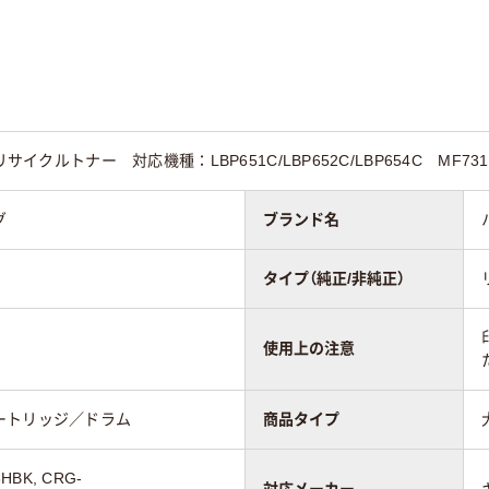
サイクルトナー 対応機種：LBP651C/LBP652C/LBP654C MF731Cd
グ
ブランド名
タイプ（純正/非純正）
使用上の注意
ートリッジ／ドラム
商品タイプ
6HBK, CRG-