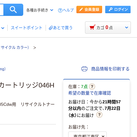
ヘルプ
各種お手続き
0
スイートポイント
あとで買う
カゴ
点
リサイクル カラー）
商品情報を印刷する
ng）
 カートリッジ046H
在庫：
7点
希望の数量で在庫確認
お届け日：今から
21時間57
/MF735Cdw用 リサイクルトナー
分以内
のご注文で、
7月22日
（水）
にお届け
お届け先：