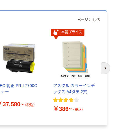
ページ：
1
／
5
本気プライス
次のスライド
EC 純正 PR-L7700C
アスクル カラーインデ
キヤノン用
トナー
ックス A4タテ 2穴
ートリッジ
ズ ハイパ
￥37,580~
ィング
（税込）
￥386~
（税込）
￥9,420