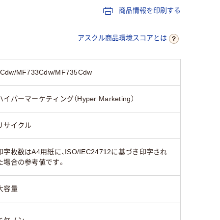
商品情報を印刷する
アスクル商品環境スコアとは
w/MF733Cdw/MF735Cdw
ハイパーマーケティング（Hyper Marketing）
リサイクル
印字枚数はA4用紙に、ISO/IEC24712に基づき印字され
た場合の参考値です。
大容量