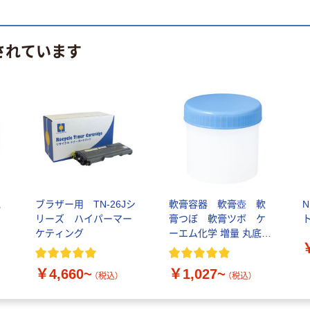
されています
純
ブラザー用 TN-26Jシ
軟膏容器 軟膏壺 軟
N
ジ
リーズ ハイパーマー
膏つぼ 軟膏ツボ ケ
ケティング
ーエム化学 増量 丸底プ
ラツボ
￥4,660~
￥1,027~
（税込）
（税込）