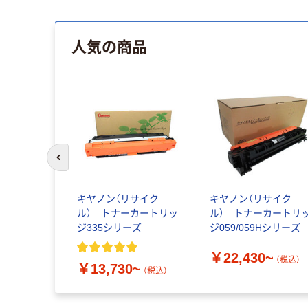
人気の商品
前のスライドへ
ーケティン
キヤノン（リサイク
キヤノン（リサイク
Canon）用
ル） トナーカートリッ
ル） トナーカートリ
ナー055シ
ジ335シリーズ
ジ059/059Hシリーズ
￥22,430~
（税込）
~
￥13,730~
（税込）
（税込）