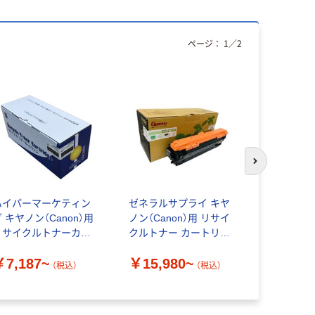
ページ：
1
／
2
次のスライド
ハイパーマーケティン
ゼネラルサプライ キヤ
キヤノン用
 キヤノン（Canon）用
ノン（Canon）用 リサイ
ル） トナ
リサイクルトナーカー
クルトナー カートリッ
ジ322シ
トリッジ067シリーズ
ジ335シリーズ
ーマーケテ
￥7,187~
￥15,980~
￥8,805
（税込）
（税込）