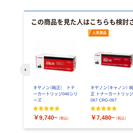
この商品を見た人はこちらも検討
人気商品
前のスライドへ
キヤノン（純正） トナ
キヤノン（キャノン） 
ーカートリッジ046シリ
正 トナーカートリッ
ーズ
067 CRG-067
￥9,740~
￥7,480~
（税込）
（税込）