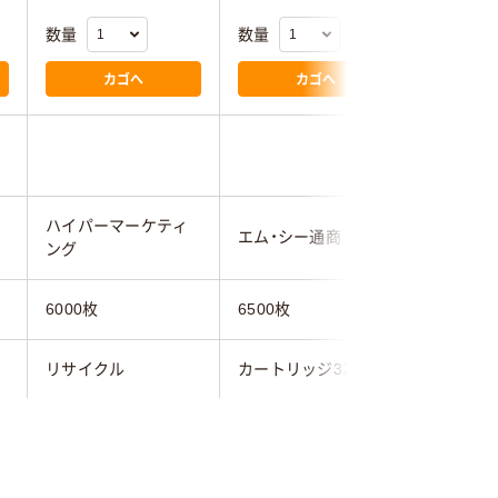
数量
数量
数量
カゴへ
カゴへ
ハイパーマーケティ
エム・シー通商
エム・シ
ング
6000枚
6500枚
6000枚
リサイクル
カートリッジ322BK
カートリッ
レッド系
ブラック系
ブルー系
キヤノン
キヤノン
キヤノン