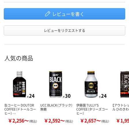
レビューを書く
レビューをリクエストする
人気の商品
缶コーヒー DOUTOR
UCC BLACK（ブラック）
伊藤園 TULLY'S
【アウトレ
COFFEE（ドトールコー
無糖
COFFEE（タリーズコー
ル ひのき
ヒー） …
ヒー）
￥2,256～
￥2,592～
￥2,657～
￥1,9
（税込）
（税込）
（税込）