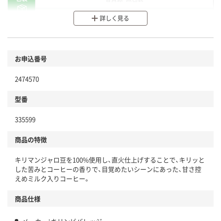
分別・リサイクルしやすい設計
詳しく見る
環境に配慮した材料を使用
商品
お申込番号
本体
省資源・省エネ・節水
2474570
分別・リサイクルしやすい設計
型番
独自の回収スキームがある
仕組
335599
アスクルで資源循環している
商品の特徴
温室効果ガスなどの削減
キリマンジャロ豆を100%使用し、直火仕上げすることで、キリッと
この商品の環境配慮ポイントです。下記商品詳細「
した苦みとコーヒーの香りで、目覚めたいシーンにあった、甘さ控
アスクル商品環境スコア詳細／加点項目
」で確認できます。
えめミルク入りコーヒー。
商品仕様