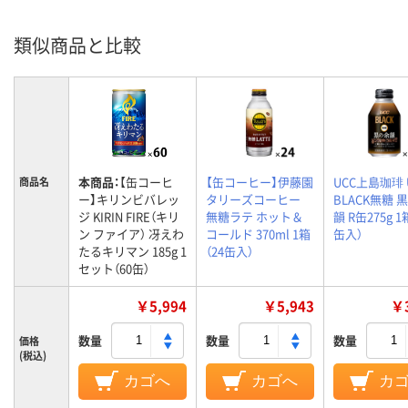
類似商品と比較
本商品：
【缶コーヒ
【缶コーヒー】伊藤園
UCC上島珈琲 
商品名
ー】キリンビバレッ
タリーズコーヒー
BLACK無糖 
ジ KIRIN FIRE（キリ
無糖ラテ ホット＆
韻 R缶275g 1
ン ファイア） 冴えわ
コールド 370ml 1箱
缶入）
たるキリマン 185g 1
（24缶入）
セット（60缶）
￥5,994
￥5,943
￥3
数量
数量
数量
価格
(税込)
カゴへ
カゴへ
カ