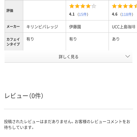
評価
4.1
4.6
（
15件
）
（
118件
）
キリンビバレッジ
伊藤園
UCC上島珈琲
メーカー
有り
有り
あり
カフェイ
ンタイプ
アスクル
詳しく見る
商品環境
50
20
スコア
レビュー（0件）
投稿されたレビューはまだありません。お客様のレビューコメントをお
待ちしています。