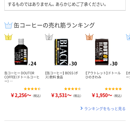
するものではありません。あらかじめご了承ください。
缶コーヒーの売れ筋ランキング
缶コーヒー DOUTOR
【缶コーヒー】 BOSS（ボ
【アウトレット】ドトール
【
COFFEE（ドトールコーヒ
ス）飲料 食品
ひのきわみ
ー
ー） …
￥2,256～
￥3,531～
￥1,950～
（税込）
（税込）
（税込）
ランキングをもっと見る