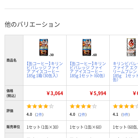
他のバリエーション
商品名
【缶コーヒー】キリン
【缶コーヒー】キリン
キリンビバ
ビバレッジ ファイ
ビバレッジ ファイ
ファイア エ
ア アイスコーヒー
ア アイスコーヒー
リームブレン
185g 1箱（30缶入）
185g 1セット（60缶）
185g 1セット
缶）
価格
￥3,064
￥5,994
￥6
(税込)
評価
4.0
4.0
4.1
（
2件
）
（
2件
）
（
9件
）
1セット（1缶×30）
1セット（1缶×60）
1セット（60缶
販売単位