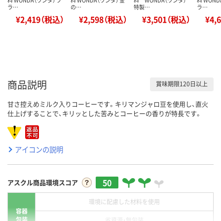
ラ…
の…
特製…
ラ…
¥2,419（税込）
¥2,598（税込）
¥3,501（税込）
¥4,
商品説明
賞味期限120日以上
甘さ控えめミルク入りコーヒーです。キリマンジャロ豆を使用し、直火
仕上げすることで、キリッとした苦みとコーヒーの香りが特長です。
アイコンの説明
50
アスクル商品環境スコア
環境に配慮した材料を使用
容器
包装
省資源・無包装