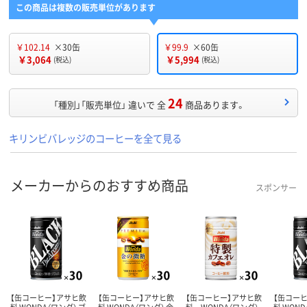
この商品は複数の販売単位があります
￥102.14
×30缶
￥99.9
×60缶
￥3,064
￥5,994
(税込)
(税込)
24
「種別」「販売単位」 違いで 全
商品あります。
キリンビバレッジのコーヒーを全て見る
メーカーからのおすすめ商品
スポンサー
【缶コーヒー】アサヒ飲
【缶コーヒー】アサヒ飲
【缶コーヒー】アサヒ飲
【缶コー
料 WONDA（ワンダ） ブ
料 WONDA（ワンダ） 金
料 WONDA（ワンダ）
料 WOND