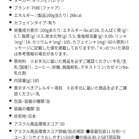
メーカー：キリンビバレッジ
ブランド：FIRE（ファイア）
エネルギー：（製品100g当たり） 28kcal
カフェインタイプ：有り
栄養成分表示：100gあたり：エネルギー（kcal）28、たんぱく質（g）：
0.7、脂質（g）：0.3、炭水化物（g）：5.5、食塩相当量（g）：0.09、リン＊
（mg）：14、カリウム＊（mg）：105、カフェイン＊（mg）：60※原則パ
ッケージに記載した値を掲載しておりますが、「＊」のついた項目
は参考情報の場合があります。
原材料 ※お手元に届いた商品を必ずご確認ください：牛乳（生
乳（国産））、コーヒー、砂糖、脱脂粉乳、デキストリン/カゼインNa、
乳化剤
内容量(g)：185
表示すべきアレルギー項目 ※お手元に届いた商品を必ずご確
認ください：乳
包装・容器の種類：缶
容器の種類：缶
焙煎地：日本
アスクル商品環境スコア：50
アスクル商品環境スコア詳細/加点項目：●容器包装11:分別・リ
ユース・リサイクルしやすい(10点)●仕組み30-2:SBT認証取