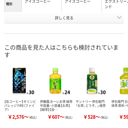
アイスコーヒー
アイスコーヒー
エクストリー
種別
ンド
お申込番
詳しく見る
EW44673
EW44675
3399630
号
入荷待ち
入荷待ち
1点
在庫
8月7日（金）
お届け日
この商品を見た人はこちらも検討されていま
す
数量
お取り扱い終了しま
お取り扱い終了しま
した
した
カ
【缶コーヒー】キリンビ
伊藤園 おーいお茶 緑茶
サントリー 伊右衛門
伊右衛門 日
バレッジ FIRE（ファイ
中容量・小容量【お茶】
「お茶、どうぞ。」 緑茶
抹茶 飲料 
ア）
【緑茶】【会…
￥2,576～
￥607～
￥528～
￥5
（税込）
（税込）
（税込）