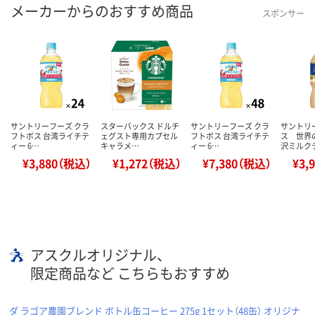
メーカーからのおすすめ商品
スポンサー
サントリーフーズ クラ
スターバックス ドルチ
サントリーフーズ クラ
サントリ
フトボス 台湾ライチテ
ェグスト専用カプセル
フトボス 台湾ライチテ
ス 世界
ィー 6…
キャラメ…
ィー 6…
沢ミルク
¥3,880（税込）
¥1,272（税込）
¥7,380（税込）
¥3,
アスクルオリジナル、
限定商品など こちらもおすすめ
ダ ラゴア農園ブレンド ボトル缶コーヒー 275g 1セット（48缶） オリジナ