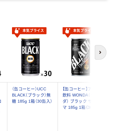
本気プライス
本気プライス
アウト
次へ
（缶コーヒー）UCC
【缶コーヒー】アサヒ
【アウト
BLACK（ブラック）無
飲料 WONDA（ワン
ール ひ
コ
糖 185g 1箱（30缶入）
ダ） ブラック ザ アロ
コーヒー 2
マ 185g 1箱（30缶入）
（24本入
ボ
ー ボト
ヒー ミ