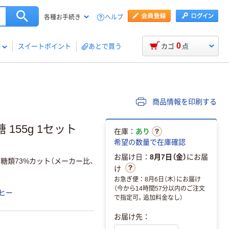
ヘルプ
各種お手続き
0
スイートポイント
あとで買う
カゴ
点
商品情報を印刷する
155g 1セット
在庫：
あり
希望の数量で在庫確認
お届け日：
8月7日（金）
にお届
糖類73%カット（メーカー比、
け
お急ぎ便：8月6日（木）にお届け
（今から14時間57分以内のご注文
ヒー
で指定可。追加料金なし）
お届け先：