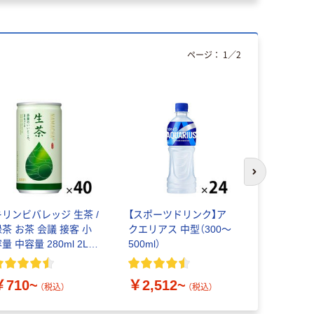
ページ：
1
／
2
オリジ
次のスライド
キリンビバレッジ 生茶 /
【スポーツドリンク】ア
【個包装】 
緑茶 お茶 会議 接客 小
クエリアス 中型（300～
い塩タブレ
量 中容量 280ml 2L
500ml）
ペットボトル 紙パック
￥1,782
￥710~
￥2,512~
（税込）
（税込）