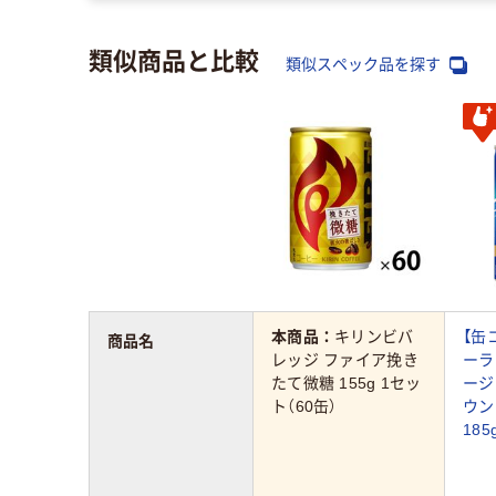
類似商品と比較
類似スペック品を探す
本商品：
キリンビバ
【缶
商品名
レッジ ファイア挽き
ーラ
たて微糖 155g 1セッ
ージ
ト（60缶）
ウン
185