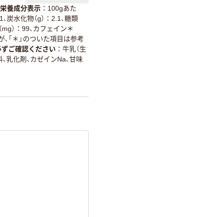
栄養成分表示
100gあた
詳細「
アスクル商品環境スコ
1、炭水化物（g）：2.1、糖類
＊（mg）：99、カフェイン＊
が、「＊」のついた項目は参考
必ずご確認ください
牛乳（生
料、乳化剤、カゼインNa、甘味