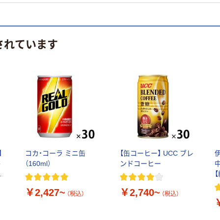
されています
】
コカ・コーラ ミニ缶
【缶コーヒー】 UCC ブレ
茶
（160ml）
ンドコーヒー
ペ
【
】
￥2,427~
￥2,740~
（税込）
（税込）