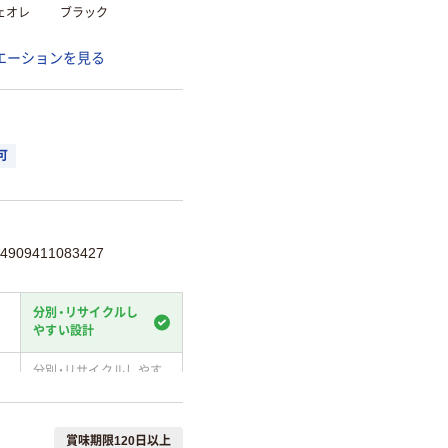
ェオレ
ブラック
エーションを見る
可
09411083427
分別・リサイクルし
やすい設計
分別・リサイクルしやす
い設計
温室効果ガスなどの
賞味期限120日以上
削減