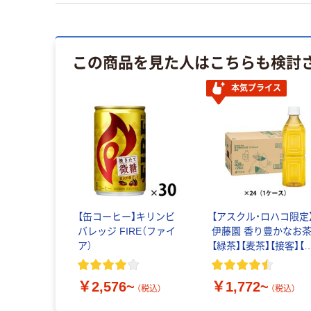
この商品を見た人はこちらも検討
本気プライス
【缶コーヒー】キリンビ
【アスクル・ロハコ限定
バレッジ FIRE（ファイ
伊藤園 香り豊かなお
ア）
【緑茶】【麦茶】【接客】【
ットボトル】【紙パック
￥2,576~
￥1,772~
（税込）
（税込）