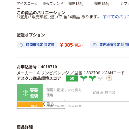
アイスコーヒ
直火ブレンド
微糖185g
微糖155g
カフ
ー
この商品のバリエーション
「種別」「販売単位」違いで 全24商品 あります。
すべてのバリ
配送オプション
￥385
時間帯指定 指定可
置き場所指定 利用
（税込）
お申込番号：4018710
メーカー：キリンビバレッジ
／型番：332706
／JANコード：49
アスクル商品環境スコア
50
容器
環境に配慮した材料を
省資源・無包装
使用
包装
詳しく見る
商品
環境に配慮した材料を
省資源・省エネ・節水
本体
使用
独自の回収スキームが
アスクルで資源循環し
仕組
商品詳細
ある
ている