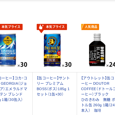
本気プライス
本気プライス
人気商品
コーヒー】コカ・コ
【缶コーヒー】サント
【アウトレット】缶コ
 GEORGIA（ジョ
リー プレミアム
ーヒー DOUTOR
ア）エメラルドマ
BOSS（ボス）185g 1
COFFEE（ドトール
テン ブレンド
セット（1缶×30）
ーヒー）ブラック
g 1箱（30缶入）
ひのきわみ 無糖 
トル缶 260g 1箱（24
本入） 珈琲