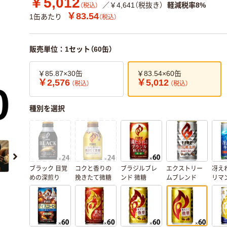
￥5,012
／￥4,641（税抜き）
軽減税率8%
（税込）
￥83.54
1缶あたり
（税込）
販売単位：1セット（60缶）
￥85.87×30缶
￥83.54×60缶
￥2,576
￥5,012
（税込）
（税込）
種別を選択
ブラック 目覚
コクと香りの
ブラジルブレ
エクストリー
冴え
めの深煎り
挽きたて微糖
ンド 微糖
ムブレンド
リマ