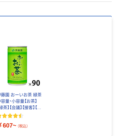
伊藤園 おーいお茶 緑茶
中容量・小容量【お茶】
緑茶】【会議】【接客】【ペ
ットボトル】
￥607~
（税込）