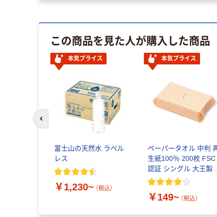
この商品を見た人が購入した商品
本気プライス
本気プライス
前のスライドへ
富士山の天然水 ラベル
ペーパータオル 中判 
レス
生紙100％ 200枚 FSC
認証 シングル 大王製
共同企画 オリジナル
￥1,230~
（税込）
￥149~
（税込）