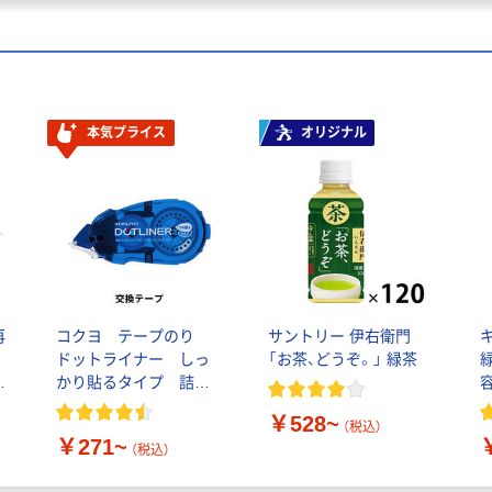
本気プライス
オリジナル
再
コクヨ テープのり
サントリー 伊右衛門
ドットライナー しっ
「お茶、どうぞ。」 緑茶
紙
かり貼るタイプ 詰め
容
替えテープ
￥528~
（税込）
￥271~
（税込）