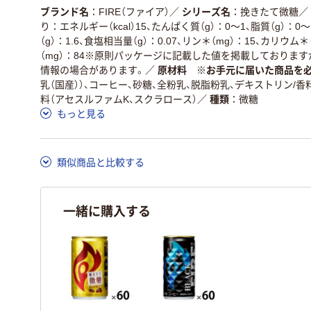
ブランド名
FIRE（ファイア）
／
シリーズ名
挽きたて微糖
／
この商品の環境配慮ポイントです。詳しくはページ下部の商品
り：エネルギー（kcal）15、たんぱく質（g）：0～1、脂質（g）：0～
ア詳細／加点項目
」で確認できます。
（g）：1.6、食塩相当量（g）：0.07、リン＊（mg）：15、カリウム
（mg）：84※原則パッケージに記載した値を掲載しております
情報の場合があります。
／
原材料 ※お手元に届いた商品を
乳（国産））、コーヒー、砂糖、全粉乳、脱脂粉乳、デキストリン/香
料（アセスルファムK、スクラロース）
／
種類
微糖
もっと見る
類似商品と比較する
一緒に購入する