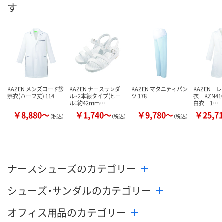
す
数量
数量
数量
カゴへ
カゴへ
カ
KAZEN メンズコード診
KAZEN ナースサンダ
KAZEN マタニティパン
KAZEN 
察衣(ハーフ丈) 114
ル・2本線タイプ(ヒー
ツ 178
衣 KZN41
ル：約42ｍｍ…
白衣 1…
￥8,880～
￥1,740～
￥9,780～
￥25,7
（税込）
（税込）
（税込）
ナースシューズのカテゴリー
シューズ・サンダルのカテゴリー
オフィス用品のカテゴリー