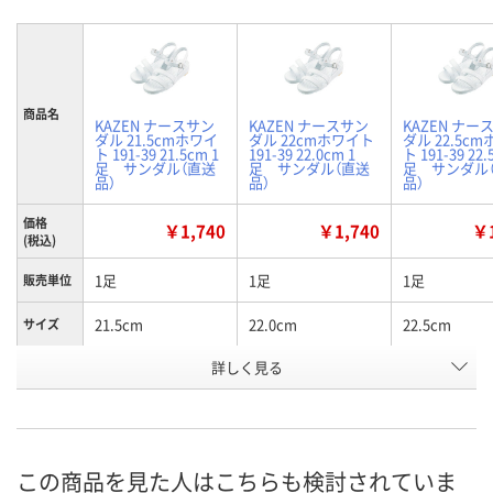
商品名
KAZEN ナースサン
KAZEN ナースサン
KAZEN ナー
ダル 21.5cmホワイ
ダル 22cmホワイト
ダル 22.5c
ト 191-39 21.5cm 1
191-39 22.0cm 1
ト 191-39 22.
足 サンダル（直送
足 サンダル（直送
足 サンダル
品）
品）
品）
価格
￥1,740
￥1,740
￥1
(税込)
1足
1足
1足
販売単位
21.5cm
22.0cm
22.5cm
サイズ
お申込番
詳しく見る
2584400
2584428
2584437
号
あり
あり
あり
在庫
8月21日（金）
8月21日（金）
8月21日（金）
お届け日
この商品を見た人はこちらも検討されていま