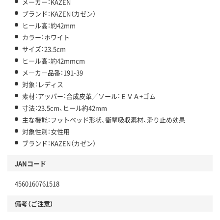
メーカー：KAZEN
ブランド：KAZEN（カゼン）
ヒール高：約42mm
カラー：ホワイト
サイズ：23.5cm
ヒール高：約42mmcm
メーカー品番：191-39
対象：レディス
素材：アッパー：合成皮革／ソール：ＥＶＡ+ゴム
寸法：23.5cm、ヒール約42mm
主な機能：フットベッド形状、衝撃吸収素材、滑り止め効果
対象性別：女性用
ブランド：KAZEN（カゼン）
JANコード
4560160761518
備考（ご注意）