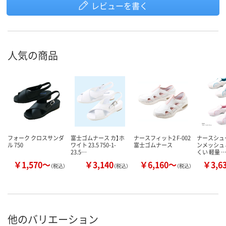
レビューを書く
人気の商品
フォーク クロスサンダ
富士ゴムナース カ】ホ
ナースフィット2 F-002
ナースシュ
ル 750
ワイト 23.5 750-1-
富士ゴムナース
ンメッシュ 
23.5…
くい 軽量 
￥1,570～
￥3,140
￥6,160～
￥3,6
（税込）
（税込）
（税込）
他のバリエーション