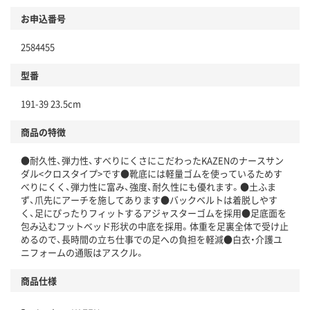
お申込番号
2584455
型番
191-39 23.5cm
商品の特徴
●耐久性、弾力性、すべりにくさにこだわったKAZENのナースサン
ダル<クロスタイプ>です●靴底には軽量ゴムを使っているためす
べりにくく、弾力性に富み、強度、耐久性にも優れます。●土ふま
ず、爪先にアーチを施してあります●バックベルトは着脱しやす
く、足にぴったりフィットするアジャスターゴムを採用●足底面を
包み込むフットベッド形状の中底を採用。体重を足裏全体で受け止
めるので、長時間の立ち仕事での足への負担を軽減●白衣・介護ユ
ニフォームの通販はアスクル。
商品仕様