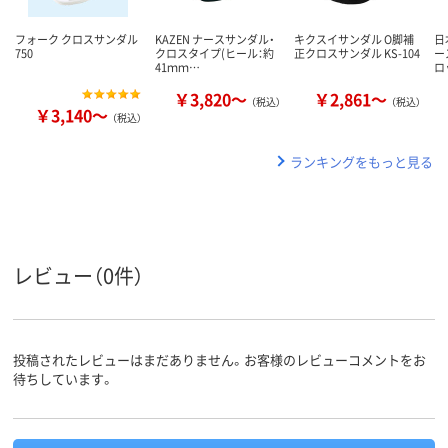
フォーク クロスサンダル
KAZEN ナースサンダル・
キクスイサンダル O脚補
日
750
クロスタイプ(ヒール：約
正クロスサンダル KS-104
ー
41ｍｍ…
ロ
￥3,820～
￥2,861～
（税込）
（税込）
￥3,140～
（税込）
ランキングをもっと見る
レビュー（0件）
投稿されたレビューはまだありません。お客様のレビューコメントをお
待ちしています。