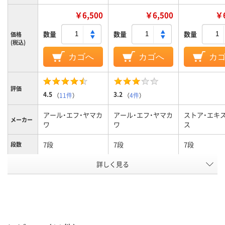
￥6,500
￥6,500
￥6
数量
数量
数量
価格
(税込)
カゴへ
カゴへ
カ
評価
4.5
3.2
（
11件
）
（
4件
）
アール・エフ・ヤマカ
アール・エフ・ヤマカ
ストア・エキ
メーカー
ワ
ワ
ス
7段
7段
7段
段数
カラーグ
詳しく見る
ホワイト系
ブラック系
ホワイト系
ループ
4kg
4kg
3.1kg
質量
アスクル
商品環境
スコア