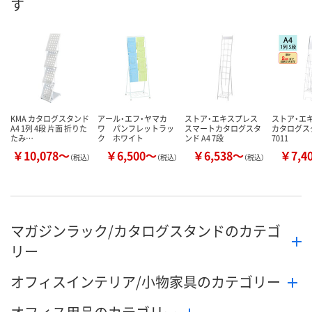
す
8月11日（火）
8月11日（火）
8月11日（火）
お届け日
数量
数量
数量
カゴへ
カゴへ
カ
KMA カタログスタンド
アール・エフ・ヤマカ
ストア・エキスプレス
ストア・エ
A4 1列 4段 片面 折りた
ワ パンフレットラッ
スマートカタログスタ
カタログス
たみ…
ク ホワイト
ンド A4 7段
7011
￥10,078～
￥6,500～
￥6,538～
￥7,4
（税込）
（税込）
（税込）
マガジンラック/カタログスタンドのカテゴ
リー
オフィスインテリア/小物家具のカテゴリー