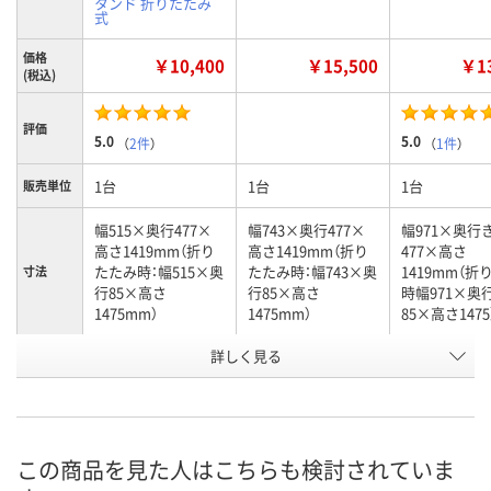
タンド 折りたたみ
式
価格
￥10,400
￥15,500
￥13
(税込)
評価
5.0
5.0
（
2件
）
（
1件
）
1台
1台
1台
販売単位
幅515×奥行477×
幅743×奥行477×
幅971×奥行
高さ1419mm（折り
高さ1419mm（折り
477×高さ
たたみ時：幅515×奥
たたみ時：幅743×奥
1419mm（折
寸法
行85×高さ
行85×高さ
時幅971×奥
1475mm）
1475mm）
85×高さ1475
詳しく見る
2列7段
3列7段
4段7列
列・段
お申込番
2909283
4678882
E685968
号
あり
5点
7点
在庫
この商品を見た人はこちらも検討されていま