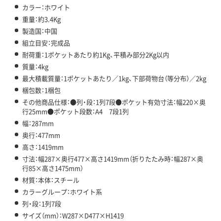
カラー：ホワイト
重量：約3.4Kg
製造国：中国
組立目安：完成品
耐荷重：1ポケットあたり約1Kg、平積み部分2Kg以内
質量：4kg
最大積載質量：1ポケットあたり／1kg、下部荷物台（等分布）／2kg
梱包数：1梱包
その他商品仕様：●列・段：1列7段●ポケット有効寸法：幅220×奥
行25mm●ポケット段数：A4 7段1列
幅：287mm
奥行：477mm
高さ：1419mm
寸法：幅287×奥行477×高さ1419mm（折りたたみ時：幅287×奥
行85×高さ1475mm）
材質：本体：スチール
カラーグループ：ホワイト系
列・段：1列7段
サイズ（mm）：W287×D477×H1419