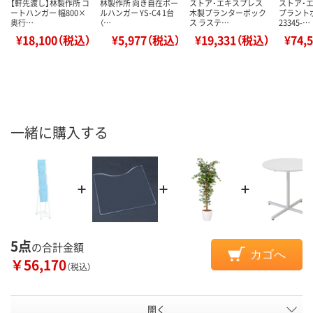
【軒先渡し】林製作所 コ
林製作所 向き自在ポー
ストア・エキスプレス
ストア・
ートハンガー 幅800×
ルハンガー YS-C4 1台
木製プランターボック
プラント
奥行…
（…
ス ラステ…
23345-…
¥18,100（税込）
¥5,977（税込）
¥19,331（税込）
¥74,
一緒に購入する
5点
の合計金額
カゴへ
￥56,170
（税込）
開く