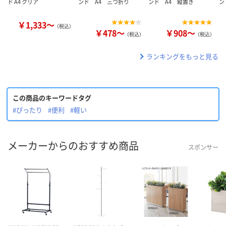
ド A4 クリア
ンド A4 三つ折り
ンド A4 縦置き
ン
￥1,333～
（税込）
￥478～
￥908～
（税込）
（税込）
ランキングをもっと見る
この商品のキーワードタグ
#ぴったり
#便利
#軽い
メーカーからのおすすめ商品
スポンサー