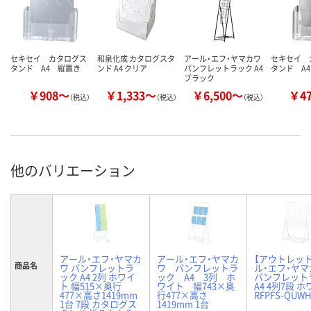
セキセイ カタログス
和泉化成 カタログスタ
アール・エフ・ヤマカワ
セキセイ 
タンド A4 縦置き
ンド A4 クリア
パンフレットラック A4
タンド A
ブラック
￥908～
￥1,333～
￥6,500～
￥4
（税込）
（税込）
（税込）
他のバリエーション
アール・エフ・ヤマカ
アール・エフ・ヤマカ
【アウトレッ
商品名
ワ パンフレットラ
ワ パンフレットラ
ル・エフ・ヤマ
ック A4 2列 ホワイ
ック A4 3列 ホ
パンフレット
ト 幅515×奥行
ワイト 幅743×奥
A4 4列7段 
477×高さ1419mm
行477×高さ
RFPFS-QUWH
1台 7段 カタログス
1419mm 1台