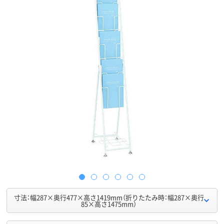
寸法：幅287×奥行477×高さ1419mm（折りたたみ時：幅287×奥行
85×高さ1475mm）