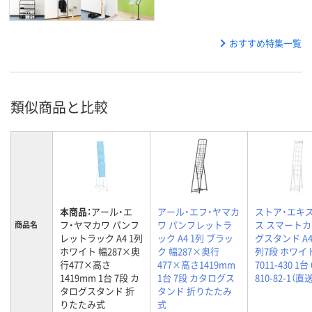
おすすめ特集一覧
類似商品と比較
本商品：
アール・エ
アール・エフ・ヤマカ
ストア・エキ
フ・ヤマカワ パンフ
ワ パンフレットラ
ス スマート
商品名
レットラック A4 1列
ック A4 1列 ブラッ
グスタンド A4 
ホワイト 幅287×奥
ク 幅287×奥行
列7段 ホワイ
行477×高さ
477×高さ1419mm
7011-430 1台 
1419mm 1台 7段 カ
1台 7段 カタログス
810-82-1（直
タログスタンド 折
タンド 折りたたみ
りたたみ式
式