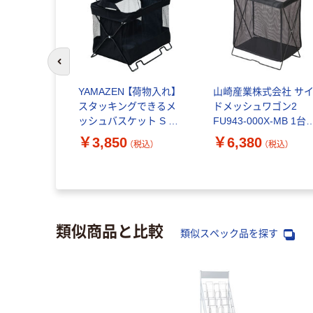
前のスライドへ
スプレス バ
YAMAZEN 【荷物入れ】
山崎産業株式会社 サ
イクグリー
スタッキングできるメ
ドメッシュワゴン2
8724-
ッシュバスケット S 折
FU943-000X-MB 1台
りたたみ ブラック HTB-
（直送品）
￥3,850
￥6,380
（税込）
（税込）
（税込）
2S(BK) 1個
類似商品と比較
類似スペック品を探す