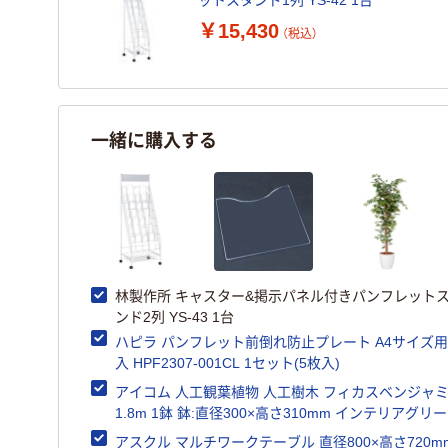
ットスタンド1列 YS-42 1台
￥15,430
（税込）
一緒に購入する
林製作所 キャスター&掲示パネル付きパンフレット
ンド2列 YS-43 1台
ハピラ パンフレット前倒れ防止プレート A4サイズ用
入 HPF2307-001CL 1セット(5枚入)
アイコム 人工観葉植物 人工樹木 フィカスベンジャ
1.8m 1鉢 鉢:直径300×高さ310mm インテリアグリ
アスクル マルチワークテーブル 直径800×高さ720m