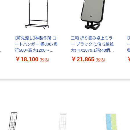
イ
【軒先渡し】林製作所 コ
三和 折り畳み卓上ミラ
ートハンガー 幅800×奥
ー ブラック (1倍・2倍拡
行500×高さ1200～
大) HX1079 1箱(48個
奥
1600mm ブラック×シル
入)（直送品）
￥18,100
￥21,865
（税込）
（税込）
バー 1台（直送品）