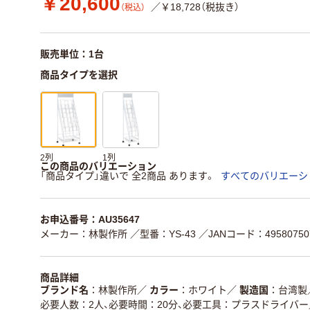
￥20,600
／￥18,728（税抜き）
（税込）
販売単位：1台
商品タイプを選択
2列
1列
この商品のバリエーション
「商品タイプ」違いで 全2商品 あります。
すべてのバリエーシ
お申込番号：AU35647
メーカー：林製作所
／型番：YS-43
／JANコード：49580750
商品詳細
ブランド名
林製作所
／
カラー
ホワイト
／
製造国
台湾製
必要人数：2人、必要時間：20分、必要工具：プラスドライバー