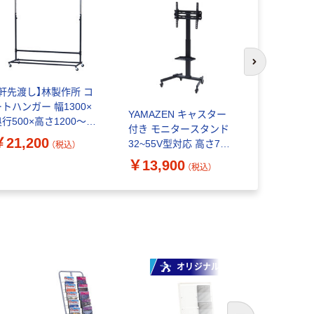
次のスライド
【軒先渡し】林製作所 コ
三和 卓上
ートハンガー 幅1300×
ゴールド HX
YAMAZEN キャスター
行500×高さ1200～
(8個入)（直
付き モニタースタンド
1600mm ブラック×シル
￥21,200
￥23,87
32~55V型対応 高さ7段
（税込）
バー 1台（直送品）
階 上下角度調節 LBTS-
￥13,900
（税込）
T680(BK) 1台
オリジナル