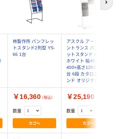
次へ
林製作所 パンフレッ
アスクル アーバンエ
テラモト
ッ
トスタンド2列型 YS-
ントランス パンフレ
レットス
66 1台
ットスタンド A42列
段) ホワ
さ
ホワイト 幅497×奥行
OT9801
400×高さ1260mm 1
り
台 6段 カタログスタ
ンド オリジナル
￥16,360
￥25,190
￥20,
（税込）
（税込）
数量
数量
数量
カゴへ
カゴへ