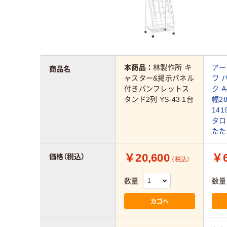
本商品：
林製作所 キ
アー
商品名
ャスター&掲示パネル
ワ 
付きパンフレットス
ク 
タンド2列 YS-43 1台
幅2
141
タロ
たた
￥20,600
￥6
価格（税込）
（税込）
数量
数量
カゴへ