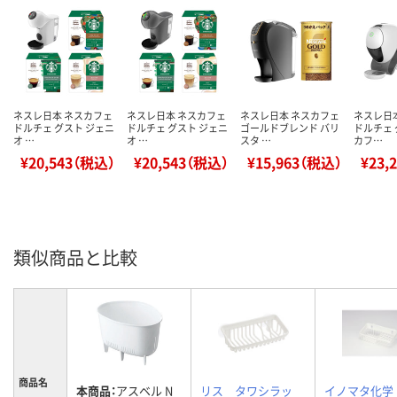
ネスレ日本 ネスカフェ
ネスレ日本 ネスカフェ
ネスレ日本 ネスカフェ
ネスレ日
ドルチェ グスト ジェニ
ドルチェ グスト ジェニ
ゴールドブレンド バリ
ドルチェ 
オ …
オ …
スタ …
カフ…
¥20,543（税込）
¥20,543（税込）
¥15,963（税込）
¥23,
類似商品と比較
商品名
本商品：
アスベル N
リス タワシラッ
イノマタ化学