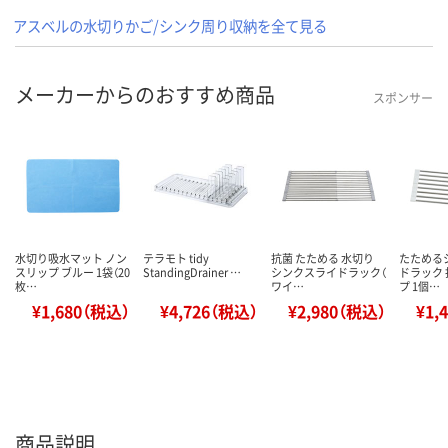
アスベルの水切りかご/シンク周り収納を全て見る
メーカーからのおすすめ商品
スポンサー
水切り吸水マット ノン
テラモト tidy
抗菌 たためる 水切り
たためる
スリップ ブルー 1袋（20
StandingDrainer …
シンクスライドラック（
ドラック 
枚…
ワイ…
プ 1個…
¥1,680（税込）
¥4,726（税込）
¥2,980（税込）
¥1,
商品説明