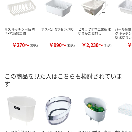
リス キッチン用品 防
アスベル Nポゼ 水切り
ヒマラヤ化学工業所 水
パール金属
汚・抗菌加工 白
切りかご 蓋無し
ク キッチン
型 水切り
￥270～
￥990～
￥2,230～
￥
（税込）
（税込）
（税込）
この商品を見た人はこちらも検討されていま
す