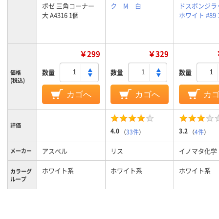
ポゼ 三角コーナー
ク M 白
ドスポンジラ
大 A4316 1個
ホワイト #89 
￥299
￥329
数量
数量
数量
価格
(税込)
カゴへ
カゴへ
カ
評価
4.0
3.2
（
33件
）
（
4件
）
アスベル
リス
イノマタ化学
メーカー
ホワイト系
ホワイト系
ホワイト系
カラーグ
ループ