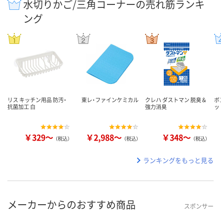
水切りかご/三角コーナーの売れ筋ランキ
ング
リス キッチン用品 防汚・
東レ・ファインケミカル
クレハ ダストマン 脱臭＆
ボ
抗菌加工 白
強力消臭
ッ
￥329～
￥2,988～
￥348～
（税込）
（税込）
（税込）
ランキングをもっと見る
メーカーからのおすすめ商品
スポンサー