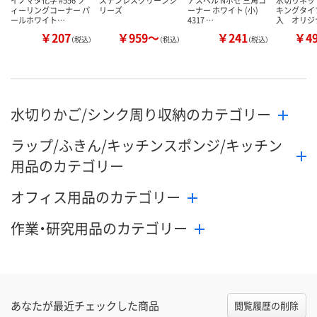
イノマタ化学 #556 フ
ステンレスクリーンシ
アスベル Nポゼ 三角コ
水切りネッ
ィーリングコーナー パ
リーズ
ーナー ホワイト (小)
キングタイプ
ールホワイト…
4317 …
入 オリジ
￥207
￥959～
￥241
￥4
（税込）
（税込）
（税込）
水切りかご/シンク周り収納のカテゴリー
ラップ/ふきん/キッチンスポンジ/キッチン
用品のカテゴリー
オフィス用品のカテゴリー
作業・研究用品のカテゴリー
あなたが最近チェックした商品
閲覧履歴の削除