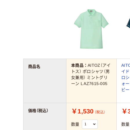
本商品：
AITOZ（アイ
AI
商品名
トス） ポロシャツ（男
イド
女兼用） ミントグリ
ロシ
ーン L AZ7615-005
ォー
ビー 
￥1,530
￥3
価格（税込）
（税込）
数量
数量