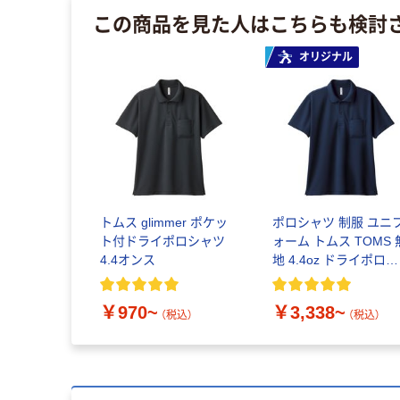
この商品を見た人はこちらも検討
オリジナル
トムス glimmer ポケッ
ポロシャツ 制服 ユニ
ト付ドライポロシャツ
ォーム トムス TOMS 
4.4オンス
地 4.4oz ドライポロシ
ャツ ポケット付 00330
AVP
￥970~
￥3,338~
（税込）
（税込）