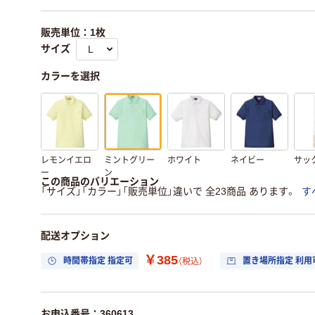
販売単位：1枚
サイズ
カラーを選択
レモンイエロ
ミントグリー
ホワイト
ネイビー
サッ
ー
ン
この商品のバリエーション
「サイズ」「カラー」「販売単位」違いで 全23商品 あります。
す
配送オプション
￥385
時間帯指定 指定可
置き場所指定 利用
（税込）
お申込番号：360613