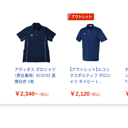
アウトレット
アディダス ポロシャツ
【アウトレット】ルコッ
シ
（男女兼用） SCS732 医
クスポルティフ ポロシ
療白衣 1枚
ャツ ネイビー L
T
OUZL3013N 1枚（直送
￥2,340~
￥2,120
品）
（税込）
（税込）