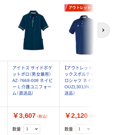
アウトレット
次へ
ッ
アイトス サイドポケ
【アウトレット】ルコ
KAZEN
ットポロ（男女兼用）
ックスポルティフ ポ
トポロシ
AZ-7668-008 ネイビ
ロシャツ ネイビー L
KZN232
ー L 介護ユニフォー
OUZL3013N 1枚（直
医療白衣 
ム（直送品）
送品）
品）
￥3,607
￥2,120
￥2,0
（税込）
（税込）
数量
数量
数量