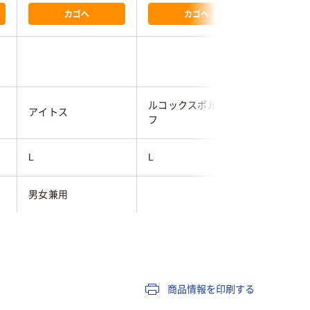
カゴへ
カゴへ
ルコックスポルティ
アイトス
KAZEN
フ
L
L
LL
男女兼用
男女兼用
ネイビー系
ネイビー系
ネイビー
商品情報を印刷する