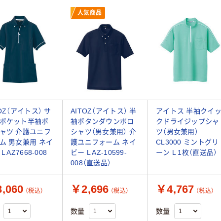
人気商品
TOZ（アイトス） サ
AITOZ（アイトス） 半
アイトス 半袖クイ
ポケット半袖ポ
袖ボタンダウンポロ
クドライジップシャ
ャツ 介護ユニフ
シャツ（男女兼用） 介
ツ（男女兼用）
ム 男女兼用 ネイ
護ユニフォーム ネイ
CL3000 ミントグリ
L AZ7668-008
ビー L AZ-10599-
ーン L 1枚（直送品）
008（直送品）
,060
￥2,696
￥4,767
（税込）
（税込）
（税込）
数量
数量