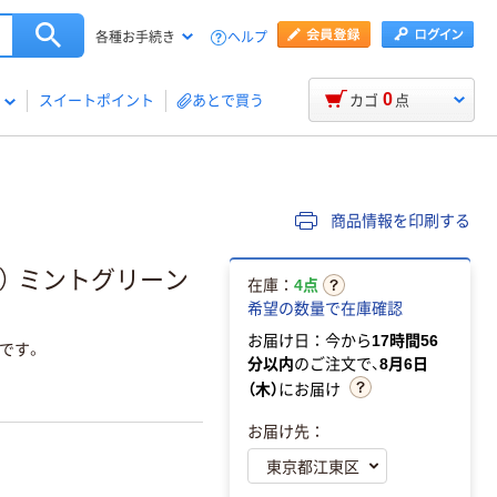
ヘルプ
各種お手続き
0
スイートポイント
あとで買う
カゴ
点
商品情報を印刷する
用） ミントグリーン
在庫：
4点
希望の数量で在庫確認
お届け日：今から
17時間56
です。
分以内
のご注文で、
8月6日
（木）
にお届け
お届け先：