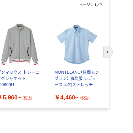
ページ：
1
／
2
次のスライド
ボンマックス トレーニ
MONTBLANC（住商モン
ルコックス
ングジャケット
ブラン） 事務服 レディ
フ ユニセ
J0800U
ース 半袖ストレッチニ
シャツ UZ
ットシャツ ZK2712
￥5,960~
￥4,460~
￥6,300
（税込）
（税込）