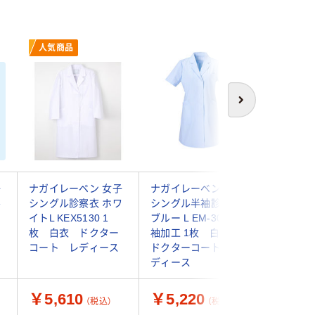
人気商品
次へ
子
ナガイレーベン 女子
ナガイレーベン 女子
住商モン
ル
シングル診察衣 ホワ
シングル半袖診察衣
123 サッ
イトL KEX5130 1
ブルー L EM-3035 半
枚 白衣
枚 白衣 ドクター
袖加工 1枚 白衣
コート
コート レディース
ドクターコート レ
ディース
￥5,610
￥5,220
￥4,6
（税込）
（税込）