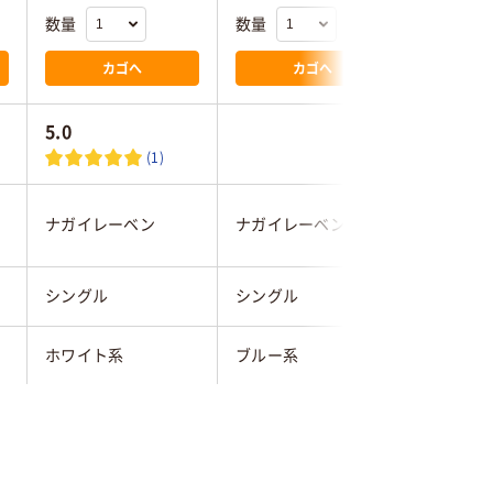
数量
数量
数量
カゴへ
カゴへ
5.0
(1)
ナガイレーベン
ナガイレーベン
住商モン
シングル
シングル
シングル
ホワイト系
ブルー系
ブルー系
L
L
M
レディス
レディス
女性用