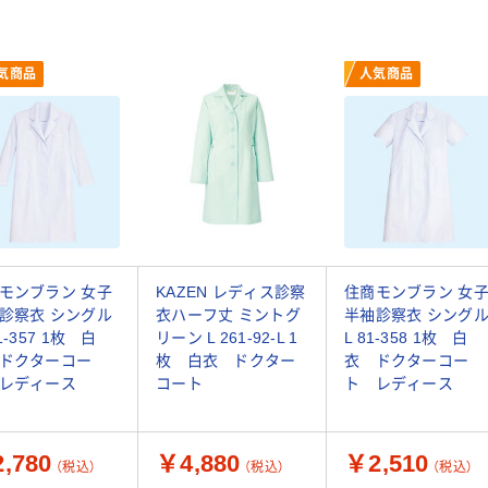
気商品
人気商品
モンブラン 女子
KAZEN レディス診察
住商モンブラン 女
診察衣 シングル
衣ハーフ丈 ミントグ
半袖診察衣 シング
1-357 1枚 白
リーン L 261-92-L 1
L 81-358 1枚 白
ドクターコー
枚 白衣 ドクター
衣 ドクターコー
レディース
コート
ト レディース
,780
￥4,880
￥2,510
（税込）
（税込）
（税込）