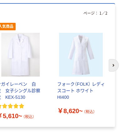
ページ：
1
／
2
人気商品
次のスライド
ナガイレーベン 白
フォーク（FOLK） レディ
ナガイレー
衣 女子シングル診察
スコート ホワイト
ングル半袖診
 KEX-5130
HI400
132
￥8,620~
￥4,870
（税込）
￥5,610~
（税込）