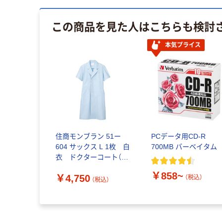
この商品を見た人はこちらも検討
本気プライス
住商モンブラン 51ー
PCデータ用CD-R
604 サックス L 1枚 白
700MB バーベイタム
衣 ドクターコート（直
送品）
￥858~
￥4,750
（税込）
（税込）