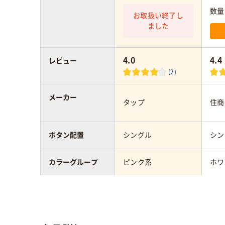
数量
お取扱い終了し
ました
4.0
4.4
レビュー
(2)
メーカー
タップ
住商
ボタン配置
シングル
シン
カラーグループ
ピンク系
ホワ
サイズ
S
M
対象
レディス
レデ