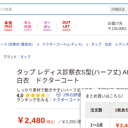
詳細設定
お届け先
〒135-0061
ート（診察衣・薬局衣）
ドクターコート(レディス)
タップ 白衣 レディス診
ブランド
タップ
タップ レディス診察衣S型(ハーフ丈) AKL
白衣 ドクターコート
しっかり素材で動きやすいハーフ丈の白衣。●制菌加工●防縮
4.0
2件の評価
レビューを書く
まとめ買いはこちら！
ランキングをみる
ドクターコート（診察衣・薬局衣）
注文数
1枚あ
￥2,480
／￥2,255（税抜き）
（税込）
1～2点
￥2,4