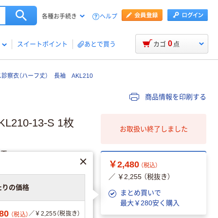
ヘルプ
各種お手続き
0
スイートポイント
あとで買う
カゴ
点
察衣（ハーフ丈） 長袖 AKL210
商品情報を印刷する
210-13-S 1枚
お取扱い終了しました
加工
￥2,480
（税込）
／ ￥2,255 （税抜き）
たりの価格
まとめ買いで
最大￥280安く購入
80
／￥2,255（税抜き）
（税込）