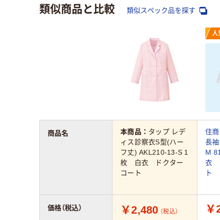
類似商品と比較
類似スペック品を探す
人
本商品：
タップ レデ
住商
商品名
ィス診察衣S型(ハー
長袖
フ丈) AKL210-13-S 1
M 8
枚 白衣 ドクター
衣 
コート
ト 
￥2
￥2,480
価格（税込）
（税込）