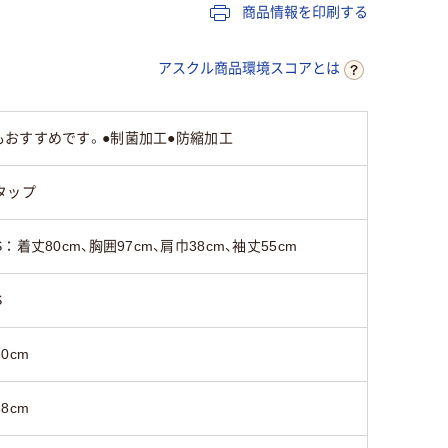
商品情報を印刷する
91cm～95cm
アスクル商品環境スコアとは
101cm～110cm
おすすめです。●制菌加工●防縮加工
タップ
～54cm
S：着丈80cm、胸囲97cm、肩巾38cm、袖丈55cm
41cm～45cm
S
80cm
38cm