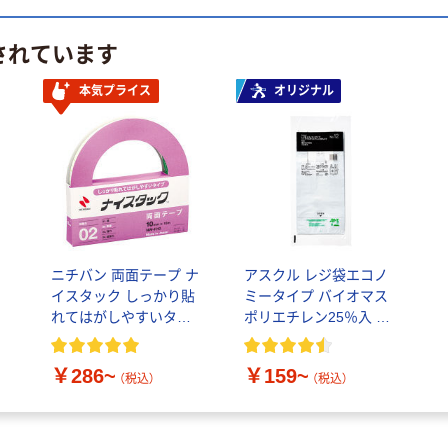
されています
本気プライス
オリジナル
ニチバン 両面テープ ナ
アスクル レジ袋エコノ
イスタック しっかり貼
ミータイプ バイオマス
れてはがしやすいタイ
ポリエチレン25％入 乳
プ （ガラス面・プラスチ
白
ック面・金属面用）
￥286~
￥159~
（税込）
（税込）