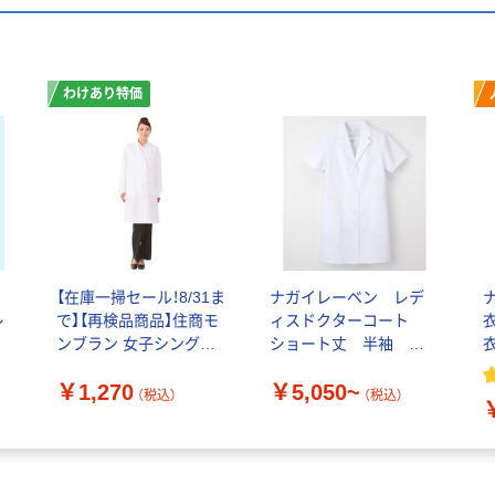
わけあり特価
【在庫一掃セール！8/31ま
ナガイレーベン レデ
レ
で】【再検品商品】住商モ
ィスドクターコート
ンブラン 女子シングル
ショート丈 半袖 シ
衣
診察衣 長袖 白 M 81-
ングル KEX-5132
￥1,270
￥5,050~
481 1枚 白衣 ドクタ
（税込）
（税込）
ーコート（わけあり品）