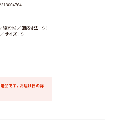
13004764
・綿35%）
／
適応寸法
S：
／
サイズ
S
送品です。お届け日の詳