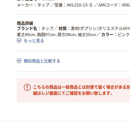
メーカー：タップ
／型番：AKL210-13-Ｓ
／JANコード：45622
商品詳細
ブランド名
タップ
／
材質
素材/ポプリン（ポリエステル65%
着丈80cm、胸囲97cm、肩巾38cm、袖丈55cm
／
カラー
ピンク
もっと見る
類似商品と比較する
こちらの商品は一般商品とは別便で届く場合がある別
細はレジ画面にてご確認をお願い致します。