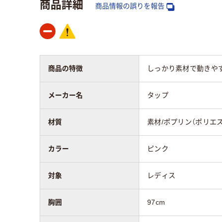
商品詳細
商品情報の誤りを報告
ドクターコートの
～90cm
着丈
ドクターコートの
～100cm
胸囲
商品の特徴
しっかり素材で動きや
ドクターコートの
メーカー名
タップ
55cm～60cm
袖丈
材質
素材/ポプリン（ポリエス
ドクターコートの
～40cm
肩幅
カラー
ピンク
対象
レディス
胸囲
97cm