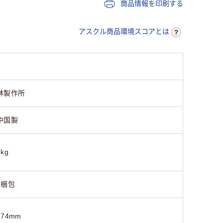
商品情報を印刷する
1480mm
1260mm
アスクル商品環境スコアとは
7.8kg
20kg
約5kg
15
林製作所
中国製
7kg
1梱包
274mm