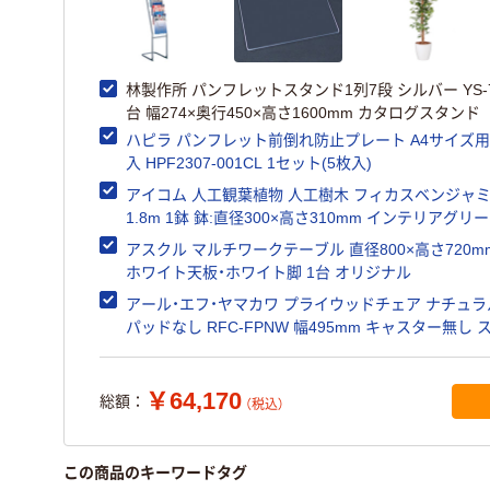
林製作所 パンフレットスタンド1列7段 シルバー YS-7
台 幅274×奥行450×高さ1600mm カタログスタンド
ハピラ パンフレット前倒れ防止プレート A4サイズ用
入 HPF2307-001CL 1セット(5枚入)
アイコム 人工観葉植物 人工樹木 フィカスベンジャ
1.8m 1鉢 鉢:直径300×高さ310mm インテリアグリ
アスクル マルチワークテーブル 直径800×高さ720m
ホワイト天板・ホワイト脚 1台 オリジナル
アール・エフ・ヤマカワ プライウッドチェア ナチュラ
パッドなし RFC-FPNW 幅495mm キャスター無し 
キング
￥64,170
総額：
（税込）
この商品のキーワードタグ