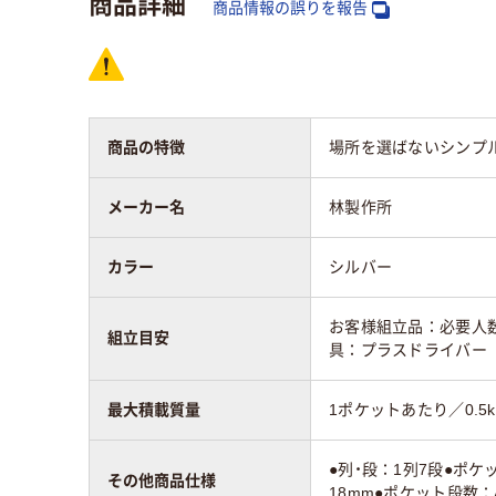
商品詳細
商品情報の誤りを報告
高さ：mm
1600mm
141
質量
7kg
4kg
商品の特徴
場所を選ばないシンプ
アスクル商品環境
スコア
メーカー名
林製作所
カラー
シルバー
お客様組立品：必要人数
組立目安
具：プラスドライバー
最大積載質量
1ポケットあたり／0.5k
●列・段：1列7段●ポケ
その他商品仕様
18mm●ポケット段数：