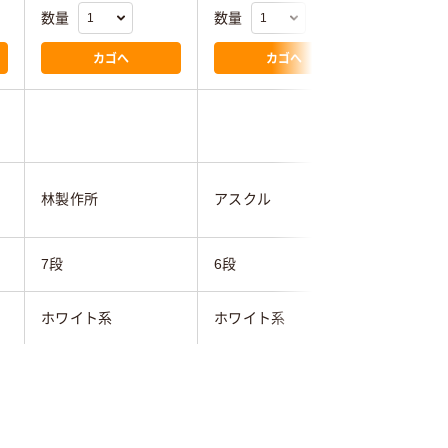
数量
数量
数量
カゴへ
カゴへ
林製作所
アスクル
テラモト
7段
6段
6段
ホワイト系
ホワイト系
ホワイト
560mm
497mm
440mm
400mm