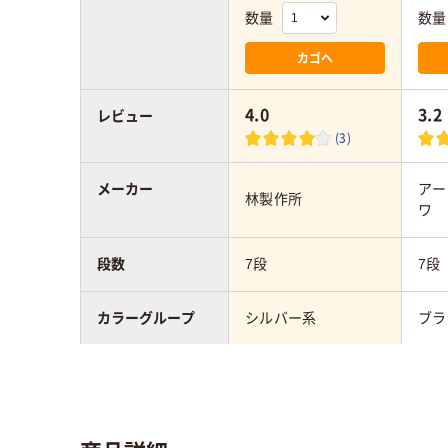
数量
数量
カゴへ
4.0
3.2
レビュー
(3)
メーカー
アー
林製作所
ワ
段数
7段
7段
カラーグループ
シルバー系
ブラ
幅：mm
274mm
287
奥行：mm
450mm
477