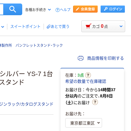
ヘルプ
各種お手続き
0
スイートポイント
あとで買う
カゴ
点
林製作所 パンフレットスタンド・ラック
商品情報を印刷する
ルバー YS-7 1台
在庫：
3点
グスタンド
希望の数量で在庫確認
お届け日：今から
14時間37
分以内
のご注文で、
8月8日
（土）
にお届け
ジンラック/カタログスタンド
お届け先：