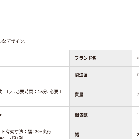
9mm
1530mm
1419mm
3.1kg
5kg
ルなデザイン。
ブランド名
製造国
：1人、必要時間：15分、必要工
質量
g
梱包数
ット有効寸法：幅220×奥行
幅
A4 7段1列