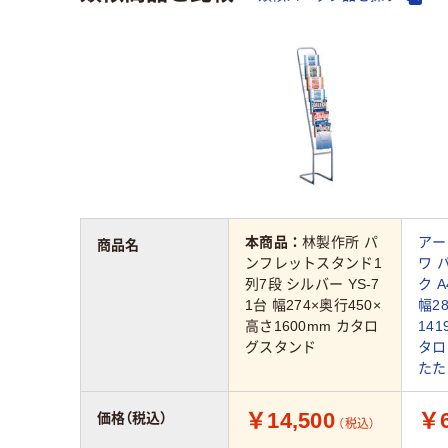
本商品：
林製作所 パ
アー
商品名
ンフレットスタンド1
ワ 
列7段 シルバー YS-7
ク 
1台 幅274×奥行450×
幅2
高さ1600mm カタロ
141
グスタンド
タロ
たた
￥14,500
￥6
価格（税込）
（税込）