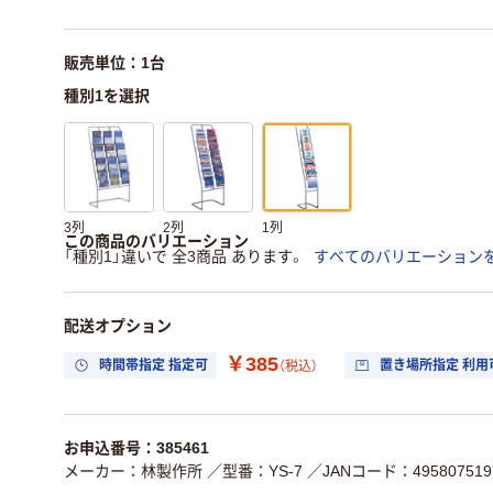
販売単位：1台
種別1を選択
3列
2列
1列
この商品のバリエーション
「種別1」違いで 全3商品 あります。
すべてのバリエーション
配送オプション
￥385
時間帯指定 指定可
置き場所指定 利用
（税込）
お申込番号：385461
メーカー：林製作所
／型番：YS-7
／JANコード：495807519