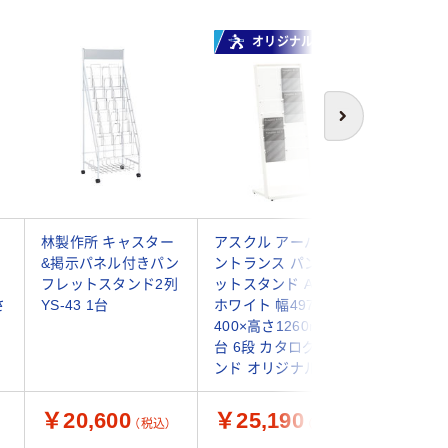
オリジナル
次へ
林製作所 キャスター
アスクル アーバンエ
テラモト
ッ
&掲示パネル付きパン
ントランス パンフレ
レットス
フレットスタンド2列
ットスタンド A42列
段) ホワ
さ
YS-43 1台
ホワイト 幅497×奥行
OT9801
400×高さ1260mm 1
り
台 6段 カタログスタ
ンド オリジナル
￥20,600
￥25,190
￥20,
（税込）
（税込）