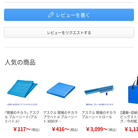
レビューを書く
レビューをリクエストする
人気の商品
「現場のチカラ」 アスク
アスクル 現場のチカラ
アスクル 現場のチカラ
【運搬・収納
ル ブルーシート（アル
プラハトメ ブルーシー
ブルーシートロール
ビッグスト
ミハトメ）
ト 3000タ…
グ／今村紙
￥117～
￥416～
￥3,099～
￥1,1
（税込）
（税込）
（税込）