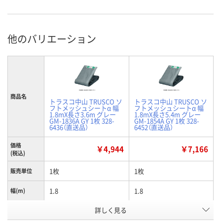
他のバリエーション
商品名
トラスコ中山 TRUSCO ソ
トラスコ中山 TRUSCO ソ
フトメッシュシートα 幅
フトメッシュシートα 幅
1.8mX長さ3.6m グレー
1.8mX長さ5.4m グレー
GM-1836A GY 1枚 328-
GM-1854A GY 1枚 328-
6436（直送品）
6452（直送品）
価格
￥4,944
￥7,166
(税込)
1枚
1枚
販売単位
1.8
1.8
幅(m)
詳しく見る
幅1.8m×長さ3.6m
幅1.8m×長さ5.4m
寸法