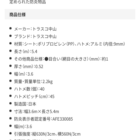
定められた防炎物品
商品仕様
メーカー：トラスコ中山
ブランド：トラスコ中山
材質：シート:ポリプロピレン（PP）、ハトメ:アルミ（内径:9mm）
長さ（m）：5.4
その他商品仕様：●目合い（網目の大きさ）（mm）：約1
厚さ（mm）：0.52
幅（m）：3.6
質量・質量単位：2.2kg
ハトメ数（個）：40
ハトメピッチ（cm）：45
製造国：日本
寸法：幅3.6m×長さ5.4m
防炎表示者認定番号：AFE330085
幅(m)：3.6
引張強度：縦630N/3cm、横560N/3cm