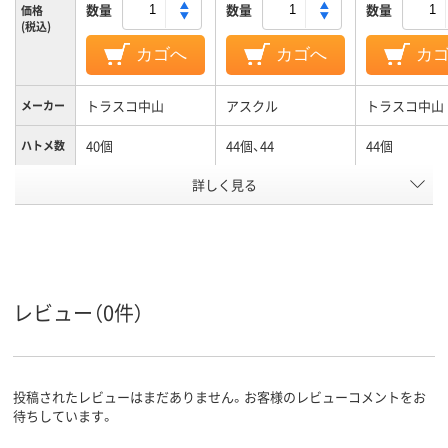
数量
数量
数量
価格
(税込)
カゴへ
カゴへ
カ
トラスコ中山
アスクル
トラスコ中山
メーカー
40個
44個、44
44個
ハトメ数
カラーグ
詳しく見る
グレー系
ブルー系
ループ
アスクル
商品環境
20
スコア
レビュー（0件）
投稿されたレビューはまだありません。お客様のレビューコメントをお
待ちしています。