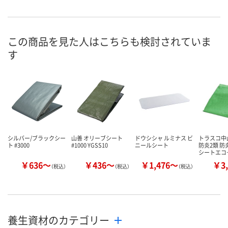
4413386
4413152
お申込番号
あり
あり
在庫
この商品を見た人はこちらも検討されていま
8月12日（水）
8月12日（水）
お届け日
す
数量
数量
カゴへ
カゴへ
シルバー/ブラックシー
山善 オリーブシート
ドウシシャ ルミナス ビ
トラスコ中山
ト #3000
#1000 YGSS10
ニールシート
防炎2類 
シートエコ
￥636～
￥436～
￥1,476～
￥3,
（税込）
（税込）
（税込）
養生資材のカテゴリー