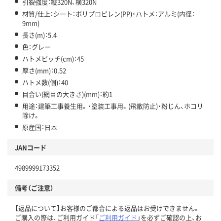
引裂強度：縦320N、横320N
材質/仕上：シート：ポリプロピレン(PP)・ハトメ：アルミ(内径：
9mm)
長さ(m)：5.4
色：グレー
ハトメピッチ(cm)：45
厚さ(mm)：0.52
ハトメ数(個)：40
目合い(網目の大きさ)(mm)：約1
用途：建築工事養生用。・塗装工事用。(飛散防止)・粉じん、ホコリ
除け。
原産国：日本
JANコード
4989999173352
備考（ご注意）
【返品について】お客様のご都合による返品はお受けできません。
ご購入の際は、ご利用ガイド「
ご利用ガイド
」を必ずご確認の上、お