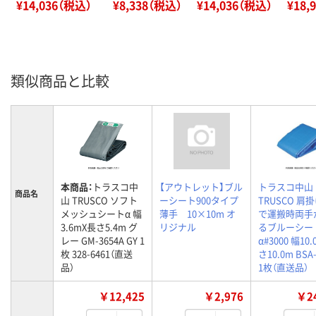
¥14,036（税込）
¥8,338（税込）
¥14,036（税込）
¥18,
類似商品と比較
本商品：
トラスコ中
【アウトレット】ブル
トラスコ中山
商品名
山 TRUSCO ソフト
ーシート900タイプ
TRUSCO 肩
メッシュシートα 幅
薄手 10×10m オ
で運搬時両手
3.6mX長さ5.4m グ
リジナル
るブルーシー
レー GM-3654A GY 1
α#3000 幅10
枚 328-6461（直送
さ10.0m BSA-
品）
1枚（直送品）
￥12,425
￥2,976
￥24