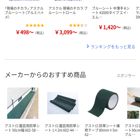
「現場のチカラ」 アスクル
アスクル 現場のチカラ ブ
ブルーシート 中薄手 Kシ
ア
ブルーシート（アルミハト
ルーシートロール
ート #2000タイプ エイ･
ラ
メ）
エム…
3
￥1,420～
（税込）
￥498～
￥3,099～
（税込）
（税込）
ランキングをもっと見る
メーカーからのおすすめ商品
スポンサー
アストロ 園芸用防草シ
アストロ 園芸用防草シ
アストロ 防草シート補
アストロ
ート 50cm幅 602-58…
ート 1×2m 602-44 …
修テープ 80mm×5m
ート50c
62…
ブル …