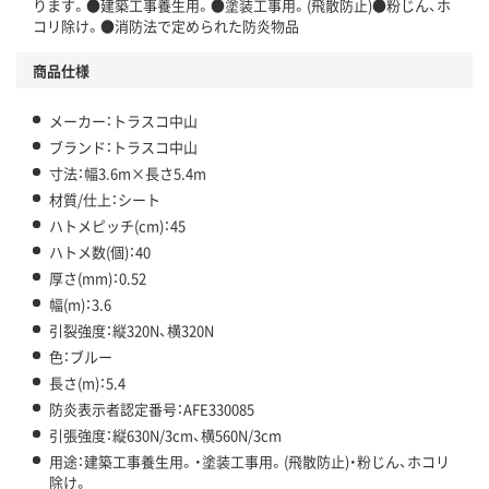
ります。●建築工事養生用。●塗装工事用。(飛散防止)●粉じん、ホ
コリ除け。●消防法で定められた防炎物品
商品仕様
メーカー：トラスコ中山
ブランド：トラスコ中山
寸法：幅3.6m×長さ5.4m
材質/仕上：シート
ハトメピッチ(cm)：45
ハトメ数(個)：40
厚さ(mm)：0.52
幅(m)：3.6
引裂強度：縦320N、横320N
色：ブルー
長さ(m)：5.4
防炎表示者認定番号：AFE330085
引張強度：縦630N/3cm、横560N/3cm
用途：建築工事養生用。・塗装工事用。(飛散防止)・粉じん、ホコリ
除け。