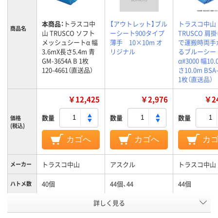
本商品：
トラスコ中
【アウトレット】ブル
トラスコ中山
商品名
山 TRUSCO ソフト
ーシート900タイプ
TRUSCO 肩
メッシュシートα 幅
薄手 10×10m オ
で運搬時両手
3.6mX長さ5.4m 青
リジナル
るブルーシー
GM-3654A B 1枚
α#3000 幅10
120-4661（直送品）
さ10.0m BSA-
1枚（直送品）
￥12,425
￥2,976
￥24
数量
数量
数量
価格
(税込)
カゴへ
カゴへ
カ
トラスコ中山
アスクル
トラスコ中山
メーカー
40個
44個、44
44個
ハトメ数
カラーグ
詳しく見る
ブルー系
ブルー系
ループ