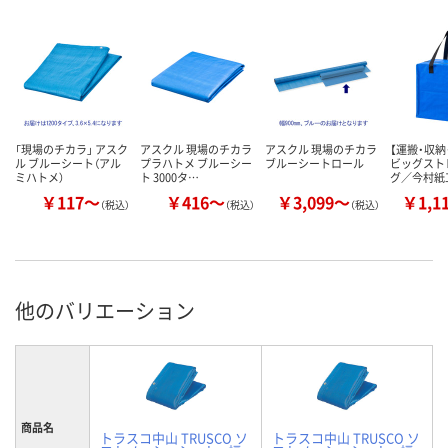
「現場のチカラ」 アスク
アスクル 現場のチカラ
アスクル 現場のチカラ
【運搬・収納
ル ブルーシート（アル
プラハトメ ブルーシー
ブルーシートロール
ビッグスト
ミハトメ）
ト 3000タ…
グ／今村紙
￥117～
￥416～
￥3,099～
￥1,1
（税込）
（税込）
（税込）
他のバリエーション
商品名
トラスコ中山 TRUSCO ソ
トラスコ中山 TRUSCO ソ