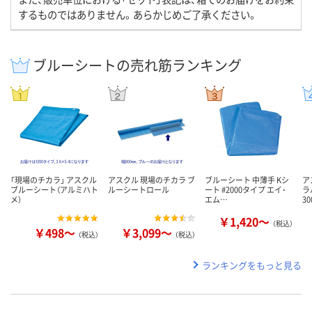
するものではありません。あらかじめご了承ください。
ブルーシートの売れ筋ランキング
「現場のチカラ」 アスクル
アスクル 現場のチカラ ブ
ブルーシート 中薄手 Kシ
ア
ブルーシート（アルミハト
ルーシートロール
ート #2000タイプ エイ･
ラ
メ）
エム…
3
￥1,420～
（税込）
￥498～
￥3,099～
（税込）
（税込）
ランキングをもっと見る