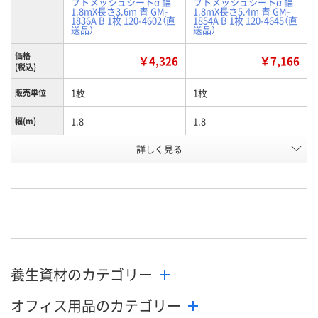
フトメッシュシートα 幅
フトメッシュシートα 幅
1.8mX長さ3.6m 青 GM-
1.8mX長さ5.4m 青 GM-
1836A B 1枚 120-4602（直
1854A B 1枚 120-4645（直
送品）
送品）
価格
￥4,326
￥7,166
(税込)
1枚
1枚
販売単位
1.8
1.8
幅(m)
詳しく見る
幅1.8m×長さ3.6m
幅1.8m×長さ5.4m
寸法
4368351
4414211
お申込番号
あり
あり
在庫
8月12日（水）
8月12日（水）
お届け日
数量
数量
養生資材のカテゴリー
オフィス用品のカテゴリー
カゴへ
カゴへ