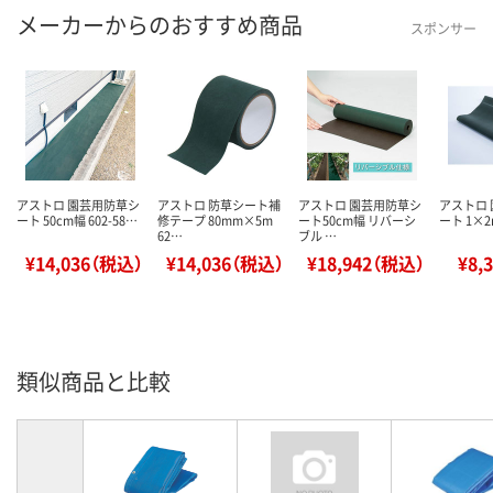
メーカーからのおすすめ商品
スポンサー
アストロ 園芸用防草シ
アストロ 防草シート補
アストロ 園芸用防草シ
アストロ
ート 50cm幅 602-58…
修テープ 80mm×5m
ート50cm幅 リバーシ
ート 1×2m
62…
ブル …
¥14,036（税込）
¥14,036（税込）
¥18,942（税込）
¥8,
類似商品と比較