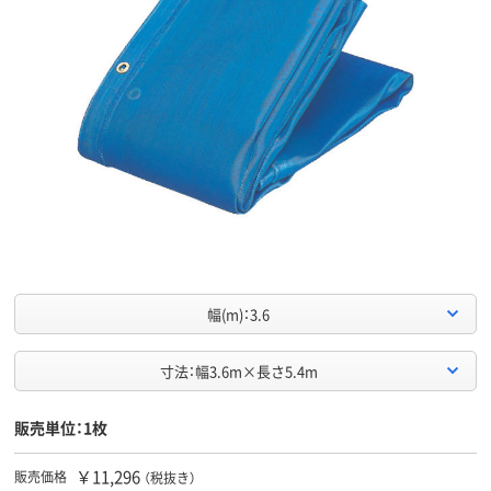
幅(m)：3.6
寸法：幅3.6m×長さ5.4m
販売単位：1枚
￥11,296
販売価格
（税抜き）