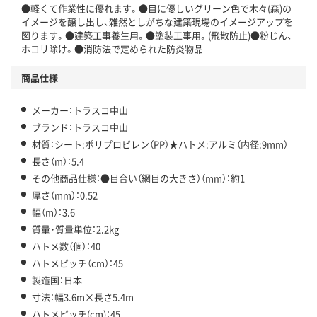
●軽くて作業性に優れます。●目に優しいグリーン色で木々(森)の
イメージを醸し出し、雑然としがちな建築現場のイメージアップを
図ります。●建築工事養生用。●塗装工事用。(飛散防止)●粉じん、
ホコリ除け。●消防法で定められた防炎物品
商品仕様
メーカー：トラスコ中山
ブランド：トラスコ中山
材質：シート:ポリプロピレン（PP）★ハトメ:アルミ（内径:9mm）
長さ（m）：5.4
その他商品仕様：●目合い（網目の大きさ）（mm）：約1
厚さ（mm）：0.52
幅（m）：3.6
質量・質量単位：2.2kg
ハトメ数（個）：40
ハトメピッチ（cm）：45
製造国：日本
寸法：幅3.6m×長さ5.4m
ハトメピッチ(cm)：45