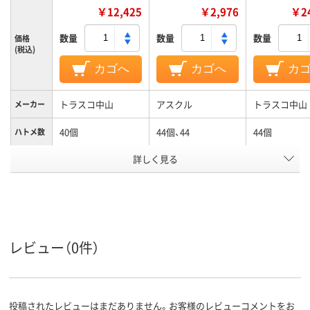
￥12,425
￥2,976
￥24
数量
数量
数量
価格
(税込)
カゴへ
カゴへ
カ
トラスコ中山
アスクル
トラスコ中山
メーカー
40個
44個、44
44個
ハトメ数
カラーグ
詳しく見る
グリーン系
ブルー系
ループ
アスクル
商品環境
20
スコア
レビュー（0件）
投稿されたレビューはまだありません。お客様のレビューコメントをお