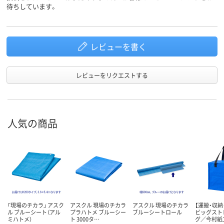
待ちしています。
レビューを書く
レビューをリクエストする
人気の商品
「現場のチカラ」 アスク
アスクル 現場のチカラ
アスクル 現場のチカラ
【運搬・収納
ル ブルーシート（アル
プラハトメ ブルーシー
ブルーシートロール
ビッグスト
ミハトメ）
ト 3000タ…
グ／今村紙