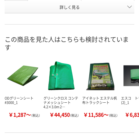
詳しく見る
幅1.8m×長さ3.6m
幅1.8m×長さ5.4m
寸法
4413706
4414113
お申込番号
あり
あり
在庫
この商品を見た人はこちらも検討されていま
8月12日（水）
8月12日（水）
お届け日
す
数量
数量
カゴへ
カゴへ
ODグリーンシート
グリーンクロス コンテ
アイネット エステル帆
エスコ ト
#3000_1
ナメッシュシート
布トラックシート
(2)_1
4.2×3.0m 2…
￥1,287～
￥44,450
￥11,586～
￥6,8
（税込）
（税込）
（税込）