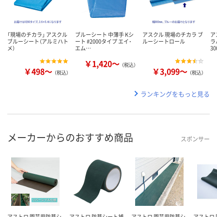
「現場のチカラ」 アスクル
ブルーシート 中薄手 Kシ
アスクル 現場のチカラ ブ
ア
ブルーシート（アルミハト
ート #2000タイプ エイ･
ルーシートロール
ラ
メ）
エム…
3
￥1,420～
（税込）
￥498～
￥3,099～
（税込）
（税込）
ランキングをもっと見る
メーカーからのおすすめ商品
スポンサー
アストロ 園芸用防草シ
アストロ 防草シート補
アストロ 園芸用防草シ
アストロ