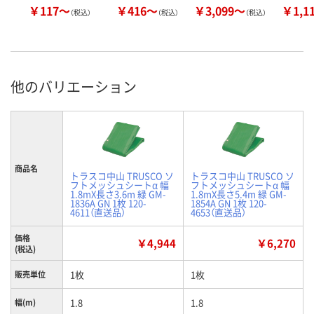
￥117～
￥416～
￥3,099～
￥1,1
（税込）
（税込）
（税込）
他のバリエーション
商品名
トラスコ中山 TRUSCO ソ
トラスコ中山 TRUSCO ソ
フトメッシュシートα 幅
フトメッシュシートα 幅
1.8mX長さ3.6m 緑 GM-
1.8mX長さ5.4m 緑 GM-
1836A GN 1枚 120-
1854A GN 1枚 120-
4611（直送品）
4653（直送品）
価格
￥4,944
￥6,270
(税込)
1枚
1枚
販売単位
1.8
1.8
幅(m)