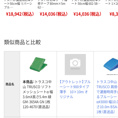
ート50cm幅 リバーシ
修テープ 80mm×5m
ート 50cm幅 602-58…
ート 1×2m
ブル …
62…
¥18,942（税込）
¥14,036（税込）
¥14,036（税込）
¥8,
類似商品と比較
本商品：
トラスコ中
【アウトレット】ブル
トラスコ中山
商品名
山 TRUSCO ソフト
ーシート900タイプ
TRUSCO 肩
メッシュシートα 幅
薄手 10×10m オ
で運搬時両手
3.6mX長さ5.4m 緑
リジナル
るブルーシー
GM-3654A GN 1枚
α#3000 幅10
120-4670（直送品）
さ10.0m BSA-
1枚（直送品）