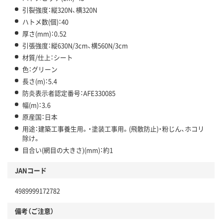
引裂強度：縦320N、横320N
ハトメ数(個)：40
厚さ(mm)：0.52
引張強度：縦630N/3cm、横560N/3cm
材質/仕上：シート
色：グリーン
長さ(m)：5.4
防炎表示者認定番号：AFE330085
幅(m)：3.6
原産国：日本
用途：建築工事養生用。・塗装工事用。(飛散防止)・粉じん、ホコリ
除け。
目合い(網目の大きさ)(mm)：約1
JANコード
4989999172782
備考（ご注意）