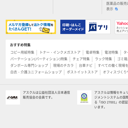
医薬品の販売
表示
おすすめ特集
コピー用紙特集
トナー・インクメガストア
電卓特集
電池特集
タ
パーテーション(パーティション)特集
チェア特集
ラック特集
ゴミ箱
ダンボール専門ショップ
現場のチカラ
台車ナビ
すべての働く現場
白衣・介護ユニフォームショップ
ポストイットストア
オフィスづくり
アスクルは公益社団法人日本通信
アスクルは情報セキュ
販売協会の会員です。
ジメントシステムの国
る「ISO 27001」の
います。