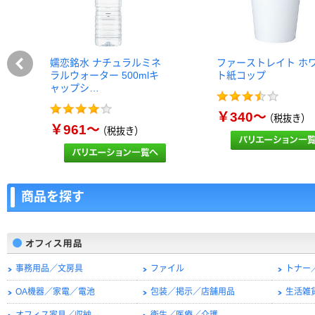
嬬恋銘水 ナチュラルミネ
ファーストレイト ホ
ラルウォーター 500mlキ
ト紙コップ
ャップシ…
￥340～
（税抜き）
￥961～
（税抜き）
商品を探す
事務用品／文房具
ファイル
トナー
OA機器／家電／電池
包装／掲示／店舗用品
生活雑