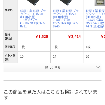
商品名
萩原工業 萩原 ブラ
萩原工業 萩原 ブラ
萩原工業 萩原
ックシート #2500
ックシート #2500
ックシート #2
(HC用小畳)
(HC用小畳)
(HC用小畳)
1.8m×2.7m
2.7m×3.6m
3.6m×5.4m
OS1827B 1枚 377-
OS2736B 1枚 377-
OS3654B 1枚 
8711
8746
4471（直送品）
価格
￥1,520
￥2,414
￥3
(税込)
1枚
1枚
1枚
販売単位
ハトメ数
10
14
20
(個)
お申込番
詳しく見る
7408497
7412220
NP27762
号
3点
2点
あり
在庫
8月11日（火）
8月11日（火）
8月12日（水）
お届け日
この商品を見た人はこちらも検討されていま
す
数量
数量
数量