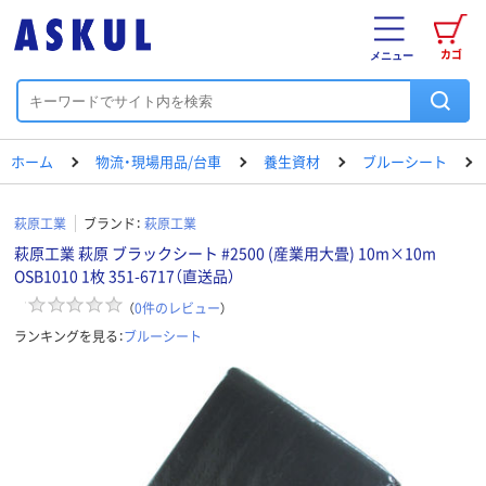
カゴ
メニュー
ホーム
物流・現場用品/台車
養生資材
ブルーシート
萩原工業
ブランド：
萩原工業
萩原工業 萩原 ブラックシート #2500 (産業用大畳) 10m×10m
OSB1010 1枚 351-6717（直送品）
（
0
件のレビュー
）
ランキングを見る：
ブルーシート