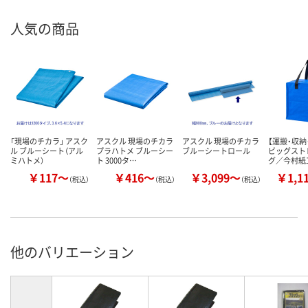
人気の商品
「現場のチカラ」 アスク
アスクル 現場のチカラ
アスクル 現場のチカラ
【運搬・収納
ル ブルーシート（アル
プラハトメ ブルーシー
ブルーシートロール
ビッグスト
ミハトメ）
ト 3000タ…
グ／今村紙
￥117～
￥416～
￥3,099～
￥1,1
（税込）
（税込）
（税込）
他のバリエーション