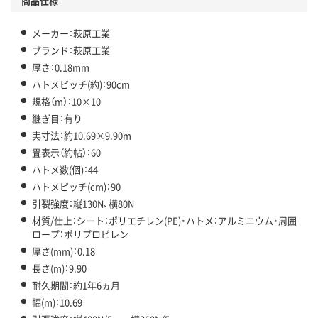
商品仕様
メーカー：萩原工業
ブランド：萩原工業
厚さ：0.18mm
ハトメピッチ(約)：90cm
規格（m）：10×10
継ぎ目：有り
実寸法：約10.69×9.90m
畳表示（約帖）：60
ハトメ数(個)：44
ハトメピッチ(cm)：90
引裂強度：縦130N、横80N
材質/仕上：シート：ポリエチレン(PE)・ハトメ：アルミニウム・周囲
ロープ：ポリプロピレン
厚さ(mm)：0.18
長さ(m)：9.90
耐久期間：約1年6ヵ月
幅(m)：10.69