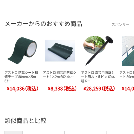
メーカーからのおすすめ商品
スポンサー
アストロ 防草シート補
アストロ 園芸用防草シ
アストロ 園芸用防草シ
アストロ
修テープ 80mm×5m
ート 1×2m 602-44 …
ート用おさえピン 60本
ート 50cm
62…
組 6…
¥14,036（税込）
¥8,338（税込）
¥28,259（税込）
¥14,
類似商品と比較