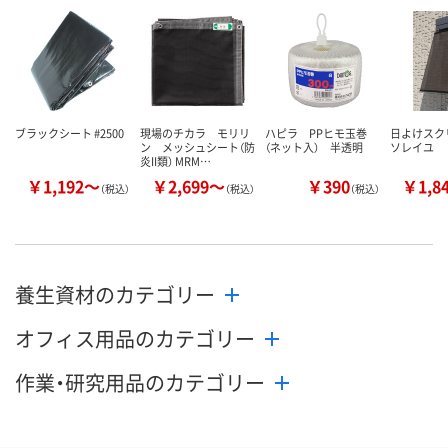
カゴへ
カゴへ
カ
ブラックシート #2500
現場のチカラ モリリ
ハピラ PPヒモ玉巻
日よけスク
ン メッシュシート（防
（ネット入） 半透明
ソレイユ
炎II類） MRM…
￥1,192～
￥2,699～
￥390
￥1,8
（税込）
（税込）
（税込）
養生資材のカテゴリー
オフィス用品のカテゴリー
作業・研究用品のカテゴリー