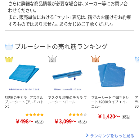
さらに詳細な商品情報が必要な場合は、メーカー等にお問い合
わせください。
また、販売単位における「セット」表記は、箱でのお届けをお約束
するものではありません。あらかじめご了承ください。
ブルーシートの売れ筋ランキング
「現場のチカラ」 アスクル
アスクル 現場のチカラ ブ
ブルーシート 中薄手 Kシ
ア
ブルーシート（アルミハト
ルーシートロール
ート #2000タイプ エイ･
ラ
メ）
エム…
3
￥1,420～
（税込）
￥498～
￥3,099～
（税込）
（税込）
ランキングをもっと見る