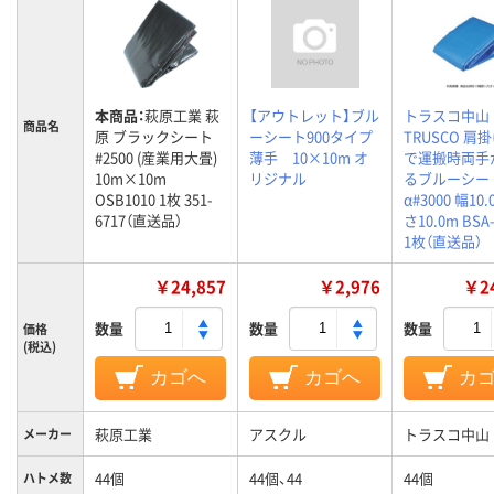
本商品：
萩原工業 萩
【アウトレット】ブル
トラスコ中山
商品名
原 ブラックシート
ーシート900タイプ
TRUSCO 肩
#2500 (産業用大畳)
薄手 10×10m オ
で運搬時両手
10m×10m
リジナル
るブルーシー
OSB1010 1枚 351-
α#3000 幅10
6717（直送品）
さ10.0m BSA-
1枚（直送品）
￥24,857
￥2,976
￥24
数量
数量
数量
価格
(税込)
カゴへ
カゴへ
カ
萩原工業
アスクル
トラスコ中山
メーカー
44個
44個、44
44個
ハトメ数