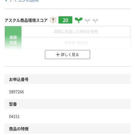
20
アスクル商品環境スコア
環境に配慮した材料を使用
容器
包装
省資源・無包装
分別・リサイクルしやすい設計
詳しく見る
環境に配慮した材料を使用
商品
お申込番号
本体
省資源・省エネ・節水
5897266
分別・リサイクルしやすい設計
型番
独自の回収スキームがある
仕組
04151
アスクルで資源循環している
商品の特徴
温室効果ガスなどの削減