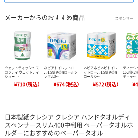
メーカーからのおすすめ商品
スポンサー
ウェットティッシュ ス
ネピアトイレットロー
ネピアネピネピトイレ
ティッシ
コッティ ウェットティ
ル1.5倍巻き8ロールシ
ットロール1.5倍巻き8
150組（
シュー …
ングル8…
ロールシ…
ティッ…
¥710（税込）
¥674（税込）
¥572（税込）
¥
日本製紙クレシア クレシア ハンドタオルディ
スペンサースリム400中判用 ペーパータオルホ
ルダーにおすすめのペーパータオル