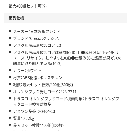
最大400組セット可能。
この商品の環境配慮ポイントです。下記商品詳細「
アスクル商品環境スコア詳細／加点項目
」で確認できます。
商品仕様
メーカー：日本製紙クレシア
ブランド：Crecia（クレシア）
アスクル商品環境スコア：20
アスクル商品環境スコア詳細/加点項目：●容器包装11:分別・リ
ユース・リサイクルしやすい(10点)●仕組み30-1:温室効果ガスの
削減に取り組んでいる(10点)
カラー：ホワイト
材質：ABS樹脂、ポリスチレン
組数：最大セット枚数/400組(800枚)
オレンジブック発注コード：423-3344
トラスコ オレンジブックコード検索対象：トラスコ オレンジブ
ックコード検索対象品
アズワン品番：0-2404-13
質量：0.72kg
最大セット枚数：400組(800枚)