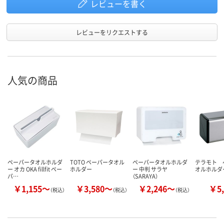
レビューを書く
レビューをリクエストする
人気の商品
ペーパータオルホルダ
TOTO ペーパータオル
ペーパータオルホルダ
テラモト 
ー オカ OKA fillfit ペー
ホルダー
ー 中判 サラヤ
オルホルダ
パ…
（SARAYA）
￥1,155～
￥3,580～
￥2,246～
￥5,
（税込）
（税込）
（税込）