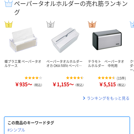
ペーパータオルホルダーの売れ筋ランキン
グ
蝶プラ工業 ペーパータオ
ペーパータオルホルダー
テラモト ペーパータオ
ク
ルケース
オカ OKA fillfit ペーパ…
ルホルダー 中判用
ダ
ー
(
15件
)
￥935～
￥1,155～
￥5,515
（税込）
（税込）
（税込）
ランキングをもっと見る
この商品のキーワードタグ
#シンプル