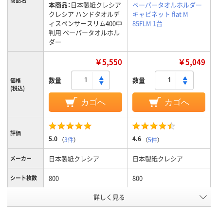
商品名
本商品：
日本製紙クレシア
ペーパータオルホルダー
クレシア ハンドタオルデ
キャビネット flat M
ィスペンサースリム400中
85FLM 1台
判用 ペーパータオルホル
ダー
￥5,550
￥5,049
数量
数量
価格
(税込)
カゴへ
カゴへ
評価
5.0
4.6
（
3件
）
（
5件
）
日本製紙クレシア
日本製紙クレシア
メーカー
800
800
シート枚数
詳しく見る
0.72kg
質量
アスクル商