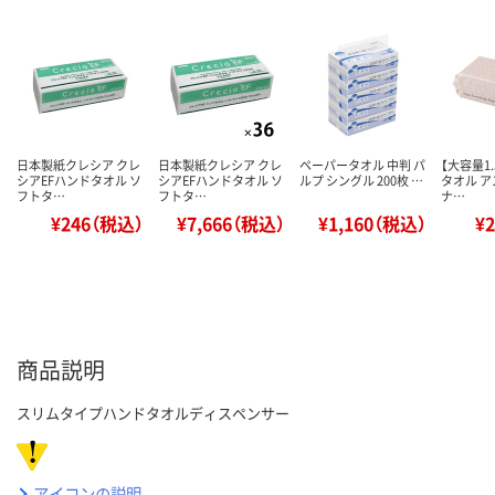
日本製紙クレシア クレ
日本製紙クレシア クレ
ペーパータオル 中判 パ
【大容量1
シアEFハンドタオル ソ
シアEFハンドタオル ソ
ルプ シングル 200枚 …
タオル ア
フトタ…
フトタ…
ナ…
¥246（税込）
¥7,666（税込）
¥1,160（税込）
¥
商品説明
スリムタイプハンドタオルディスペンサー
アイコンの説明