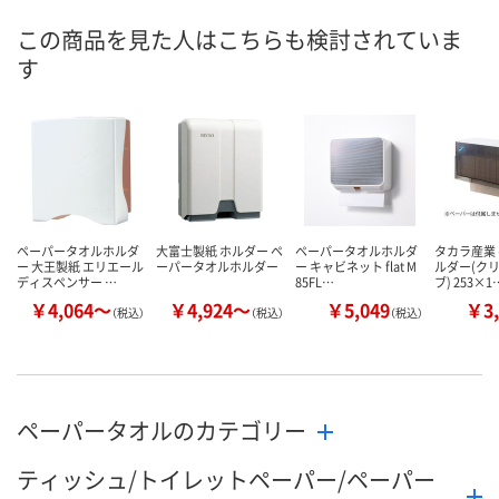
この商品を見た人はこちらも検討されていま
す
ペーパータオルホルダ
大富士製紙 ホルダー ペ
ペーパータオルホルダ
タカラ産業
ー 大王製紙 エリエール
ーパータオルホルダー
ー キャビネット flat M
ルダー(ク
ディスペンサー …
85FL…
ブ) 253×1
￥4,064～
￥4,924～
￥5,049
￥3,
（税込）
（税込）
（税込）
ペーパータオルのカテゴリー
ティッシュ/トイレットペーパー/ペーパー