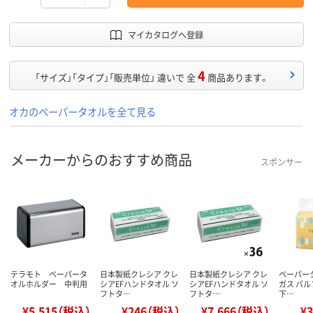
マイカタログへ登録
4
「サイズ」「タイプ」「販売単位」 違いで 全
商品あります。
オカのペーパータオルを全て見る
メーカーからのおすすめ商品
スポンサー
テラモト ペーパータ
日本製紙クレシア クレ
日本製紙クレシア クレ
ペーパータ
オルホルダー 中判用
シアEFハンドタオル ソ
シアEFハンドタオル ソ
ガス パルプ
フトタ…
フトタ…
下…
¥5,515（税込）
¥246（税込）
¥7,666（税込）
¥