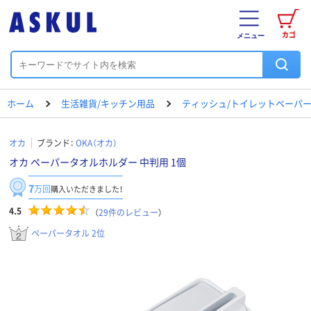
カゴ
メニュー
ホーム
生活雑貨/キッチン用品
ティッシュ/トイレットペーパー
オカ
ブランド：
OKA（オカ）
オカ ペーパータオルホルダー 中判用 1個
7
万回
購入いただきました！
4.5
（
29
件のレビュー
）
ペーパータオル 2位