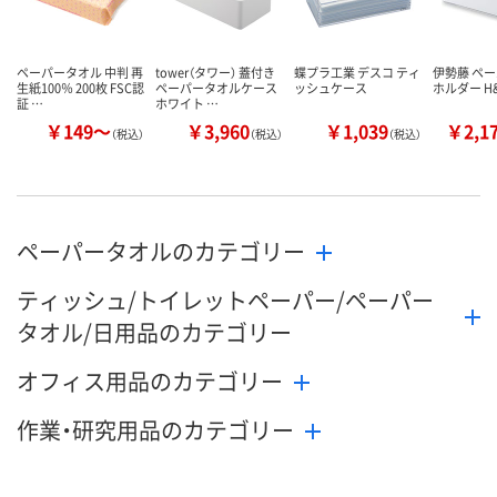
ペーパータオル 中判 再
tower（タワー） 蓋付き
蝶プラ工業 デスコ ティ
伊勢藤 ペ
生紙100％ 200枚 FSC認
ペーパータオルケース
ッシュケース
ホルダー H&D
証 …
ホワイト …
￥149～
￥3,960
￥1,039
￥2,1
（税込）
（税込）
（税込）
ペーパータオルのカテゴリー
ティッシュ/トイレットペーパー/ペーパー
タオル/日用品のカテゴリー
オフィス用品のカテゴリー
作業・研究用品のカテゴリー