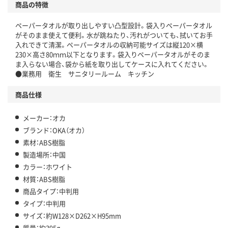
商品の特徴
ペーパータオルが取り出しやすい凸型設計。袋入りペーパータオル
がそのまま使えて便利。水が跳ねたり、汚れがついても、拭いてお手
入れできて清潔。ペーパータオルの収納可能サイズは縦120×横
230×高さ80ｍｍ以下となります。袋入りペーパータオルがそのま
ま入らない場合、袋から紙を取り出してケースに入れてください。
●業務用 衛生 サニタリールーム キッチン
商品仕様
メーカー：オカ
ブランド：OKA（オカ）
素材：ABS樹脂
製造場所：中国
カラー：ホワイト
材質：ABS樹脂
商品タイプ：中判用
タイプ：中判用
サイズ：約W128×D262×H95mm
質量：約395g