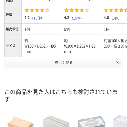
(税込)
評価
4.2
4.2
4.6
（
15件
）
（
15件
）
（
3件
）
1個
5個
1個
販売単位
約
約
約幅100×奥
W100×D262×H95
W100×D262×H95
200×高さ87
サイズ
mm
mm
詳しく見る
小判用
小判用
小々判用
タイプ
お申込番
P667098
HE61964
U072769
号
あり
あり
あり
在庫
この商品を見た人はこちらも検討されていま
す
8月8日（土）
8月8日（土）
8月8日（土）
お届け日
数量
数量
数量
カゴへ
カゴへ
カ