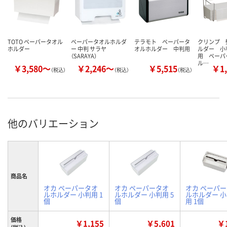
TOTO ペーパータオル
ペーパータオルホルダ
テラモト ペーパータ
クリンプ 
ホルダー
ー 中判 サラヤ
オルホルダー 中判用
ルダー 小
（SARAYA）
用 ペーパ
ル…
￥3,580～
￥2,246～
￥5,515
￥1,
（税込）
（税込）
（税込）
他のバリエーション
商品名
オカ ペーパータオ
オカ ペーパータオ
オカ ペーパ
ルホルダー 小判用 1
ルホルダー 小判用 5
ルホルダー 
個
個
用 1個
価格
￥1,155
￥5,601
￥1