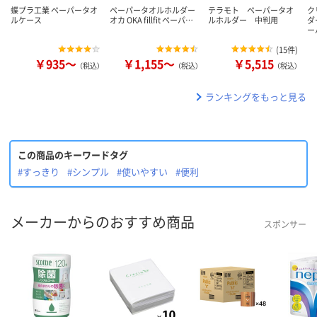
蝶プラ工業 ペーパータオ
ペーパータオルホルダー
テラモト ペーパータオ
ク
ルケース
オカ OKA fillfit ペーパ…
ルホルダー 中判用
ダ
ー
(
15件
)
￥935～
￥1,155～
￥5,515
（税込）
（税込）
（税込）
ランキングをもっと見る
この商品のキーワードタグ
#すっきり
#シンプル
#使いやすい
#便利
メーカーからのおすすめ商品
スポンサー