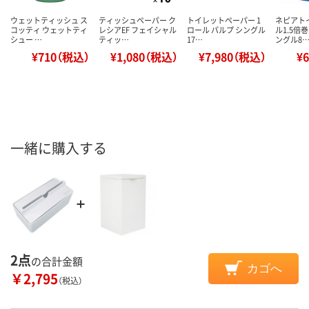
ウェットティッシュ ス
ティッシュペーパー ク
トイレットペーパー 1
ネピアト
コッティ ウェットティ
レシアEF フェイシャル
ロール パルプ シングル
ル1.5倍
シュー …
ティッ…
17…
ングル8
¥710（税込）
¥1,080（税込）
¥7,980（税込）
¥
一緒に購入する
2点
の合計金額
カゴへ
￥2,795
（税込）