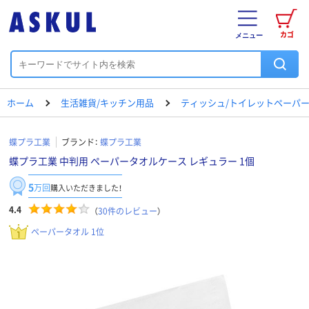
カゴ
メニュー
ホーム
生活雑貨/キッチン用品
ティッシュ/トイレットペーパー
蝶プラ工業
ブランド：
蝶プラ工業
蝶プラ工業 中判用 ペーパータオルケース レギュラー 1個
5
万回
購入いただきました！
4.4
（
30
件のレビュー
）
ペーパータオル 1位