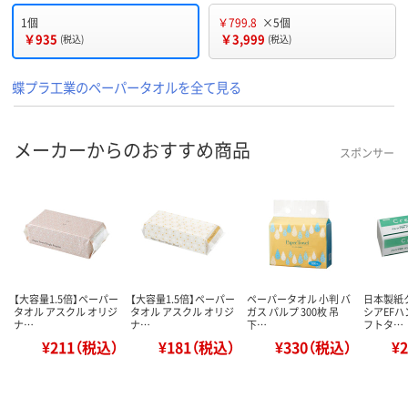
1個
￥799.8
×5個
￥935
￥3,999
(税込)
(税込)
蝶プラ工業のペーパータオルを全て見る
メーカーからのおすすめ商品
スポンサー
【大容量1.5倍】ペーパー
【大容量1.5倍】ペーパー
ペーパータオル 小判 バ
日本製紙
タオル アスクル オリジ
タオル アスクル オリジ
ガス パルプ 300枚 吊
シアEFハ
ナ…
ナ…
下…
フトタ…
¥211（税込）
¥181（税込）
¥330（税込）
¥