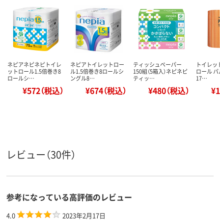
ネピアネピネピトイレ
ネピアトイレットロー
ティッシュペーパー
トイレット
ットロール1.5倍巻き8
ル1.5倍巻き8ロールシ
150組（5箱入）ネピネピ
ロール パ
ロールシ…
ングル8…
ティッ…
17…
¥572（税込）
¥674（税込）
¥480（税込）
¥
レビュー（30件）
参考になっている高評価のレビュー
4.0
2023年2月17日