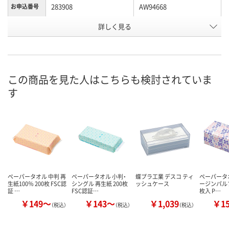
283908
AW94668
お申込番号
詳しく見る
あり
あり
在庫
8月10日（月）
8月10日（月）
お届け日
数量
数量
この商品を見た人はこちらも検討されていま
す
カゴへ
カゴへ
ペーパータオル 中判 再
ペーパータオル 小判・
蝶プラ工業 デスコ ティ
ペーパータオ
生紙100％ 200枚 FSC認
シングル 再生紙 200枚
ッシュケース
ージンパルプ1
証 …
FSC認証…
枚入 P…
￥149～
￥143～
￥1,039
￥1
（税込）
（税込）
（税込）