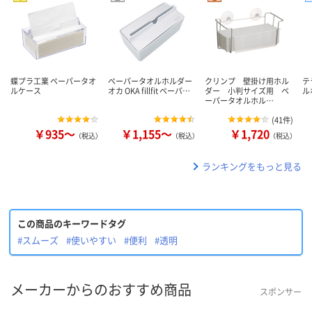
蝶プラ工業 ペーパータオ
ペーパータオルホルダー
クリンプ 壁掛け用ホル
テ
ルケース
オカ OKA fillfit ペーパ…
ダー 小判サイズ用 ペ
ル
ーパータオルホル…
(
41件
)
￥935～
￥1,155～
￥1,720
（税込）
（税込）
（税込）
ランキングをもっと見る
この商品のキーワードタグ
#スムーズ
#使いやすい
#便利
#透明
メーカーからのおすすめ商品
スポンサー