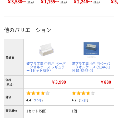
￥3,580～
￥1,155～
￥2,246～
￥5,
（税込）
（税込）
（税込）
他のバリエーション
商品名
蝶プラ工業 中判用 ペーパ
蝶プラ工業 小判用ペーパ
ータオルケース レギュラ
ータオルケース 691448 1
ー 1セット（5個）
個 61-8562-09
価格
￥3,999
￥880
(税込)
評価
4.4
4.2
（
30件
）
（
14件
）
1セット（5個）
1個
販売単位