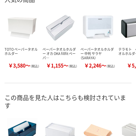
TOTO ペーパータオル
ペーパータオルホルダ
ペーパータオルホルダ
テラモト 
ホルダー
ー オカ OKA fillfit ペー
ー 中判 サラヤ
オルホルダ
パ…
（SARAYA）
￥3,580～
￥1,155～
￥2,246～
￥5,
（税込）
（税込）
（税込）
この商品を見た人はこちらも検討されていま
す