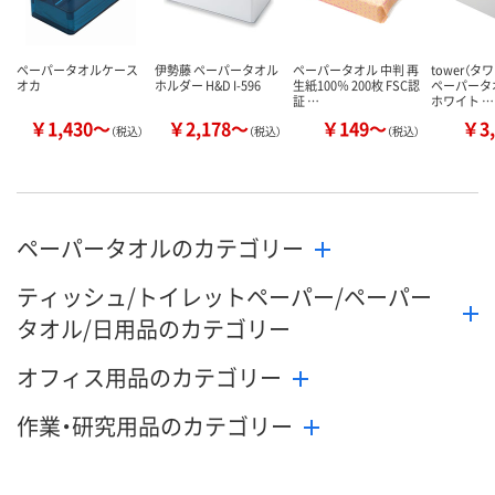
ペーパータオルケース
伊勢藤 ペーパータオル
ペーパータオル 中判 再
tower（タ
オカ
ホルダー H&D I-596
生紙100％ 200枚 FSC認
ペーパータ
証 …
ホワイト …
￥1,430～
￥2,178～
￥149～
￥3,
（税込）
（税込）
（税込）
ペーパータオルのカテゴリー
ティッシュ/トイレットペーパー/ペーパー
タオル/日用品のカテゴリー
オフィス用品のカテゴリー
作業・研究用品のカテゴリー