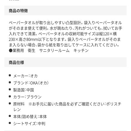
商品の特徴
ペーパータオルが取り出しやすい凸型設計。袋入りペーパータオル
がそのまま使えて便利。水が跳ねたり、汚れがついても、拭いてお手
入れできて清潔。ペーパータオルの収納可能サイズは縦120×横
230×高さ80ｍｍ以下となります。袋入りペーパータオルがそのま
ま入らない場合、袋から紙を取り出してケースに入れてください。
●業務用 衛生 サニタリールーム キッチン
商品仕様
メーカー：オカ
ブランド：OKA（オカ）
製造国：中国
カラー：ブラウン
原材料 ※お手元に届いた商品を必ずご確認ください：ポリスチ
レン
本体/詰め替え：本体
シートサイズ：中判