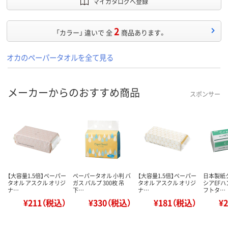
マイカタログへ登録
2
「カラー」 違いで 全
商品あります。
オカのペーパータオルを全て見る
メーカーからのおすすめ商品
スポンサー
【大容量1.5倍】ペーパー
ペーパータオル 小判 バ
【大容量1.5倍】ペーパー
日本製紙
タオル アスクル オリジ
ガス パルプ 300枚 吊
タオル アスクル オリジ
シアEFハ
ナ…
下…
ナ…
フトタ…
¥211（税込）
¥330（税込）
¥181（税込）
¥