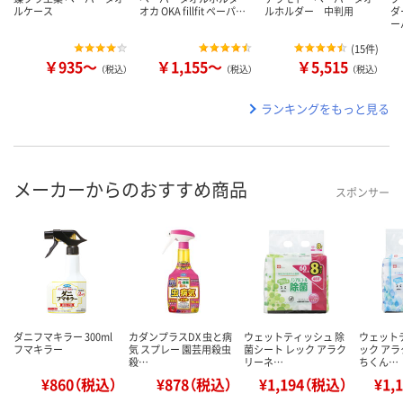
ルケース
オカ OKA fillfit ペーパ…
ルホルダー 中判用
ダ
ー
(
15件
)
￥935～
￥1,155～
￥5,515
（税込）
（税込）
（税込）
ランキングをもっと見る
メーカーからのおすすめ商品
スポンサー
ダニフマキラー 300ml
カダンプラスDX 虫と病
ウェットティッシュ 除
ウェット
フマキラー
気 スプレー 園芸用殺虫
菌シート レック アラク
ック アラ
殺…
リーネ…
ちくん…
¥860（税込）
¥878（税込）
¥1,194（税込）
¥1,