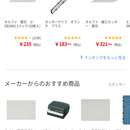
オルファ 替刃 小
カッターナイフ オラン
オルファ 細工カッタ
エ
SB10KS 1パック（10枚入）
テ プラス
ー 替刃
3
(
37件
)
￥235
￥183～
￥321～
（税込）
（税込）
（税込）
ランキングをもっと見る
メーカーからのおすすめ商品
スポンサー