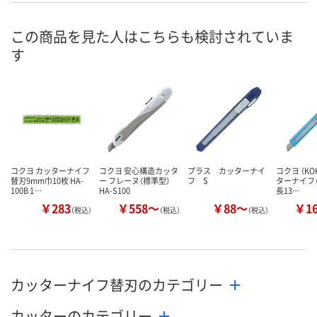
この商品を見た人はこちらも検討されていま
す
コクヨ カッターナイフ
コクヨ 安心構造カッタ
プラス カッターナイ
コクヨ （KO
替刃9mm巾10枚 HA-
ー フレーヌ（標準型）
フ S
ターナイフ（
100B 1…
HA-S100
長13…
￥283
￥558～
￥88～
￥1
（税込）
（税込）
（税込）
カッターナイフ替刃のカテゴリー
カッターのカテゴリー