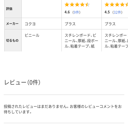
評価
4.6
4.5
（
9件
）
（
32件
）
コクヨ
プラス
プラス
メーカー
ビニール
スチレンボード、ビ
スチレンボー
ニール、厚紙、段ボー
ニール、厚紙
切るもの
ル、粘着テープ、紙
ル、粘着テープ
レビュー（0件）
投稿されたレビューはまだありません。お客様のレビューコメントをお
待ちしています。