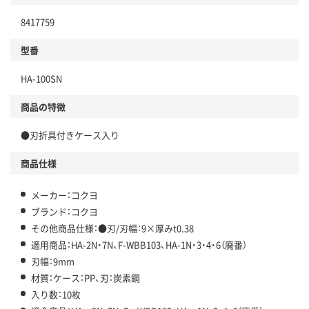
8417759
型番
HA-100SN
商品の特徴
●刃折具付きケース入り
商品仕様
メーカー：コクヨ
ブランド：コクヨ
その他商品仕様：●刃/刃幅：9×厚みt0.38
適用商品：HA-2N・7N、F-WBB103、HA-1N・3・4・6（廃番）
刃幅：9mm
材質：ケース：PP、刃：炭素鋼
入り数：10枚