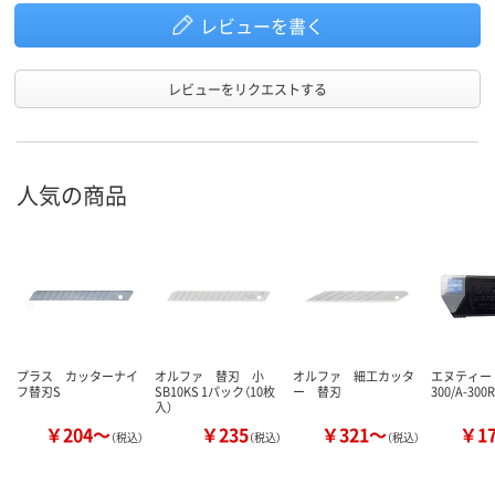
レビューを書く
レビューをリクエストする
人気の商品
プラス カッターナイ
オルファ 替刃 小
オルファ 細工カッタ
エヌティー 
フ替刃S
SB10KS 1パック（10枚
ー 替刃
300/A-30
入）
￥204～
￥235
￥321～
￥1
（税込）
（税込）
（税込）