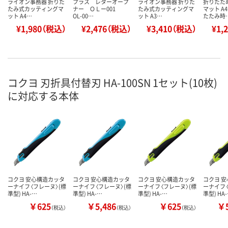
ライオン事務器 折りた
プラス レターオープ
ライオン事務器 折りた
折りたた
たみ式カッティングマ
ナー ＯＬー001
たみ式カッティングマ
マット A
ット A4…
OL-00…
ット A3…
たたみ時
¥1,980（税込）
¥2,476（税込）
¥3,410（税込）
¥1,
コクヨ 刃折具付替刃 HA-100SN 1セット(10枚)
に対応する本体
コクヨ 安心構造カッタ
コクヨ 安心構造カッタ
コクヨ 安心構造カッタ
コクヨ 
ーナイフ〈フレーヌ〉(標
ーナイフ〈フレーヌ〉(標
ーナイフ〈フレーヌ〉(標
ーナイフ〈
準型) HA-…
準型) HA-…
準型) HA-…
準型) HA
￥625
￥5,486
￥625
￥5
（税込）
（税込）
（税込）