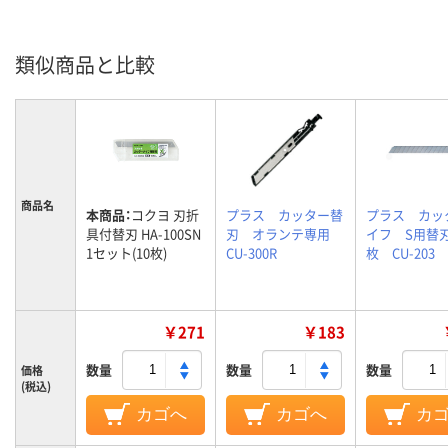
類似商品と比較
商品名
本商品：
コクヨ 刃折
プラス カッター替
プラス カッ
具付替刃 HA-100SN
刃 オランテ専用
イフ S用替刃
1セット(10枚)
CU-300R
枚 CU-203
￥271
￥183
数量
数量
数量
価格
(税込)
カゴへ
カゴへ
カ