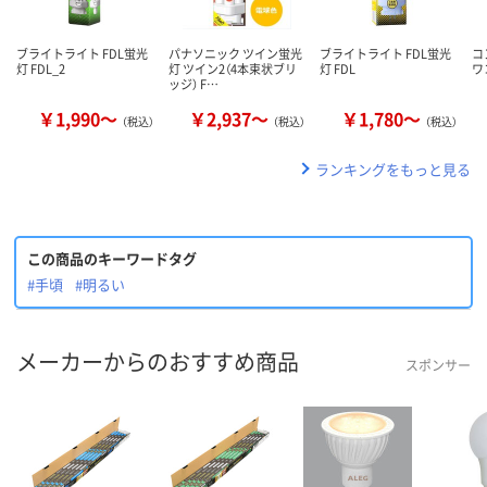
ブライトライト FDL蛍光
パナソニック ツイン蛍光
ブライトライト FDL蛍光
コ
灯 FDL_2
灯 ツイン2（4本束状ブリ
灯 FDL
ワ
ッジ） F…
￥1,990～
￥2,937～
￥1,780～
（税込）
（税込）
（税込）
ランキングをもっと見る
この商品のキーワードタグ
#手頃
#明るい
メーカーからのおすすめ商品
スポンサー