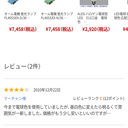
オーム電機 蛍光ランプ
オーム電機 蛍光ランプ
ALEG ハロゲン電球型
LED電球 E
FL40SSEX-D/36 …
FL40SSEX-N/36 …
LED E11口金 電球
球色 広配光
色 …
¥7,458（税込）
¥7,458（税込）
¥2,920（税込）
¥
レビュー（2件）
2010年12月22日
マーチャン様
レビューランク
C
(12ポイント)
今まで電球色を使用していましたが、昼白色に変えたら明るくて雰
囲気が一新しました。価格がもう少し安いといいのですが…