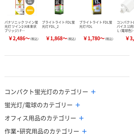
パナソニック ツイン蛍
ブライトライト FDL蛍
ブライトライト FDL蛍
コンパクトL
光灯 ツイン2（4本束状
光灯 FDL_2
光灯 FDL
バイス 13
ブリッジ） F…
Ｌ（電球色）
￥2,486～
￥1,868～
￥1,780～
￥3,
（税込）
（税込）
（税込）
コンパクト蛍光灯のカテゴリー
蛍光灯/電球のカテゴリー
オフィス用品のカテゴリー
作業・研究用品のカテゴリー