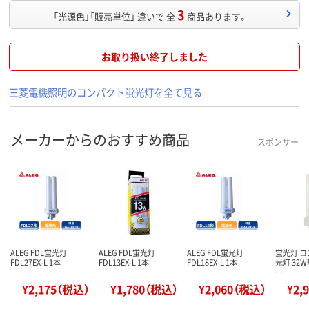
3
「光源色」「販売単位」 違いで 全
商品あります。
お取り扱い終了しました
三菱電機照明のコンパクト蛍光灯を全て見る
メーカーからのおすすめ商品
スポンサー
ALEG FDL蛍光灯
ALEG FDL蛍光灯
ALEG FDL蛍光灯
蛍光灯 
FDL27EX-L 1本
FDL13EX-L 1本
FDL18EX-L 1本
光灯 32W
…
¥2,175（税込）
¥1,780（税込）
¥2,060（税込）
¥2,