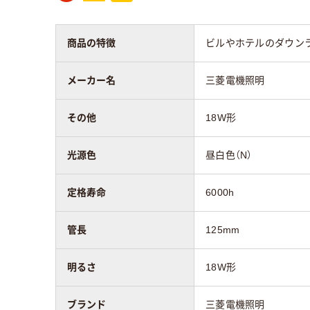
商品の特徴
ビルやホテルのダウン
メーカー名
三菱電機照明
その他
18W形
光源色
昼白色（N）
定格寿命
6000h
管長
125mm
明るさ
18W形
ブランド
三菱電機照明