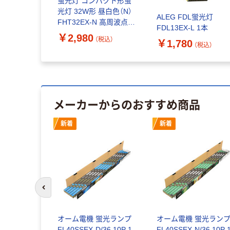
蛍光灯 コンパクト形蛍
光灯 32W形 昼白色（N）
ALEG FDL蛍光灯
FHT32EX-N 高周波点灯
FDL13EX-L 1本
専用 インバーター式
￥2,980
（税込）
￥1,780
ALEG 1個
（税込）
メーカーからのおすすめ商品
新着
新着
前のスライドへ
長ラピッドス
W形 直管蛍
オーム電機 蛍光ランプ
オーム電機 蛍光ラン
LR40S･
FL40SSEX-D/36 10P 1
FL40SSEX-N/36 10P 