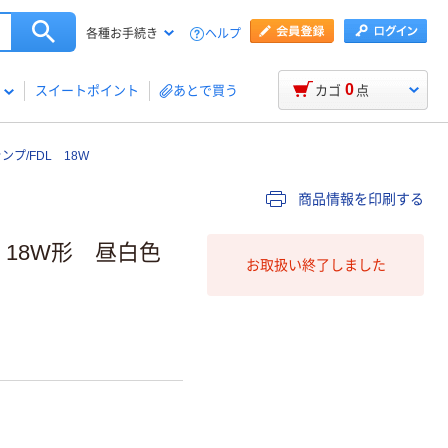
ヘルプ
各種お手続き
0
スイートポイント
あとで買う
カゴ
点
プ/FDL 18W
商品情報を印刷する
 18W形 昼白色
お取扱い終了しました