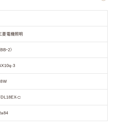
三菱電機照明
〈BB・2〉
GX10q-3
18W
FDL18EX-□
Ra84