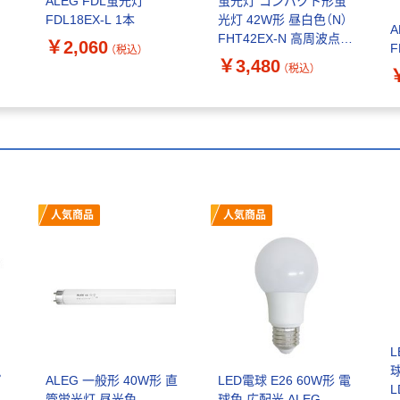
ALEG FDL蛍光灯
蛍光灯 コンパクト形蛍
FDL18EX-L 1本
光灯 42W形 昼白色（N）
A
FHT42EX-N 高周波点灯
￥2,060
F
（税込）
専用 インバーター式
￥3,480
（税込）
ALEG 1個
人気商品
人気商品
L
球
プ
ALEG 一般形 40W形 直
LED電球 E26 60W形 電
L
1
管蛍光灯 昼光色
球色 広配光 ALEG