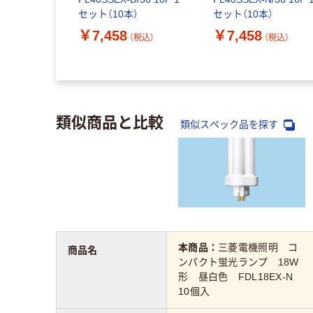
6/1 1箱（2
セット（10本）
セット（10本）
￥7,458
￥7,458
（税込）
（税込）
（税込）
類似商品と比較
類似スペック品を探す
本商品：
三菱電機照明 コ
商品名
ンパクト蛍光ランプ 18W
形 昼白色 FDL18EX-N
10個入