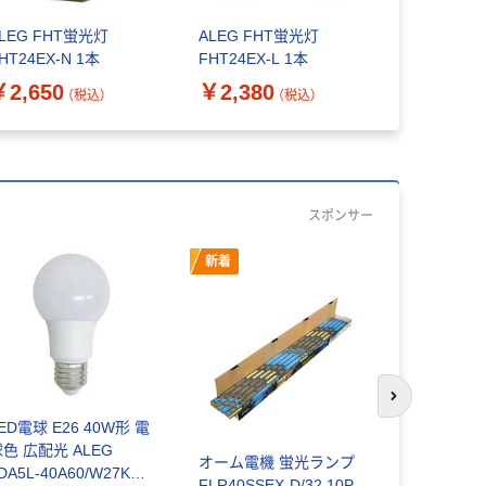
蛍光灯 コ
光灯 32W形
LEG FHT蛍光灯
ALEG FHT蛍光灯
FHT32EX
HT24EX-N 1本
FHT24EX-L 1本
専用 イン
￥2,980
￥2,650
￥2,380
ALEG 1個
（税込）
（税込）
スポンサー
新着
新着
次のスライド
ED電球 E26 40W形 電
色 広配光 ALEG
オーム電機 蛍光ランプ
オーム電機
DA5L-40A60/W27K
FLR40SSEX-D/32 10P
FLR40SSEX