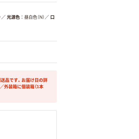
〉
／
光源色
昼白色（N）
／
口
送品です。お届け日の詳
／外装箱に個装箱（1本