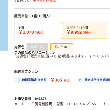
1個あたり
（税込）
販売単位：1箱（10個入）
1個
￥995.2×10個
￥1,078
￥9,952
（税込）
（税込）
電球色（L）
昼白色（N）
光源色
この商品のバリエーション
「光源色」「販売単位」違いで 全3商品 あります。
すべてのバリ
配送オプション
￥385
時間帯指定 指定可
置き場所指定 利用
（税込）
お申込番号：946878
メーカー：三菱電機照明
／型番：FDL18EX-N
／JANコード：49