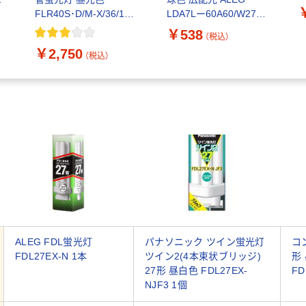
2
FLR40S･D/M-X/36/1 1
LDA7Lー60A60/W27K
箱（2本入）
2700K 1個
￥538
（税込）
￥2,750
（税込）
人気商品
ALEG FDL蛍光灯
パナソニック ツイン蛍光灯
コ
FDL27EX-N 1本
ツイン2(4本束状ブリッジ)
形 
27形 昼白色 FDL27EX-
FD
NJF3 1個