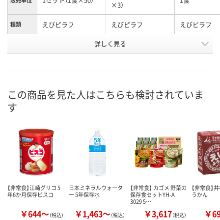
販売単位
×3）
えびピラフ
えびピラフ
えびピラフ
種類
お申込番
詳しく見る
1980417
3112922
3112913
号
2点
あり
あり
在庫
この商品を見た人はこちらも検討されていま
8月8日（土）
8月8日（土）
8月8日（土）
お届け日
す
数量
数量
数量
カゴへ
カゴへ
カ
【非常食】江崎グリコ 5
日本ミネラルウォータ
【非常食】 カゴメ 野菜の
【非常食】井
年6か月保存ビスコ
ー 5年保存水
保存食セットYH-A
うかん
3029 5…
￥644～
￥1,463～
￥3,617
￥6
（税込）
（税込）
（税込）