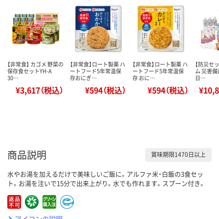
【非常食】 カゴメ 野菜の
【非常食】ロート製薬 ハ
【非常食】ロート製薬 ハ
【防災セッ
保存食セットYH-A
ートフード5年常温保
ートフード5年常温保
ム 災害備
30…
存おにぎ…
存 おに…
日…
¥3,617（税込）
¥594（税込）
¥594（税込）
¥10,
商品説明
賞味期限1470日以上
水やお湯を加えるだけで美味しいご飯に。アルファ米・白飯の3食セッ
ト。お湯を注いで15分で出来上がり。水でも作れます。スプーン付き。
アイコンの説明