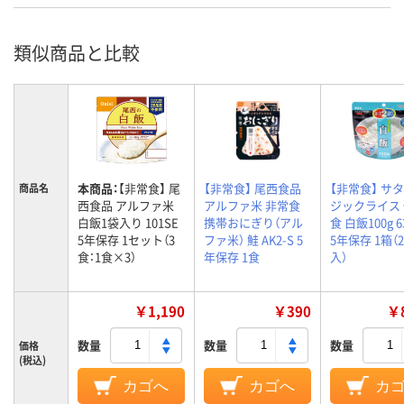
類似商品と比較
本商品：
【非常食】 尾
【非常食】 尾西食品
【非常食】 サタ
商品名
西食品 アルファ米
アルファ米 非常食
ジックライス
白飯1袋入り 101SE
携帯おにぎり（アル
食 白飯100g 6
5年保存 1セット（3
ファ米） 鮭 AK2-S 5
5年保存 1箱（
食：1食×3）
年保存 1食
入）
￥1,190
￥390
￥8
数量
数量
数量
価格
(税込)
カゴへ
カゴへ
カ