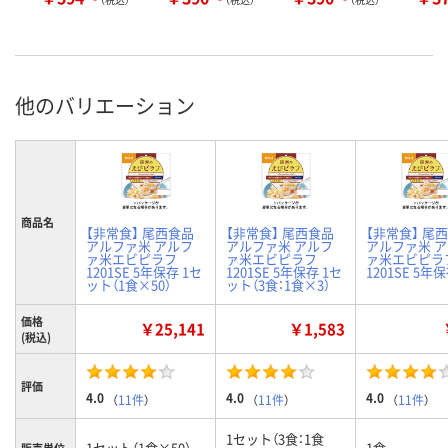
他のバリエーション
商品名
【非常食】 尾西食品
【非常食】 尾西食品
【非常食】 尾
アルファ米 アルフ
アルファ米 アルフ
アルファ米 
ァ米エビピラフ
ァ米エビピラフ
ァ米エビピラ
1201SE 5年保存 1セ
1201SE 5年保存 1セ
1201SE 5年
ット（1食×50）
ット（3食：1食×3）
価格
￥25,141
￥1,583
(税込)
評価
4.0
4.0
4.0
（
11件
）
（
11件
）
（
11件
）
1セット（3食：1食
1セット（1食×50）
1食