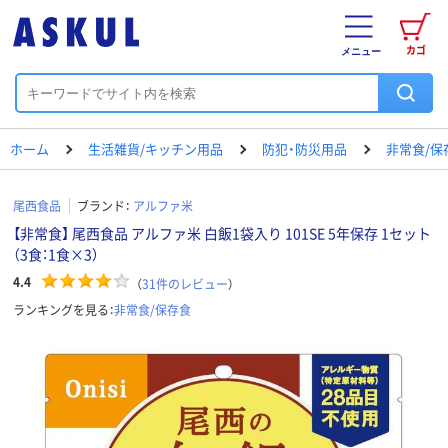
カゴ
メニュー
ホーム
生活雑貨/キッチン用品
防犯・防災用品
非常食/保
尾西食品
ブランド：
アルファ米
【非常食】 尾西食品 アルファ米 白飯1袋入り 101SE 5年保存 1セット
（3食：1食×3）
4.4
（
31
件のレビュー
）
ランキングを見る：
非常食/保存食