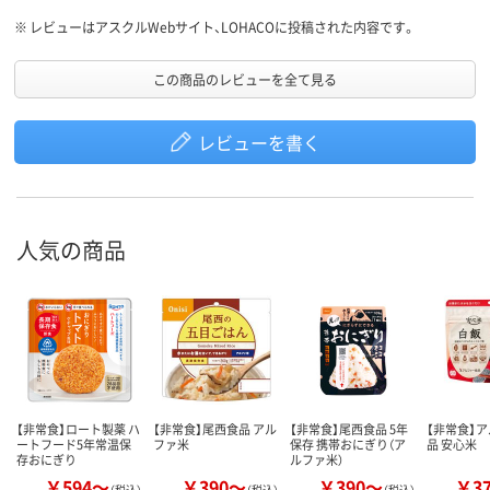
※
レビューはアスクルWebサイト、LOHACOに投稿された内容です。
この商品のレビューを全て見る
レビューを書く
人気の商品
【非常食】ロート製薬 ハ
【非常食】尾西食品 アル
【非常食】尾西食品 5年
【非常食】
ートフード5年常温保
ファ米
保存 携帯おにぎり（ア
品 安心米
存おにぎり
ルファ米）
￥594～
￥390～
￥390～
￥3
（税込）
（税込）
（税込）