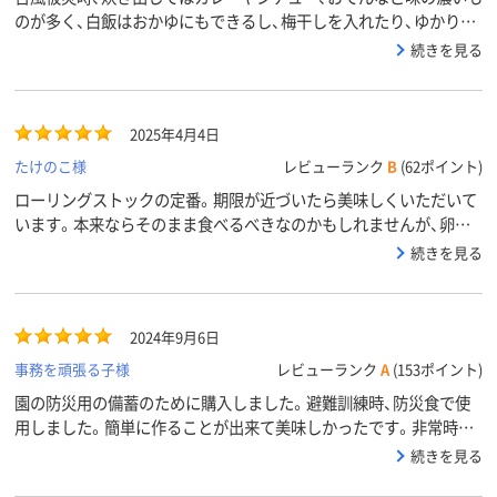
のが多く、白飯はおかゆにもできるし、梅干しを入れたり、ゆかりを
混ぜたおにぎりというシンプルなものが、高齢者には好評でした。
続きを見る
味付きのご飯は重宝ですが、シンプルなものも用意しておくと災害
時でも食の幅が広がります。
2025年4月4日
たけのこ様
レビューランク
B
(62ポイント)
ローリングストックの定番。期限が近づいたら美味しくいただいて
います。本来ならそのまま食べるべきなのかもしれませんが、卵ご
飯とか、おかゆにして美味しく頂きました。
続きを見る
2024年9月6日
事務を頑張る子様
レビューランク
A
(153ポイント)
園の防災用の備蓄のために購入しました。避難訓練時、防災食で使
用しました。簡単に作ることが出来て美味しかったです。非常時に
使用することがないとよいですが…。今後もローリングストックし
続きを見る
ながら使い続けたいです。