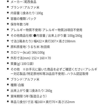
メーカー：尾西食品
ブランド：アルファ米
内容量：1食あたり：100g
容器の種類：パック
保存年数：5年
アレルギー物質不使用：アレルギー物質28項目不使用
その他商品仕様：●内容量 / 出来上がり量：100g/260g
寸法(1箱あたり)：幅422×奥行307×高さ198mm
原料原産地：うるち米：秋田県
カロリー(kcal)：366/100g
外形寸法(mm)：152×160×70
質量(g)：100（1袋）
その他 ※お手元に届いた商品を必ずご確認ください：アレルギ
ー対応製品（特定原材料等28品目不使用）、ハラル認証取得
ブランド：アルファ米
種類：白飯
出来上がり量：1食あたり：260g
賞味期限：5年（製造日より）
単品（1食分）寸法：幅160×奥行70×高さ152mm