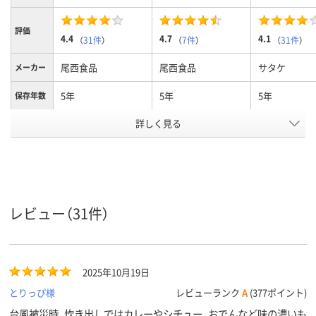
評価
4.4
4.7
4.1
（
31件
）
（
7件
）
（
31件
）
尾西食品
尾西食品
サタケ
メーカー
5年
5年
5年
保存年数
アレルギ
詳しく見る
アレルギー物質28項
アレルギー物質28項
ー物質不
目不使用
目不使用
使用
アスクル
商品環境
10
スコア
レビュー（31件）
2025年10月19日
とりっぴ様
レビューランク
A
(377ポイント)
台風被災時、炊き出しではカレーやシチュー、おでんなど味の濃いも