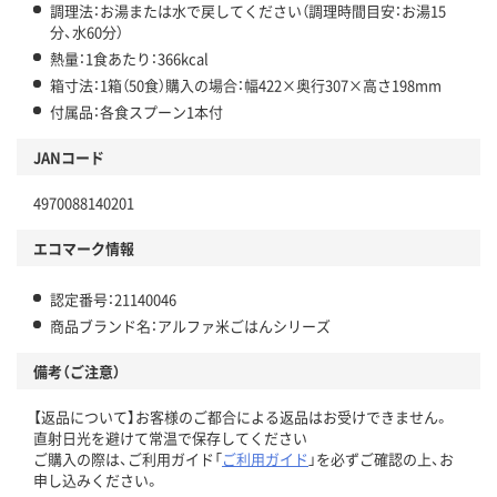
調理法：お湯または水で戻してください（調理時間目安：お湯15
分、水60分）
熱量：1食あたり：366kcal
箱寸法：1箱（50食）購入の場合：幅422×奥行307×高さ198mm
付属品：各食スプーン1本付
JANコード
4970088140201
エコマーク情報
認定番号：21140046
商品ブランド名：アルファ米ごはんシリーズ
備考（ご注意）
【返品について】お客様のご都合による返品はお受けできません。
直射日光を避けて常温で保存してください
ご購入の際は、ご利用ガイド「
ご利用ガイド
」を必ずご確認の上、お
申し込みください。