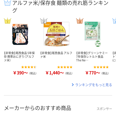
アルファ米/保存食 麺類の売れ筋ランキン
グ
【非常食】尾西食品 5年保
【非常食】尾西食品 アルフ
【非常食】グリーンケミー
【
存 携帯おにぎり（アルフ
ァ米
7年保存レトルト食品
ト
ァ米）
The Ne…
に
￥390～
￥1,440～
￥770～
（税込）
（税込）
（税込）
ランキングをもっと見る
メーカーからのおすすめ商品
スポンサー