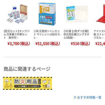
【防災セット】キングジ
三和 災害用トイレセッ
小杉善 【1枚ずつ圧縮】
アイリス
ム 災害暑さ対策セッ
ト マイレット10回分 S-
防災用圧縮ロングタオ
板 ストレ
ト 熱中対…
1…
ル3枚組…
パネル…
¥3,700（税込）
¥51,550（税込）
¥516（税込）
¥21,
商品に関連するページ
おすすめ特集一覧