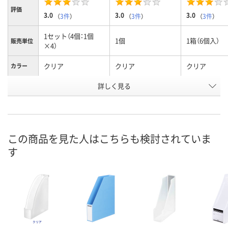
評価
3.0
3.0
3.0
（
3件
）
（
3件
）
（
3件
）
1セット（4個：1個
1個
1箱（6個入）
販売単位
×4）
クリア
クリア
クリア
カラー
お申込番
詳しく見る
9961507
9907450
1644951
号
1点
7点
1点
在庫
8月11日（火）
8月11日（火）
8月11日（火）
お届け日
この商品を見た人はこちらも検討されていま
す
数量
数量
数量
カゴへ
カゴへ
カ