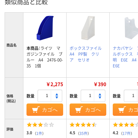
類似商品と比較
商品名
本商品：
ライツ マ
ボックスファイル
ナカバヤシ 
ガジンファイル ブ
A4 PP製 クリ
ルボックス 
ルー A4 2476-00-
ア セリオ
明 E6E A4
35 1個
E6E
￥2,275
￥390
数量
数量
数量
価格
(税込)
カゴへ
カゴへ
カ
評価
3.0
4.5
4.2
（
1件
）
（
35件
）
（
17件
）