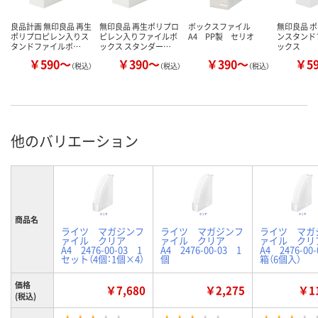
良品計画 無印良品 再生
無印良品 再生ポリプロ
ボックスファイル
無印良品 
ポリプロピレン入りス
ピレン入りファイルボ
A4 PP製 セリオ
ンスタンド
タンドファイルボ…
ックス スタンダー…
ックス
￥590～
￥390～
￥390～
￥5
（税込）
（税込）
（税込）
他のバリエーション
商品名
ライツ マガジンフ
ライツ マガジンフ
ライツ マガ
ァイル クリア
ァイル クリア
ァイル ク
A4 2476-00-03 1
A4 2476-00-03 1
A4 2476-00
セット（4個：1個×4）
個
箱（6個入）
価格
￥7,680
￥2,275
￥11
(税込)