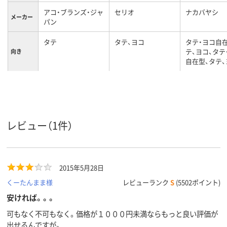
アコ・ブランズ・ジャ
セリオ
ナカバヤシ
メーカー
パン
タテ
タテ、ヨコ
タテ・ヨコ自
テ、ヨコ、タテ
向き
自在型、タテ、
78
103
119mm、119
背幅
A4
A4
A4タテ
サイズ
ブルー系、青
クリア(透明)系
クリア(透明)
レビュー（1件）
カラーグ
ループ
2015年5月28日
くーたんまま様
レビューランク
S
(5502ポイント)
安ければ。。。
可もなく不可もなく。価格が１０００円未満ならもっと良い評価が
出せるんですが。