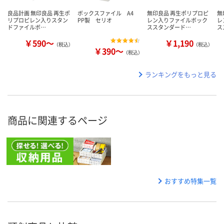
良品計画 無印良品 再生ポ
ボックスファイル A4
無印良品 再生ポリプロピ
無
リプロピレン入りスタン
PP製 セリオ
レン入りファイルボック
レ
ドファイルボ…
ススタンダード…
ス
￥590～
￥1,190
（税込）
（税込）
￥390～
（税込）
ランキングをもっと見る
商品に関連するページ
おすすめ特集一覧