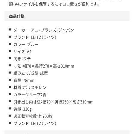
類、A4ファイルを保管するにはヨコ置きが便利です。
商品仕様
メーカー：アコ・ブランズ・ジャパン
ブランド：LEITZ（ライツ）
カラー：ブルー
サイズ：A4
向き：タテ
寸法：幅78×奥行278×高さ310mm
組み立て/成型：成型
背幅：78mm
材質：ポリスチレン
カラーグループ：青
引き出し内寸法：幅70×奥行250×高さ310mm
質量：330g
適正収容枚数：約700枚
ブランド：LEITZ（ライツ）