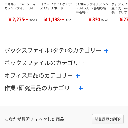
エセルテ ライツ マ
コクヨ ファイルボック
SANKA ファイルスタン
ボックスフ
ガジンファイル A4
ス A4S.LCボード
ド A4 スリム 書類収納
立て式 A4
半透明…
製 セリオ
￥2,275～
￥1,198～
￥830
￥2
（税込）
（税込）
（税込）
ボックスファイル（タテ）のカテゴリー
ボックスファイルのカテゴリー
オフィス用品のカテゴリー
作業・研究用品のカテゴリー
あなたが最近チェックした商品
閲覧履歴の削除