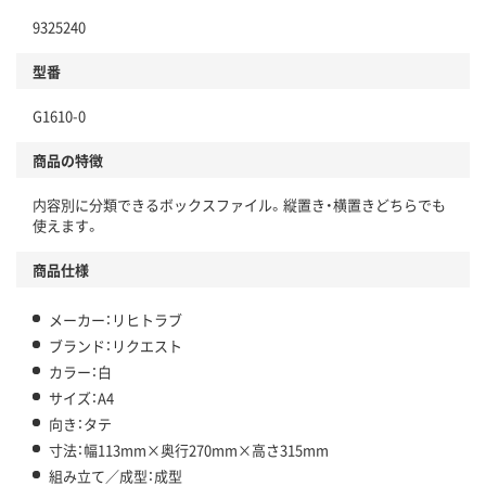
9325240
型番
G1610-0
商品の特徴
内容別に分類できるボックスファイル。縦置き・横置きどちらでも
使えます。
商品仕様
メーカー：リヒトラブ
ブランド：リクエスト
カラー：白
サイズ：A4
向き：タテ
寸法：幅113mm×奥行270mm×高さ315mm
組み立て／成型：成型