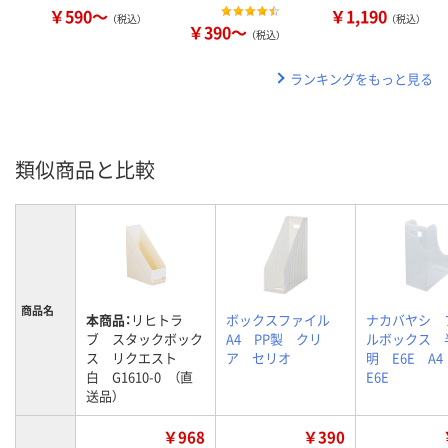
￥590～
￥1,190
（税込）
（税込）
￥390～
（税込）
ランキングをもっと見る
類似商品と比較
商品名
本商品：
リヒトラ
ボックスファイル
ナカバヤシ 
ブ スタックボック
A4 PP製 クリ
ルボックス 
ス リクエスト
ア セリオ
明 E6E A4
白 G1610-0 （直
E6E
送品）
￥968
￥390