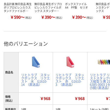
良品計画 無印良品 再生
無印良品 再生ポリプロ
ボックスファイル
無印良品 
ポリプロピレン入りス
ピレン入りファイルボ
A4 PP製 セリオ
ンスタンド
タンドファイルボ…
ックス スタンダー…
ックス
￥590～
￥390～
￥390～
￥5
（税込）
（税込）
（税込）
他のバリエーション
商品名
リヒトラブ スタッ
リヒトラブ スタッ
リヒトラブ 
クボックス リクエ
クボックス リクエ
ストスタック
スト 水 G1610-
スト 赤 G1610-
ス縦型 5:黄 21
14 （直送品）
3 （直送品）
6385-0003 
(5個)（直送品）
価格
￥968
￥968
￥7
(税込)
1個
1個
1セット（5個）
販売単位