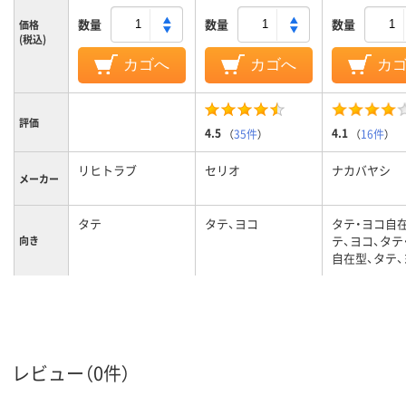
数量
数量
数量
価格
(税込)
カゴへ
カゴへ
カ
評価
4.5
4.1
（
35件
）
（
16件
）
リヒトラブ
セリオ
ナカバヤシ
メーカー
タテ
タテ、ヨコ
タテ・ヨコ自
テ、ヨコ、タテ
向き
自在型、タテ、
組み立て
成型
成型
成型
／成型
113
103
119mm、119
背幅
レビュー（0件）
A4
A4
A4タテ
サイズ