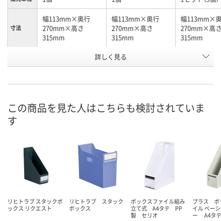
幅113mm×奥行
幅113mm×奥行
幅113mm×
270mm×高さ
270mm×高さ
270mm×高
寸法
315mm
315mm
315mm
詳しく見る
水
赤
黄
カラー
お申込番
9325259
9325277
P601328
号
あり
あり
直送品
在庫
この商品を見た人はこちらも検討されていま
す
8月24日（月）まで
8月24日（月）まで
8月27日（木）
お届け日
数量
数量
数量
カゴへ
カゴへ
カ
リヒトラブ スタックボ
リヒトラブ スタック
ボックスファイル組み
プラス ボ
ックス リクエスト
ボックス
立て式 A4タテ PP
イル ベー
製 セリオ
ー A4タ