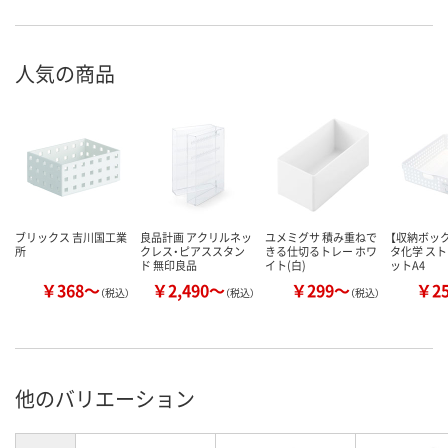
人気の商品
ブリックス 吉川国工業
良品計画 アクリルネッ
ユメミグサ 積み重ねで
【収納ボック
所
クレス・ピアススタン
きる仕切るトレー ホワ
タ化学 ス
ド 無印良品
イト(白)
ットA4
￥368～
￥2,490～
￥299～
￥2
（税込）
（税込）
（税込）
他のバリエーション