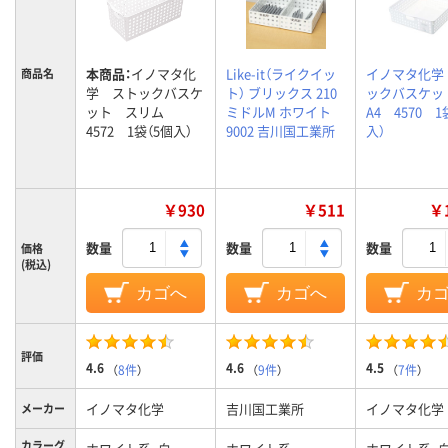
本商品：
イノマタ化
Like-it（ライクイッ
イノマタ化学
商品名
学 ストックバスケ
ト） ブリックス 210
ックバスケ
ット スリム
ミドルM ホワイト
A4 4570 1
4572 1袋（5個入）
9002 吉川国工業所
入）
￥930
￥511
￥1
数量
数量
数量
価格
(税込)
カゴへ
カゴへ
カ
評価
4.6
4.6
4.5
（
8件
）
（
9件
）
（
7件
）
イノマタ化学
吉川国工業所
イノマタ化学
メーカー
カラーグ