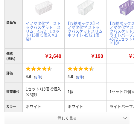
商品名
イノマタ化学 スト
【収納ボックス】 イ
【収納ボックス
ックバスケット ス
ノマタ化学 ストッ
ノマタ化学 
リム 4572 1セッ
クバスケットスリム
クバスケット
ト（15個：5個入×3
ホワイト 4572 1個
ライトパープ
袋）
4572 1セット
×10）
価格
￥2,640
￥190
￥1
(税込)
評価
4.6
4.6
（
8件
）
（
8件
）
1セット（15個：5個入
1個
1セット（1個×
販売単位
×3袋）
ホワイト
ホワイト
ライトパープ
カラー
お申込番
詳しく見る
9948327
ARW4650
ARW5208
号
あり
あり
8点
在庫