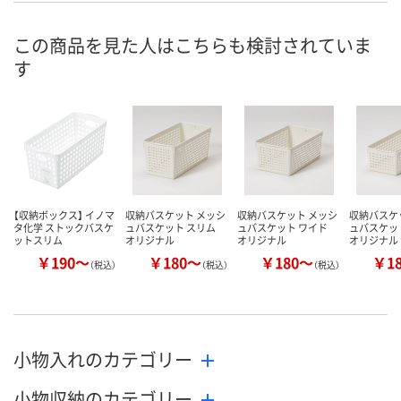
8月8日（土）
8月8日（土）
8月8日（土）
お届け日
この商品を見た人はこちらも検討されていま
す
数量
数量
数量
カゴへ
カゴへ
カ
【収納ボックス】 イノマ
収納バスケット メッシ
収納バスケット メッシ
収納バスケ
タ化学 ストックバスケ
ュバスケット スリム
ュバスケット ワイド
ュバスケッ
ットスリム
オリジナル
オリジナル
オリジナル
￥190～
￥180～
￥180～
￥1
（税込）
（税込）
（税込）
小物入れのカテゴリー
小物収納のカテゴリー