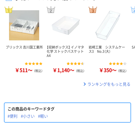
ブリックス 吉川国工業所
【収納ボックス】 イノマタ
岩崎工業 システムケー
S
化学 ストックバスケット
ス3 No.3（大）
A4
￥511～
￥1,140～
￥350～
（税込）
（税込）
（税込）
ランキングをもっと見る
この商品のキーワードタグ
#便利
#小さい
#軽い