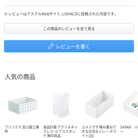
※
レビューはアスクルWebサイト、LOHACOに投稿された内容です。
この商品のレビューを全て見る
レビューを書く
人気の商品
ブリックス 吉川国工業
良品計画 アクリルネッ
ユメミグサ 積み重ねで
SANKA 
所
クレス・ピアススタン
きる仕切るトレー ホワ
ー
ド 無印良品
イト(白)