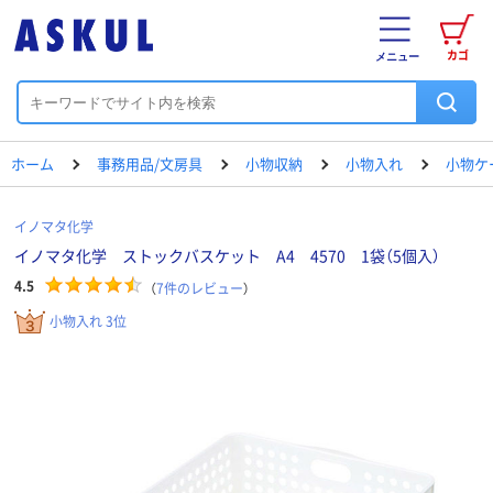
カゴ
メニュー
ホーム
事務用品/文房具
小物収納
小物入れ
小物ケ
イノマタ化学
イノマタ化学 ストックバスケット A4 4570 1袋（5個入）
4.5
（
7
件のレビュー
）
小物入れ 3位