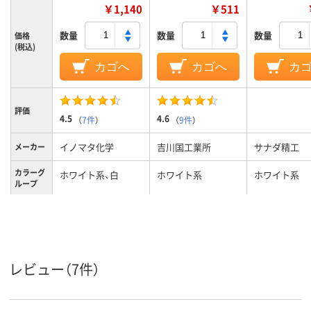
￥1,140
￥511
数量
数量
数量
価格
(税込)
カゴへ
カゴへ
カ
評価
4.5
4.6
（
7件
）
（
9件
）
イノマタ化学
吉川国工業所
サナダ精工
メーカー
カラーグ
ホワイト系、白
ホワイト系
ホワイト系
ループ
190g
180g、180
質量
A4
M
サイズ
レビュー（7件）