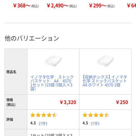
￥368～
￥2,490～
￥299～
￥6
（税込）
（税込）
（税込）
他のバリエーション
商品名
イノマタ化学 ストック
【収納ボックス】 イノマタ
バスケット A4 4570
化学 ストックバスケット
1セット（15個：5個入×3
A4 ホワイト 4570 1個
袋）
価格
￥3,320
￥250
(税込)
評価
4.5
4.5
（
7件
）
（
7件
）
1セット（15個：5個入×3