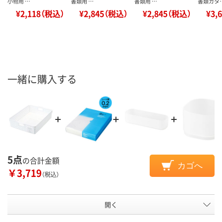
小物用 …
書類用 …
書類用 …
書類カタ
¥2,118（税込）
¥2,845（税込）
¥2,845（税込）
¥3,
一緒に購入する
5点
の合計金額
カゴへ
￥3,719
（税込）
開く