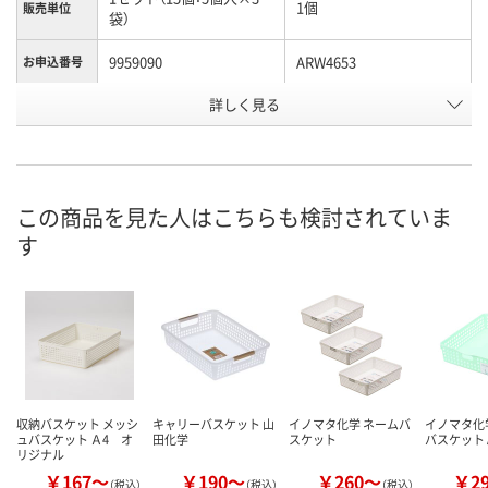
1個
販売単位
袋）
9959090
ARW4653
お申込番号
詳しく見る
あり
あり
在庫
8月9日（日）
8月9日（日）
お届け日
数量
数量
この商品を見た人はこちらも検討されていま
す
カゴへ
カゴへ
収納バスケット メッシ
キャリーバスケット 山
イノマタ化学 ネームバ
イノマタ化
ュバスケット Ａ4 オ
田化学
スケット
バスケット 
リジナル
￥167～
￥190～
￥260～
￥2
（税込）
（税込）
（税込）