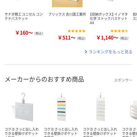
サナダ精工 ユニセル コン
ブリックス 吉川国工業所
【収納ボックス】 イノマタ
岩
テナバスケット
化学 ストックバスケット
ス
A4
￥160～
（税込）
￥511～
￥1,140～
（税込）
（税込）
ランキングをもっと見る
メーカーからのおすすめ商品
スポンサー
コクヨ さっと出し入れ
コクヨ さっと出し入れ
コクヨ さっと出し入れ
コクヨ 
できる壁掛けポケット
できる壁掛けポケット
できる壁掛けポケット
できる壁