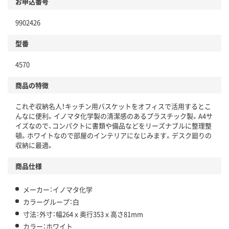
お申込番号
9902426
型番
4570
商品の特徴
これぞ収納名人！キッチン用バスケットをオフィスで活用するとこ
んなに便利。イノマタ化学製の清潔感のあるプラスチック製。A4サ
イズなので、コンパクトに書類や備品などをリーズナブルに整理整
頓。ホワイトなので部屋のインテリアになじみます。デスク廻りの
収納に最適。
商品仕様
メーカー：イノマタ化学
カラーグループ：白
寸法：外寸：幅264ｘ奥行353ｘ高さ81mm
カラー：ホワイト