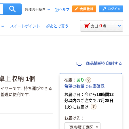
ヘルプ
各種お手続き
0
スイートポイント
あとで買う
カゴ
点
商品情報を印刷する
卓上収納 1個
在庫：
あり
希望の数量で在庫確認
イザーです。持ち運びできる
ク整理に便利です。
お届け日：今から
18時間12
分以内
のご注文で、
7月28日
（火）
にお届け
お届け先：