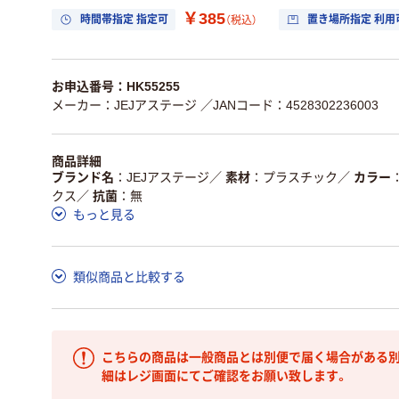
￥385
時間帯指定 指定可
置き場所指定 利用
（税込）
お申込番号：HK55255
メーカー：JEJアステージ
／JANコード：4528302236003
商品詳細
ブランド名
JEJアステージ
／
素材
プラスチック
／
カラー
クス
／
抗菌
無
もっと見る
類似商品と比較する
こちらの商品は一般商品とは別便で届く場合がある別
細はレジ画面にてご確認をお願い致します。