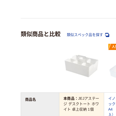
類似商品と比較
類似スペック品を探す
人
本商品：
JEJアステー
イノ
商品名
ジ デスクトート ホワ
ッ
イト 卓上収納 1個
A4
入）