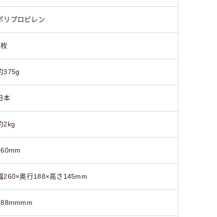
ポリプロピレン
4枚
約375g
日本
約2kg
260mm
幅260×奥行188×高さ145mm
188mmmm