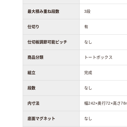
最大積み重ね段数
3段
仕切り
有
仕切板調節可能ピッチ
なし
商品分類
トートボックス
組立
完成
段数
なし
内寸法
幅242×奥行72×高さ78
底面マグネット
なし