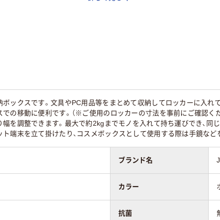
4mmmm
210mmmm
166mmmm
プラスチック
納ボックスです。文具やPC用品等をまとめて収納してロッカーに入れ
スでの移動に便利です。（※ご使用のロッカーの寸法を事前にご確認くだ
り幅を調整できます。最大で約2kgまでモノを入れて持ち運びでき、同
ット端末を立て掛けたり、コスメボックスとして使用する際は手鏡など
ブランド名
カラー
抗菌