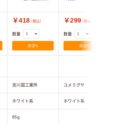
￥418
￥299
￥1,0
（税込）
（税込）
数量
数量
数量
カゴへ
カゴへ
4.6
吉川国工業所
ユメミグサ
イノマタ
ホワイト系
ホワイト系
ホワイト
85g
160g
80mmmm
302mm