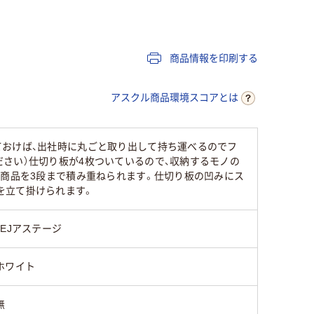
80mmmm
213mm
商品情報を印刷する
プラスチック
アスクル商品環境スコアとは
ておけば、出社時に丸ごと取り出して持ち運べるのでフ
さい）仕切り板が4枚ついているので、収納するモノの
じ商品を3段まで積み重ねられます。仕切り板の凹みにス
を立て掛けられます。
JEJアステージ
ホワイト
無