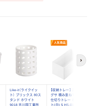
人気商品
次へ
Like-it（ライクイッ
【収納トレー】 ユメミ
イノマタ
ト） ブリックス 80ス
グサ 積み重ねできる
ックバ
タンド ホワイト
仕切りトレー ホワイ
B5 457
9018 吉川国工業所
ト(白) S HS-01 1個
入）