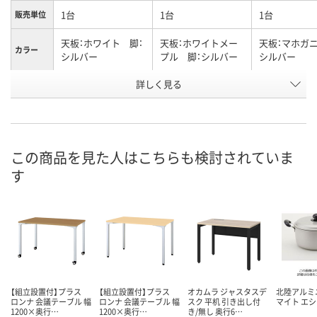
1台
1台
1台
販売単位
天板：ホワイト 脚：
天板：ホワイトメー
天板：マホガニ
カラー
シルバー
プル 脚：シルバー
シルバー
お申込番
詳しく見る
A779533
A779536
A779527
号
直送品
直送品
直送品
在庫
9月7日（月）まで
9月7日（月）まで
お届け日
この商品を見た人はこちらも検討されていま
す
数量
数量
お取り扱い終
した
カゴへ
カゴへ
【組立設置付】プラス
【組立設置付】プラス
オカムラ ジャスタスデ
北陸アルミ
ロンナ 会議テーブル 幅
ロンナ 会議テーブル 幅
スク 平机 引き出し付
マイト エ
1200×奥行…
1200×奥行…
き/無し 奥行6…