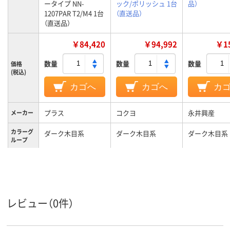
ータイプ NN-
ック/ポリッシュ 1台
品）
1207PAR T2/M4 1台
（直送品）
（直送品）
￥84,420
￥94,992
￥15
数量
数量
数量
価格
(税込)
カゴへ
カゴへ
カ
プラス
コクヨ
永井興産
メーカー
カラーグ
ダーク木目系
ダーク木目系
ダーク木目系
ループ
キャスタ
キャスター無し
キャスター無し
ー
レビュー（0件）