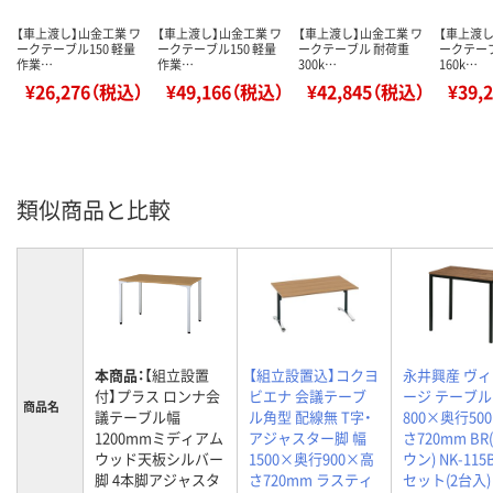
【車上渡し】山金工業 ワ
【車上渡し】山金工業 ワ
【車上渡し】山金工業 ワ
【車上渡し
ークテーブル150 軽量
ークテーブル150 軽量
ークテーブル 耐荷重
ークテー
作業…
作業…
300k…
160k…
¥26,276（税込）
¥49,166（税込）
¥42,845（税込）
¥39,
類似商品と比較
本商品：
【組立設置
【組立設置込】コクヨ
永井興産 ヴ
付】プラス ロンナ会
ビエナ 会議テーブ
ージ テーブル
商品名
議テーブル幅
ル角型 配線無 T字・
800×奥行50
1200mmミディアム
アジャスター脚 幅
さ720mm BR
ウッド天板シルバー
1500×奥行900×高
ウン) NK-115B
脚 4本脚アジャスタ
さ720mm ラスティ
セット(2台入)