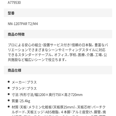
A779530
型番
NN-1207PAR T2/M4
商品の特徴
プロによる安心の組立・設置サービス付き！信頼の日本製。豊富なバ
リエーションでさまざまなシーンやミーティングスタイルに対応
できるスタンダードテーブル。オフィス、学校、医療、介護、工場、公
共施設など幅広いシーンで役立ちます。
商品仕様
メーカー：プラス
ブランド：プラス
寸法：外形寸法/幅1200×奥行750×高さ720mm
質量：25.4kg
材質：天板：メラミン化粧板（天板厚25ｍｍ）、天板芯材：パーチク
ルボード、天板エッジ：ABS樹脂、４本脚：アルミ座受け、鋼管、焼