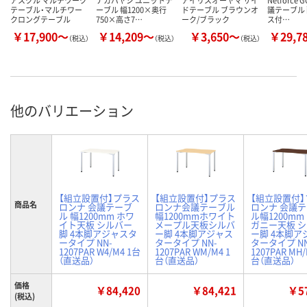
アスクル マルチワーク
ナカバヤシ ユニットテ
アイリスオーヤマ サイ
Netforce 
テーブル・マルチワー
ーブル 幅1200×奥行
ドテーブル ブラウンオ
議テーブル
クロングテーブル
750×高さ7…
ーク/ブラック
ス付…
￥17,900～
￥14,209～
￥3,650～
￥29,7
（税込）
（税込）
（税込）
他のバリエーション
【組立設置付】プラス
【組立設置付】プラス
【組立設置付
商品名
ロンナ 会議テーブ
ロンナ会議テーブル
ロンナ 会議
ル 幅1200mm ホワ
幅1200mmホワイト
ル幅1200mm
イト天板 シルバー
メープル天板シルバ
ガニー天板 
脚 4本脚アジャスタ
ー脚 4本脚アジャス
ー脚 4本脚ア
ータイプ NN-
タータイプ NN-
タータイプ NN
1207PAR W4/M4 1台
1207PAR WM/M4 1
1207PAR MH/
（直送品）
台（直送品）
台（直送品）
価格
￥84,420
￥84,421
￥57
(税込)