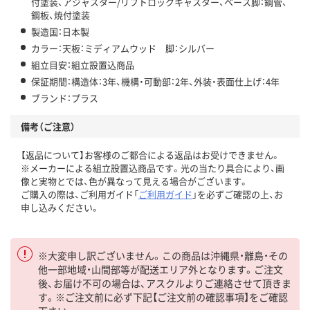
付塗装、アジャスター/リフトロックキャスター、ベース脚：鋼管、
鋼板、焼付塗装
製造国：日本製
カラー：天板：ミディアムウッド 脚：シルバー
組立目安：組立設置込商品
保証期間：構造体：3年、機構・可動部：2年、外装・表面仕上げ：4年
ブランド：プラス
備考（ご注意）
【返品について】お客様のご都合による返品はお受けできません。
※メーカーによる組立設置込商品です。光の当たり具合により、画
像と実物とでは、色が異なって見える場合がございます。
ご購入の際は、ご利用ガイド「
ご利用ガイド
」を必ずご確認の上、お
申し込みください。
※大変申し訳ございません。この商品は沖縄県・離島・その
他一部地域・山間部等が配送エリア外となります。ご注文
後、お届け不可の場合は、アスクルよりご連絡させて頂きま
す。※ご注文前に必ず下記【ご注文前の確認事項】をご確認