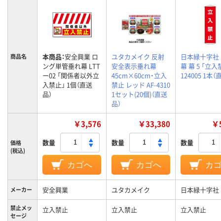
本商品：
安全興業 ロ
ユタカメイク 反射
日本緑十字社
商品名
ング単管垂れ幕 LTT
安全表示垂れ幕
幕 幕 5 「立入
ー02 「関係者以外立
45cm×60cm・立入
124005 1本
入禁止」 1個（直送
禁止 レッド AF-4310
品）
1セット(20個)（直送
品）
￥3,576
￥33,380
￥5
数量
数量
数量
価格
(税込)
カゴへ
カゴへ
カ
安全興業
ユタカメイク
日本緑十字社
メーカー
禁止メッ
立入禁止
立入禁止
立入禁止
セージ