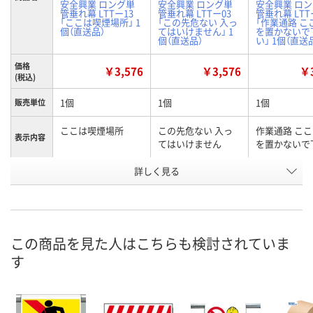
安全興業 ロング単
安全興業 ロング単
安全興業 ロ
管垂れ幕 LTTー13
管垂れ幕 LTTー03
管垂れ幕 LTT
「ここは喫煙場所」 1
「この先危ない 入っ
「作業通路 こ
個（直送品）
てはいけません」 1
を置かないで
個（直送品）
い」 1個（直送
価格
￥3,576
￥3,576
￥3
(税込)
1個
1個
1個
販売単位
ここは喫煙場所
この先危ない 入っ
作業通路 こ
表示内容
てはいけません
を置かないで
お申込番
詳しく見る
AH51918
AH51908
AH51909
号
直送品
直送品
直送品
在庫
8月25日（火）まで
8月25日（火）まで
8月25日（火）
お届け日
この商品を見た人はこちらも検討されていま
す
数量
数量
数量
カゴへ
カゴへ
カ