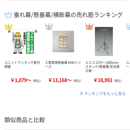
垂れ幕/懸垂幕/横断幕の売れ筋ランキング
ユニット ワンタッチ取付
工事管理懸垂幕 KKMシリ
エスコ 1270ー1885mm
ユ
標識
ーズ
スタンド(懸垂幕/安全掲
一 
示板…
￥1,079～
￥13,168～
￥18,992
（税込）
（税込）
（税込）
ランキングをもっと見る
類似商品と比較