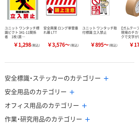
ユニット ワンタッチ標
安全興業 ロング単管垂
ユニット ワンタッチ取
【ガムテー
識ピクト 341-11関係
れ幕 LTT
付標識 立入禁止
現場のチカ
者 1枚（直…
クで文字が
￥1,298
￥3,576～
￥895～
￥1
（税込）
（税込）
（税込）
安全標識・ステッカーのカテゴリー
安全用品のカテゴリー
オフィス用品のカテゴリー
作業・研究用品のカテゴリー