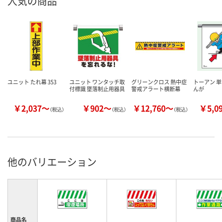
人気の商品
ユニット たれ幕 353
ユニット ワンタッチ取
グリーンクロス 熱中症
トーアン 単
付標識 墜落制止用器具
警戒アラート横断幕
んが
￥2,037～
￥902～
￥12,760～
￥5,0
（税込）
（税込）
（税込）
他のバリエーション
商品名