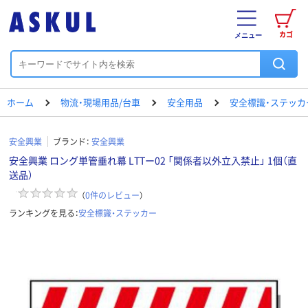
カゴ
メニュー
ホーム
物流・現場用品/台車
安全用品
安全標識・ステッカ
安全興業
ブランド：
安全興業
安全興業 ロング単管垂れ幕 LTTー02 「関係者以外立入禁止」 1個（直
送品）
（
0
件のレビュー
）
ランキングを見る：
安全標識・ステッカー