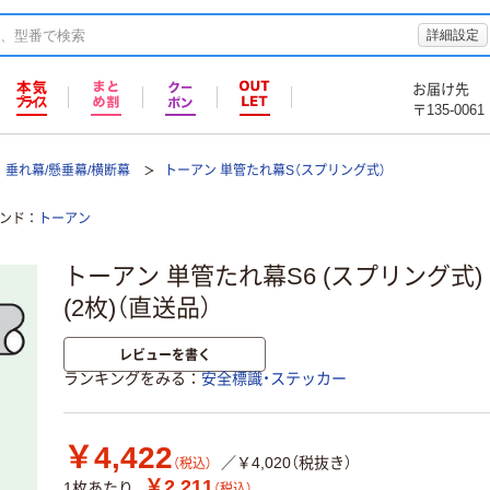
詳細設定
お届け先
〒135-0061
垂れ幕/懸垂幕/横断幕
トーアン 単管たれ幕S（スプリング式）
ンド
トーアン
トーアン 単管たれ幕S6 (スプリング式) 2
(2枚)（直送品）
レビューを書く
ランキングをみる
安全標識・ステッカー
￥4,422
／￥4,020（税抜き）
（税込）
￥2,211
1枚あたり
（税込）