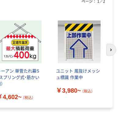
ページ：
1
／
2
次のスライド
トーアン 単管たれ幕S
ユニット 風抜けメッシ
ユニット 
（スプリング式・筋かい
ュ標識 作業中
￥513~
）
￥3,980~
（税込）
￥4,602~
（税込）