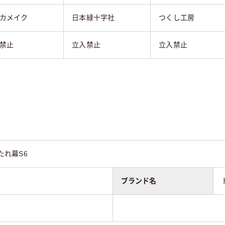
カメイク
日本緑十字社
つくし工房
禁止
立入禁止
立入禁止
たれ幕S6
ブランド名