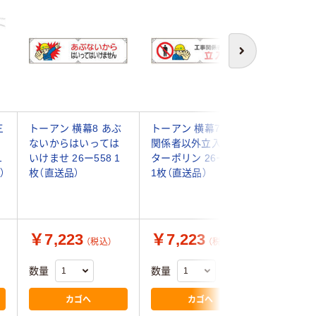
次へ
三
トーアン 横幕8 あぶ
トーアン 横幕7 工事
トーアン 
ないからはいっては
関係者以外立入禁止
険立入禁
1
いけませ 26ー558 1
ターポリン 26ー557
1800×45
）
枚（直送品）
1枚（直送品）
枚（直送品
￥7,223
￥7,223
￥6,9
（税込）
（税込）
数量
数量
数量
カゴへ
カゴへ