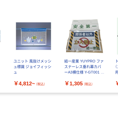
ユニット 風抜けメッシ
結一産業 YUYPRO ファ
ュ標識 ジョイフィッシ
スナーレス垂れ幕カバ
ュ
ーA3横仕様 Y-GT001 1
用
枚 539-3791
￥4,812~
￥1,305
（税込）
（税込）