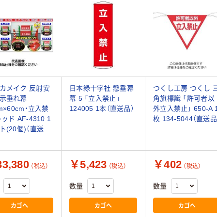
カメイク 反射安
日本緑十字社 懸垂幕
つくし工房 つくし 
示垂れ幕
幕 5 「立入禁止」
角旗標識 「許可者以
cm×60cm・立入禁
124005 1本（直送品）
外立入禁止」 650-A 
ッド AF-4310 1
枚 134-5044（直送品
ト(20個)（直送
3,380
￥5,423
￥402
（税込）
（税込）
（税込）
数量
数量
カゴへ
カゴへ
カゴへ