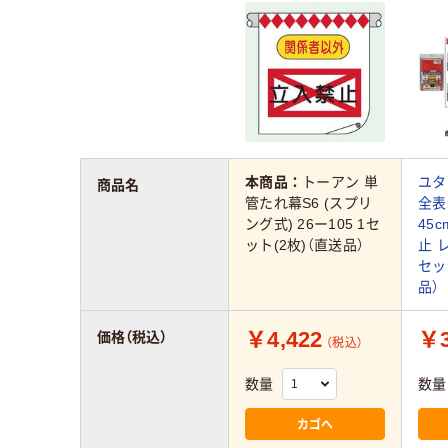
本商品：
トーアン 単
ユタ
商品名
管たれ幕S6 (スプリ
全表
ング式) 26ー105 1セ
45
ット(2枚)（直送品）
止 レ
セッ
品）
￥4,422
￥3
価格（税込）
（税込）
数量
数量
カゴへ