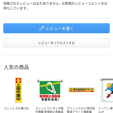
投稿されたレビューはまだありません。お客様のレビューコメントをお
待ちしています。
レビューを書く
レビューをリクエストする
人気の商品
ユニット たれ幕 353
ユニット ワンタッチ取
グリーンクロス 熱中症
トーアン 単
付標識 墜落制止用器具
警戒アラート横断幕
んが