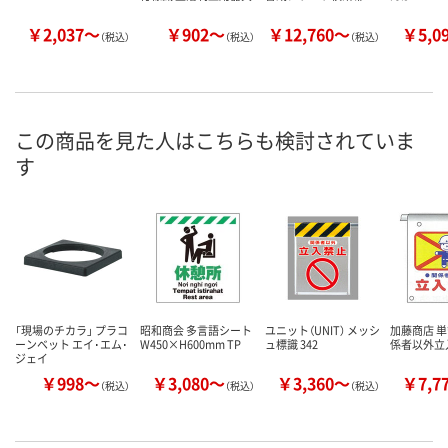
￥2,037～
￥902～
￥12,760～
￥5,0
（税込）
（税込）
（税込）
この商品を見た人はこちらも検討されていま
す
「現場のチカラ」 プラコ
昭和商会 多言語シート
ユニット（UNIT） メッシ
加藤商店 単
ーンベット エイ･エム･
W450×H600mm TP
ュ標識 342
係者以外立入
ジェイ
￥998～
￥3,080～
￥3,360～
￥7,7
（税込）
（税込）
（税込）