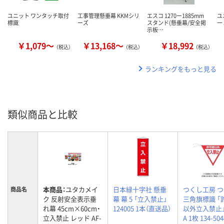
ユニット ワンタッチ取付
工事管理懸垂幕 KKMシリ
エスコ 1270ー1885mm
ユ
標識
ーズ
スタンド(懸垂幕/安全掲
一 
示板…
￥1,079～
￥13,168～
￥18,992
（税込）
（税込）
（税込）
ランキングをもっと見る
類似商品と比較
本商品：
ユタカメイ
日本緑十字社 懸垂
つくし工房 
商品名
ク 反射安全表示垂
幕 幕 5 「立入禁止」
三角旗標識 「
れ幕 45cm×60cm・
124005 1本（直送品）
以外立入禁止」 
立入禁止 レッド AF-
A 1枚 134-50