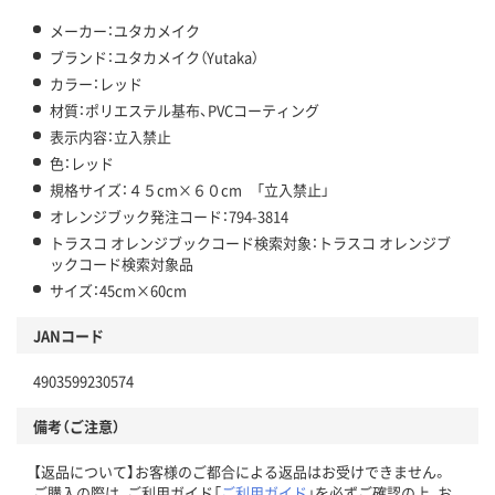
メーカー：ユタカメイク
ブランド：ユタカメイク（Yutaka）
カラー：レッド
材質：ポリエステル基布、PVCコーティング
表示内容：立入禁止
色：レッド
規格サイズ：４５cm×６０cm 「立入禁止」
オレンジブック発注コード：794-3814
トラスコ オレンジブックコード検索対象：トラスコ オレンジブ
ックコード検索対象品
サイズ：45cm×60cm
JANコード
4903599230574
備考（ご注意）
【返品について】お客様のご都合による返品はお受けできません。
ご購入の際は、ご利用ガイド「
ご利用ガイド
」を必ずご確認の上、お