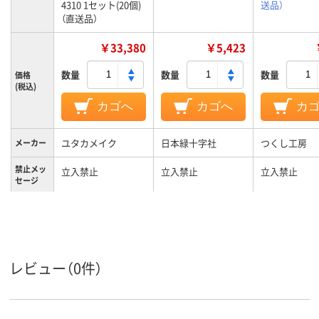
4310 1セット(20個)
送品）
（直送品）
￥33,380
￥5,423
数量
数量
数量
価格
(税込)
カゴへ
カゴへ
カ
ユタカメイク
日本緑十字社
つくし工房
メーカー
禁止メッ
立入禁止
立入禁止
立入禁止
セージ
レビュー（0件）