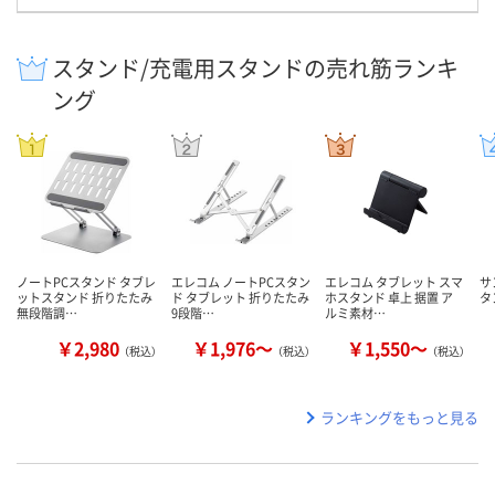
スタンド/充電用スタンドの売れ筋ランキ
ング
ノートPCスタンド タブレ
エレコム ノートPCスタン
エレコム タブレット スマ
サ
ットスタンド 折りたたみ
ド タブレット 折りたたみ
ホスタンド 卓上 据置 ア
タ
無段階調…
9段階…
ルミ素材…
￥2,980
￥1,976～
￥1,550～
（税込）
（税込）
（税込）
ランキングをもっと見る