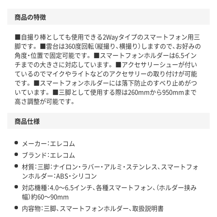
商品の特徴
■自撮り棒としても使用できる2Wayタイプのスマートフォン用三
脚です。 ■雲台は360度回転（縦撮り、横撮り）しますので、お好みの
角度・位置で固定可能です。 ■スマートフォンホルダーは6.5イン
チまでの大きさに対応しています。 ■アクセサリーシューが付い
ているのでマイクやライトなどのアクセサリーの取り付けが可能
です。 ■スマートフォンホルダーには落下防止のすべり止めがつ
いています。 ■三脚として使用する際は260mmから950mmまで
高さ調整が可能です。
商品仕様
メーカー：エレコム
ブランド：エレコム
材質：三脚：ナイロン・ラバー・アルミ・ステンレス、スマートフォ
ンホルダー：ABS・シリコン
対応機種：4.0～6.5インチ、各種スマートフォン、（ホルダー挟み
幅）約60～90mm
内容物：三脚、スマートフォンホルダー、取扱説明書