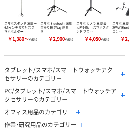
スマホスタンド 三脚 ～
スマホ Bluetooth 三脚
スマホ カメラ 三脚 最
スマホ 三脚
6.5インチまで対応 ス
自撮り棒 2Way 床置
大約165cm スマホスタ
2WAY Blu
マホホルダー…
き…
ンド ブラ…
コン…
￥1,380～
￥2,900
￥4,050
￥2,
（税込）
（税込）
（税込）
タブレット/スマホ/スマートウォッチアク
セサリーのカテゴリー
PC/タブレット/スマホ/スマートウォッチア
クセサリーのカテゴリー
オフィス用品のカテゴリー
作業・研究用品のカテゴリー