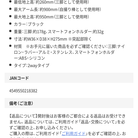
最低地上高：約260mm（三脚として使用時）
最大アーム長：約900mm（自撮り棒として使用時）
最大地上高：約950mm（三脚として使用時）
カラー：ブラック
重量：三脚:約178g、スマートフォンホルダー:約32g
寸法：約W36×D38×H275mm ※突起部除く
材質 ※お手元に届いた商品を必ずご確認ください：三脚:ナイ
ロン・ラバー・アルミ・ステンレス、スマートフォンホルダ
ー:ABS・シリコン
タイプ：2wayタイプ
JANコード
4549550218382
備考（ご注意）
【返品について】開封後はお客様のご都合による返品はお受けでき
ません。返品については、ご利用ガイド「返品・交換について」を必
ずご確認の上、お申し込みください。
ご購入の際は、ご利用ガイド「
ご利用ガイド
」を必ずご確認の上、お