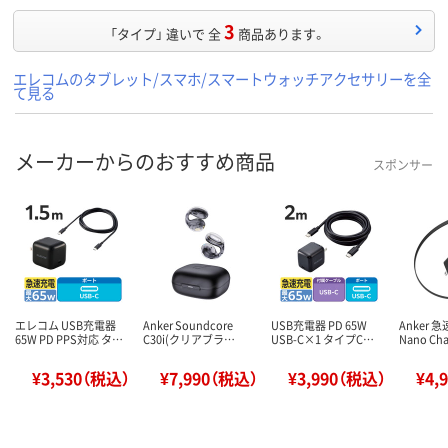
3
「タイプ」 違いで 全
商品あります。
エレコムのタブレット/スマホ/スマートウォッチアクセサリーを全
て見る
メーカーからのおすすめ商品
スポンサー
エレコム USB充電器
Anker Soundcore
USB充電器 PD 65W
Anker 
65W PD PPS対応 タ…
C30i(クリアブラ…
USB-C×1 タイプC…
Nano Cha
¥3,530（税込）
¥7,990（税込）
¥3,990（税込）
¥4,