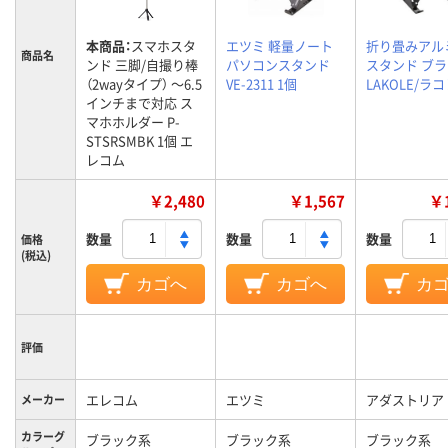
本商品：
スマホスタ
エツミ 軽量ノート
折り畳みアル
商品名
ンド 三脚/自撮り棒
パソコンスタンド
スタンド ブ
（2wayタイプ） ～6.5
VE-2311 1個
LAKOLE/ラ
インチまで対応 ス
マホホルダー P-
STSRSMBK 1個 エ
レコム
￥2,480
￥1,567
￥1
数量
数量
数量
価格
(税込)
カゴへ
カゴへ
カ
評価
エレコム
エツミ
アダストリア
メーカー
カラーグ
ブラック系
ブラック系
ブラック系