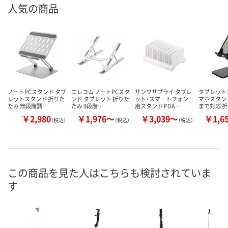
人気の商品
ノートPCスタンド タブ
エレコム ノートPCスタ
サンワサプライ タブレ
タブレット
レットスタンド 折りた
ンド タブレット 折りた
ット・スマートフォン
マホスタンド
たみ 無段階調…
たみ 9段階…
用スタンド PDA…
まで対応 
￥2,980
￥1,976～
￥3,039～
￥1,6
（税込）
（税込）
（税込）
この商品を見た人はこちらも検討されていま
す