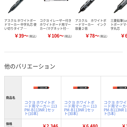
アスクル ホワイトボー
コクヨ イレーザー付き
アスクル ホワイトボ
三菱鉛筆(u
ドマーカー 中字丸芯 使
ホワイトボード用マー
ードマーカー インク
トボードマ
い切りタイプ …
カー（マグネット付…
容量２倍
字丸芯
￥39～
￥106～
￥78～
￥
（税込）
（税込）
（税込）
他のバリエーション
商品名
コクヨ ホワイトボ
コクヨ ホワイトボ
コクヨ ホワ
ード用マーカー 113
ード用マーカー 113
ード用マーカー
PM-B113NR 1セッ
PM-B113NR 1セッ
PM-B113NR
ト(10本)
ト(30本)
ト(5本)
価格
￥2,346
￥6,480
￥1