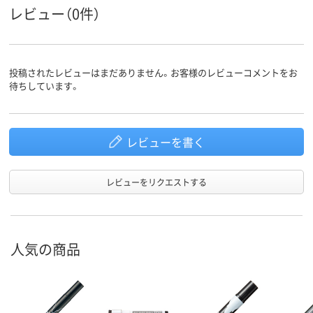
ペン先形
角芯
丸芯
丸芯
レビュー（0件）
状
油性インク（アルコ
アルコール系インク
油性アルコー
インク種
類
ール系）
ンク
投稿されたレビューはまだありません。お客様のレビューコメントをお
インク充
中綿式
中綿式
中綿式
待ちしています。
填方法
アスクル
商品環境
70
90
スコア
レビューを書く
レビューをリクエストする
人気の商品