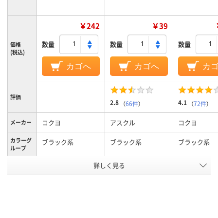
￥242
￥39
数量
数量
数量
価格
(税込)
カゴへ
カゴへ
カ
評価
2.8
4.1
（
66件
）
（
72件
）
コクヨ
アスクル
コクヨ
メーカー
カラーグ
ブラック系
ブラック系
ブラック系
ループ
詳しく見る
太字
中字丸芯、中字
極細
太さ
ボードマーカー、補
キャップ式、中綿式、
ボードマーカ
タイプ
充式本体
使い切り
い切り