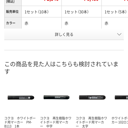
(税込)
1セット（10本）
1セット（30本）
1セット（5本）
販売単位
赤
赤
赤
カラー
お申込番
詳しく見る
U867105
A527195
1282093
号
5点
1点
あり
在庫
8月8日（土）
8月8日（土）
8月8日（土）
お届け日
この商品を見た人はこちらも検討されていま
す
数量
数量
数量
カゴへ
カゴへ
カ
コクヨ ホワイトボー
コクヨ 再生樹脂ホワ
コクヨ 再生樹脂ホワ
ホワイトボ
ド用マーカー PM-
イトボード用マーカ
イトボード用マーカ
カー 102
B113 1本
ー 中字
ー 太字