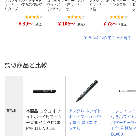
アスクル ホワイトボード
コクヨ イレーザー付きホ
アスクル ホワイトボー
三
マーカー 中字丸芯 使い切
ワイトボード用マーカー
ドマーカー インク容量
ボ
りタイプ …
（マグネット付…
２倍
芯
￥39～
￥106～
￥78～
（税込）
（税込）
（税込）
ランキングをもっと見る
類似商品と比較
本商品：
コクヨ ホワ
アスクル ホワイト
コクヨ イレ
商品名
イトボード用マーカ
ボードマーカー 中
付きホワイト
ー太角 インク色：黒
字丸芯 黒 1本 オリ
用マーカーマ
PM-B113ND 1本
ジナル
ト付 黒 極細 P
B100D