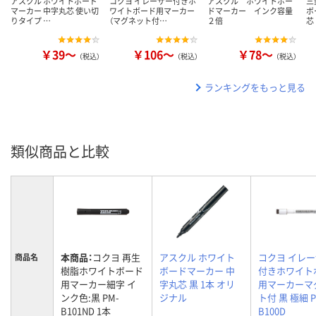
アスクル ホワイトボード
コクヨ イレーザー付きホ
アスクル ホワイトボー
三
マーカー 中字丸芯 使い切
ワイトボード用マーカー
ドマーカー インク容量
ボ
りタイプ …
（マグネット付…
２倍
芯
￥39～
￥106～
￥78～
（税込）
（税込）
（税込）
ランキングをもっと見る
類似商品と比較
本商品：
コクヨ 再生
アスクル ホワイト
コクヨ イレ
商品名
樹脂ホワイトボード
ボードマーカー 中
付きホワイト
用マーカー細字 イ
字丸芯 黒 1本 オリ
用マーカーマ
ンク色:黒 PM-
ジナル
ト付 黒 極細 P
B101ND 1本
B100D