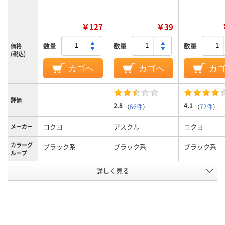
￥127
￥39
数量
数量
数量
価格
(税込)
カゴへ
カゴへ
カ
評価
2.8
4.1
（
66件
）
（
72件
）
コクヨ
アスクル
コクヨ
メーカー
カラーグ
ブラック系
ブラック系
ブラック系
ループ
詳しく見る
細字
中字丸芯、中字
極細
太さ
ボードマーカー、補
キャップ式、中綿式、
ボードマーカ
タイプ
充式本体
使い切り
い切り