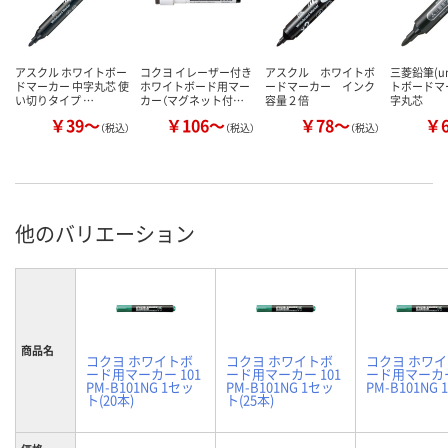
アスクル ホワイトボー
コクヨ イレーザー付き
アスクル ホワイトボ
三菱鉛筆(u
ドマーカー 中字丸芯 使
ホワイトボード用マー
ードマーカー インク
トボードマ
い切りタイプ …
カー（マグネット付…
容量２倍
字丸芯
￥39～
￥106～
￥78～
￥
（税込）
（税込）
（税込）
他のバリエーション
商品名
コクヨ ホワイトボ
コクヨ ホワイトボ
コクヨ ホワ
ード用マーカー 101
ード用マーカー 101
ード用マーカー
PM-B101NG 1セッ
PM-B101NG 1セッ
PM-B101NG 
ト(20本)
ト(25本)