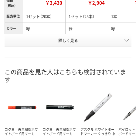
価格
￥2,420
￥2,904
(税込)
1セット（20本）
1セット（25本）
1本
販売単位
緑
緑
緑
カラー
お申込番
詳しく見る
U867177
R526256
HH65613
号
入荷待ち
入荷待ち
2点
在庫
ご注文後、お届けに
ご注文後、お届けに
この商品を見た人はこちらも検討されていま
ついてご連絡いたし
ついてご連絡いたし
8月11日（火）
お届け日
す
ます
ます
数量
数量
数量
カゴへ
カゴへ
カ
コクヨ 再生樹脂ホワ
コクヨ 再生樹脂ホワ
アスクル ホワイトボー
パイロット
イトボード用マーカ
イトボード用マーカ
ドマーカー くっきり 中
ボードマー