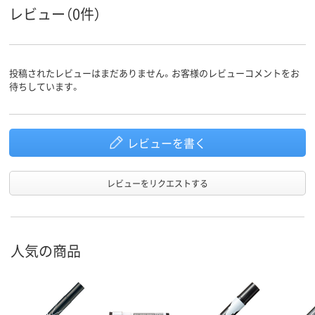
ペン先形
丸芯
丸芯
丸芯
レビュー（0件）
状
インク充
中綿式
中綿式
中綿式
填方法
投稿されたレビューはまだありません。お客様のレビューコメントをお
アスクル
待ちしています。
商品環境
70
90
スコア
レビューを書く
レビューをリクエストする
人気の商品