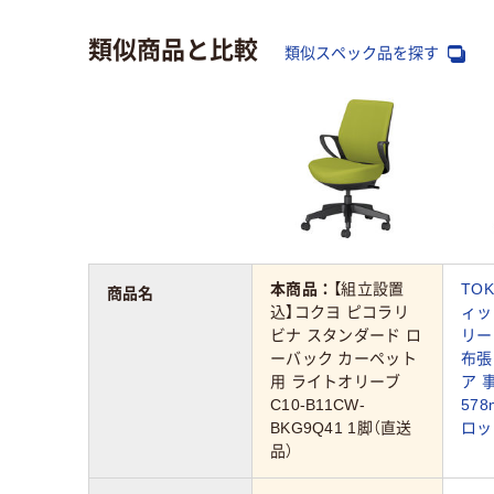
類似商品と比較
類似スペック品を探す
本商品：
【組立設置
TO
商品名
込】コクヨ ピコラリ
ィッ
ビナ スタンダード ロ
リーン
ーバック カーペット
布張
用 ライトオリーブ
ア 
C10-B11CW-
57
BKG9Q41 1脚（直送
ロッ
品）