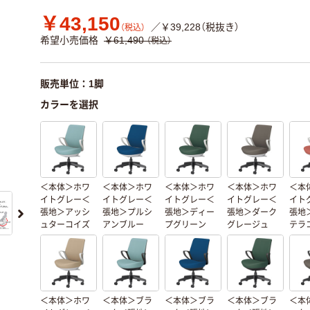
￥43,150
／￥39,228（税抜き）
（税込）
希望小売価格
￥61,490
（税込）
販売単位：1脚
カラーを選択
＜本体＞ホワ
＜本体＞ホワ
＜本体＞ホワ
＜本体＞ホワ
＜本
イトグレー＜
イトグレー＜
イトグレー＜
イトグレー＜
イト
張地＞アッシ
張地＞プルシ
張地＞ディー
張地＞ダーク
張地
ュターコイズ
アンブルー
プグリーン
グレージュ
テラ
＜本体＞ホワ
＜本体＞ブラ
＜本体＞ブラ
＜本体＞ブラ
＜本