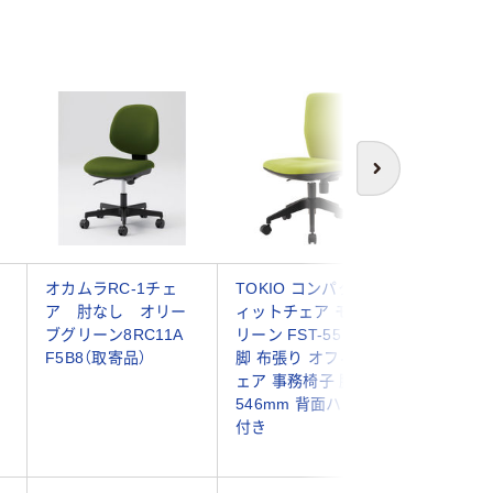
次へ
オカムラRC-1チェ
TOKIO コンパクトフ
プラス N
ア 肘なし オリー
ィットチェア モスグ
C02 オ
ブグリーン8RC11A
リーン FST-55 MG 1
布張り 
F5B8（取寄品）
脚 布張り オフィスチ
ン×ブラッ
ェア 事務椅子 脚幅
NX616SL
546mm 背面ハンドル
付き