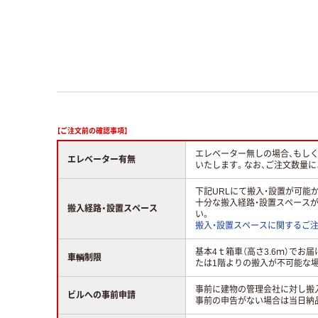
【ご注文前の確認事項】
エレベーター無しの場合、もし
エレベーター有無
いたします。なお、ご注文数量
下記URLにて搬入・設置が可
十分な搬入経路・設置スペース
搬入経路・設置スペース
い。
搬入・設置スペースに関するご
基本4ｔ箱車（高さ3.6ｍ）で
車輌制限
たは1階よりの搬入が不可能な場
事前に建物の管理会社に対し搬
ビルへの事前申請
事前の申告がない場合は当日納