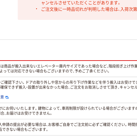
ャンセルさせていただくことがあります。
ご注文後に一時品切れが判明した場合は、入荷次
くは商品が搬入出来ないエレベーター庫内サイズであった場合など、階段担ぎ上げ作
によっては対応できない場合もございますので、予めご了承ください。
能かご確認下さい。ドアの取り外しや窓からの吊り下げ作業などを伴う搬入はお受けで
が確保できず搬入・設置が出来なかった場合、ご注文をお取消しさせて頂き、キャンセ
注意
お届けにお伺いいたします。建物によって、車両制限が設けられている場合がございま
合、お届けはお受けできません。
入申請の提出が必要な場合は、お客様ご自身でご注文前に必ずご確認ください。時間
品できない場合もございます。