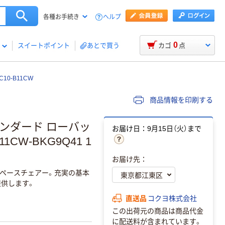
ヘルプ
各種お手続き
0
スイートポイント
あとで買う
カゴ
点
0-B11CW
商品情報を印刷する
タンダード ローバッ
お届け日：9月15日（火）まで
CW-BKG9Q41 1
お届け先：
ペースチェアー。充実の基本
提供します。
直送品
コクヨ株式会社
この出荷元の商品は商品代金
に配送料が含まれています。