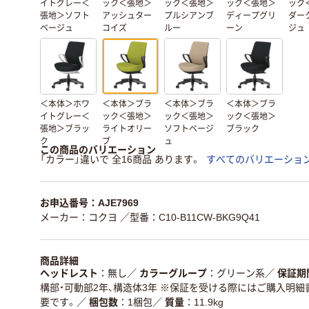
イトグレー＜
ック＜張地＞
ック＜張地＞
ック＜張地＞
ック
張地＞ソフト
アッシュター
プルシアンブ
ディープグリ
ダー
ベージュ
コイズ
ルー
ーン
ジュ
＜本体＞ホワ
＜本体＞ブラ
＜本体＞ブラ
＜本体＞ブラ
イトグレー＜
ック＜張地＞
ック＜張地＞
ック＜張地＞
張地＞ブラッ
ライトオリー
ソフトベージ
ブラック
ク
ブ
ュ
この商品のバリエーション
「カラー」違いで 全16商品 あります。
すべてのバリエーショ
お申込番号：AJE7969
メーカー：コクヨ
／型番：C10-B11CW-BKG9Q41
商品詳細
ヘッドレスト
無し
／
カラーグループ
グリーン系
／
保証期
構部・可動部2年、構造体3年 ※保証を受ける際にはご購入明
要です。
／
梱包数
1梱包
／
質量
11.9kg