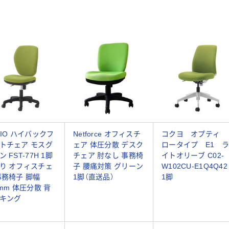
KIO ハイバックフ
Netforce オフィスチ
コクヨ オプティ
トチェア モスグ
ェア 体圧分散 デスク
ロータイプ E1 ラ
 FST-77H 1脚
チェア 肘なし 事務椅
イトオリーブ C02-
り オフィスチェ
子 腰痛対策 グリーン
W102CU-E1Q4Q42
事務椅子 脚幅
1脚（直送品）
1脚
8mm 体圧分散 背
キング