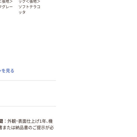
＜張地＞
ック＜張地＞
クグレー
ソフトテラコ
ッタ
ンを見る
間
外観・表面仕上げ1年、機
細書または納品書のご提示が必