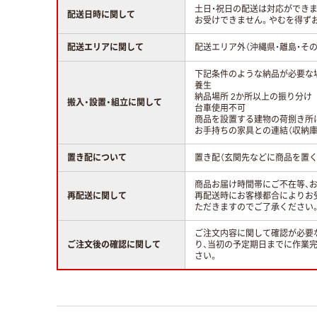
土日・祝日の配送は対応ができ
配送日時に関して
お受けできません。やむを得ず
配送エリアに関して
配送エリア外（沖縄県・離島・そ
下記条件のような納品が必要な
養生
納品場所 2か所以上の振り分け
搬入・設置・組立に関して
台車使用不可
商品を設置する建物の荷捌き所
お手持ちの家具との連結（収納庫
置き配について
置き配（玄関先などに商品を置く
商品お届け時間帯にご不在等、
再配送に関して
再配送時にお客様都合によりお
ただきますのでご了承ください
ご注文内容に関して確認が必要
ご注文後の確認に関して
り、当初の予定期日までに作業
さい。