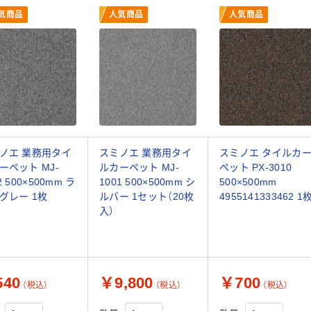
気商品
人気商品
人気商品
ノエ 業務用タイ
スミノエ 業務用タイ
スミノエ タイルカ
ーペット MJ-
ルカーペット MJ-
ペット PX-3010
2 500×500mm ラ
1001 500×500mm シ
500×500mm
グレー 1枚
ルバー 1セット（20枚
4955141333462 1
入）
40
￥9,800
￥700
（税込）
（税込）
（税込）