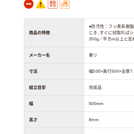
●防汚性：フッ素系樹
商品の特徴
じき、すぐに拭取ればシ
350g／平方m以上と
メーカー名
東リ
寸法
幅500×奥行500×全厚7
組立目安
完成品
幅
500mm
高さ
8mm