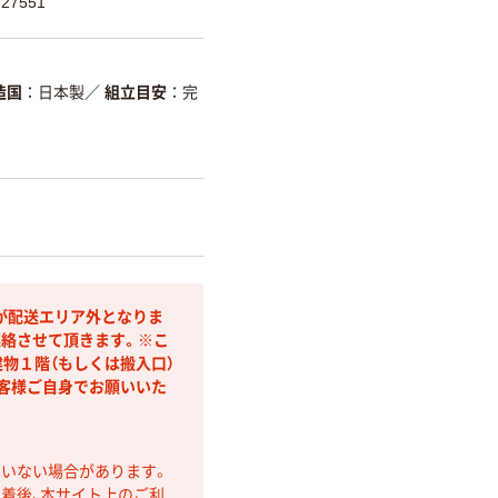
27551
造国
日本製
／
組立目安
完
が配送エリア外となりま
連絡させて頂きます。※こ
物１階（もしくは搬入口）
客様ご自身でお願いいた
ていない場合があります。
着後、本サイト上のご利