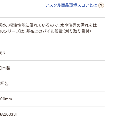
アスクル商品環境スコアとは
撥水、撥油性能に優れているので、水や油等の汚れをは
00シリーズは、基布上のパイル質量（刈り取り目付）
東リ
日本製
1梱包
500mm
GA10333T