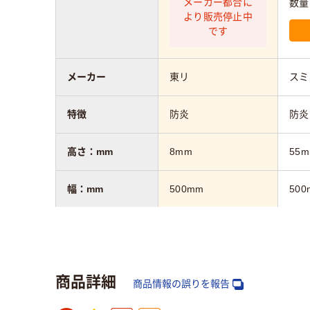
メーカー都合に
数量
より販売停止中
です
メーカー
東リ
スミ
特徴
防炎
防炎
高さ：mm
8mm
55
幅：mm
500mm
500
奥行：mm
500mm
500
商品詳細
商品情報の誤りを報告