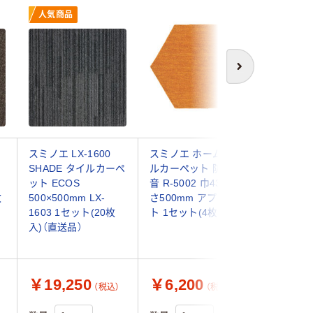
人気商品
次へ
ー
スミノエ LX-1600
スミノエ ホームタイ
スミノエ 
SHADE タイルカーペ
ルカーペット 防炎 防
ロッカク
ット ECOS
音 R-5002 巾430×長
ルカーペ
枚
500×500mm LX-
さ500mm アプリコッ
音 R-50
1603 1セット(20枚
ト 1セット(4枚)
さ500m
入)（直送品）
1セット（
送品）
￥19,250
￥6,200
￥7,8
（税込）
（税込）