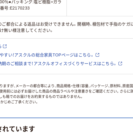
100％●バッキング:塩ビ樹脂+ガラ
:E2170233
様のご都合による返品はお受けできません。開梱時、梱包材で手指のケガ
付け無い様注意してください。
ら
やすい！アスクルの総合家具TOPページはこちら。
納期のご相談まで！アスクルオフィスづくりサービスはこちら。
ますが、メーカーの都合等により、商品規格・仕様（容量、パッケージ、原材料、原産
使用前には必ずお届けした商品の商品ラベルや注意書きをご確認ください。さらに詳
ずしも箱でのお届けをお約束するものではありません。
かじめご了承ください。
されています