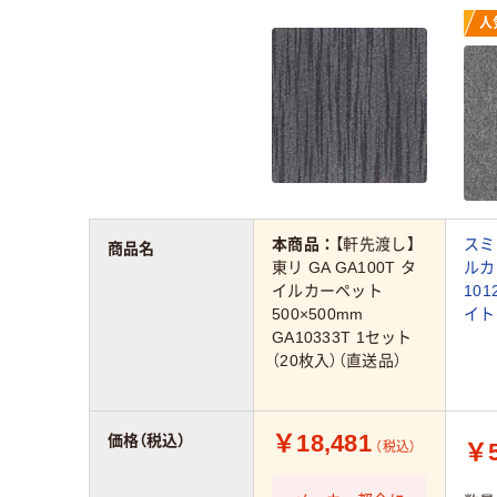
人
本商品：
【軒先渡し】
スミ
商品名
東リ GA GA100T タ
ルカ
イルカーペット
101
500×500mm
イト
GA10333T 1セット
（20枚入）（直送品）
￥18,481
価格（税込）
￥5
（税込）