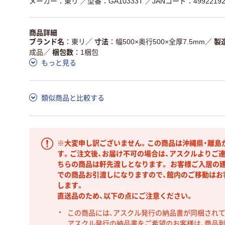
メーカー：東リ
／型番：GA10333T
／JANコード：49922192
商品詳細
ブランド名
東リ
／
寸法
幅500×奥行500×全厚7.5mm
／
製
成品
／
梱包数
1梱包
もっと見る
類似商品と比較する
※大変申し訳ございません。この商品は沖縄県・離島
す。ご注文後、お届け不可の場合は、アスクルよりご
ちらの商品は軒先渡しとなります。 お客様ご入居の建
での商品お引渡しになりますので、館内のご移動はお
します。
直送品のため、以下の点にご注意ください。
この商品には、アスクル発行の納品書が同梱され
アスクル発行の納品書をご希望のお客様は、商品到