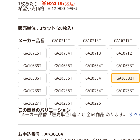
￥924.05
1枚あたり
（税込）
希望小売価格
￥42,900
（税込）
販売単位：1セット（20枚入）
GA10719T
GA10718T
GA10717T
メーカー品番
GA10715T
GA10714T
GA10713T
GA10712T
GA10636T
GA10635T
GA10634T
GA10633T
GA10336T
GA10335T
GA10334T
GA10333T
GA10236T
GA10235T
GA10234T
GA10233T
GA10227T
GA10226T
GA10225T
この商品のバリエーション
「メーカー品番」「販売単位」違いで 全54商品 あります。
すべ
お申込番号：AK36164