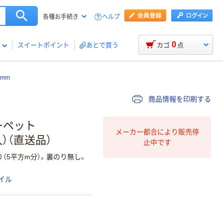
ヘルプ
各種お手続き
0
スイートポイント
あとで買う
カゴ
点
0mm
商品情報を印刷する
カーペット
メーカー都合により販売停
枚入）（直送品）
止中です
（5平方m分）。裏のり無し。
イル