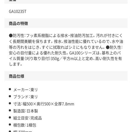
GA10235T
商品の特徴
●防汚性：フッ素系樹脂による撥水・撥油防汚加工。汚れが付きにく
く長期間美観を保ちます。撥水、撥油性能に優れているので、水や油
等の汚れをはじき、すぐに拭取ればシミにもなりません。●耐久性：
安心の目付量による優れた耐久性。GA100シリーズは、基布上のパ
イル質量（刈り取り目付）350g／平方m以上と定め、高い耐久性を有
します。
商品仕様
メーカー：東リ
ブランド：東リ
寸法：幅500×奥行500×全厚7.8mm
製造国：日本製
組立目安：完成品
梱包数：1梱包
幅：500mm