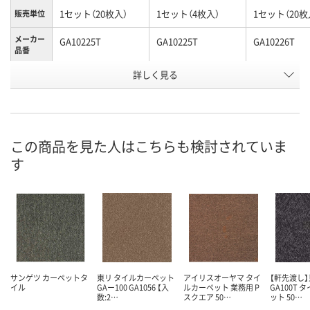
1セット（20枚入）
1セット（4枚入）
1セット（20枚
販売単位
メーカー
GA10225T
GA10225T
GA10226T
品番
お申込番
詳しく見る
AK35641
AK38456
AK37348
号
直送品
直送品
直送品
在庫
9月1日（火）まで
9月1日（火）まで
9月1日（火）ま
お届け日
この商品を見た人はこちらも検討されていま
す
数量
数量
数量
カゴへ
カゴへ
カ
サンゲツ カーペットタ
東リ タイルカーペット
アイリスオーヤマ タイ
【軒先渡し】
イル
GAー100 GA1056 【入
ルカーペット 業務用 P
GA100T
数:2…
スクエア 50…
ット 50…