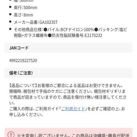
奥行：500mm
高さ：8mm
メーカー品番：GA10235T
その他商品仕様：●パイル:BCFナイロン100％●バッキング:塩ビ
樹脂+ガラス繊維布●防炎性脳試験番号:E2170232
JANコード
4992219227520
備考（ご注意）
【返品について】お客様のご都合による返品はお受けできません。
開梱時、梱包材で手指のケガにご注意ください。梱包材ギリギリま
で商品が詰まっていますので、商品を傷付け無い様注意してくださ
い。
ご購入の際は、ご利用ガイド「
ご利用ガイド
」を必ずご確認の上、お
申し込みください。
※大変申し訳ございません。この商品は沖縄県・離島が配送