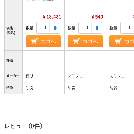
￥18,481
￥540
数量
数量
数量
価格
(税込)
カゴへ
カゴへ
カ
評価
東リ
スミノエ
スミノエ
メーカー
防炎
防炎
防炎
特徴
レビュー（0件）