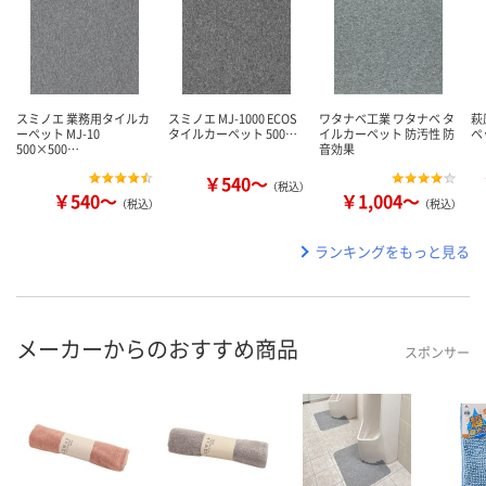
スミノエ 業務用タイルカ
スミノエ MJ-1000 ECOS
ワタナベ工業 ワタナベ タ
萩
ーペット MJ-10
タイルカーペット 500…
イルカーペット 防汚性 防
ペ
500×500…
音効果
￥540～
（税込）
￥540～
￥1,004～
（税込）
（税込）
ランキングをもっと見る
メーカーからのおすすめ商品
スポンサー