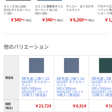
スミノエ MJ-1000
スミノエ 業務用タイル
サンコー おくだけタ
ワタナベ工
ECOS タイルカーペッ
カーペット MJ-10
イルマット
ーペット 
ト 500…
500×500…
ト ループ 
￥540～
￥540～
￥6,260～
￥1,
（税込）
（税込）
（税込）
他のバリエーション
商品名
【軒先渡し】東リ GA
【軒先渡し】東リ GA
【軒先渡し】東リ
GA100T タイルカー
GA100T タイルカー
GA100T タ
ペット
ペット
ペット
500×500mm
500×500mm
500×500mm
GA10225T 1セット
GA10225T 1セット
GA10226T 
（20枚入）（直送品）
（4枚入）（直送品）
（20枚入）（直
価格
￥23,724
￥6,914
￥18
(税込)