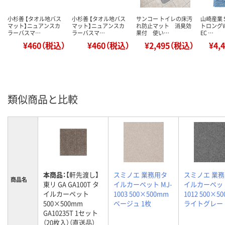
小杉善 【タオル地バス
小杉善 【タオル地バス
サンコー トイレの床汚
山崎産業 
マット】ニュアンスカ
マット】ニュアンスカ
れ防止マット 消臭効
トロング
ラーバスマ…
ラーバスマ…
果付 使い…
EC …
¥460（税込）
¥460（税込）
¥2,495（税込）
¥4,
類似商品と比較
本商品：
【軒先渡し】
スミノエ 業務用タ
スミノエ 業
商品名
東リ GA GA100T タ
イルカーペット MJ-
イルカーペット
イルカーペット
1003 500×500mm
1012 500×5
500×500mm
ベージュ 1枚
ライトグレー 
GA10235T 1セット
（20枚入）（直送品）