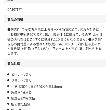
GA10717T
商品の特徴
●防汚性：フッ素系樹脂による撥水・撥油防汚加工。汚れが付きにく
く長期間美観を保ちます。撥水、撥油性能に優れているので、水や油
等の汚れをはじき、すぐに拭取ればシミにもなりません。●耐久性：
安心の目付量による優れた耐久性。GA100シリーズは、基布上のパ
イル質量（刈り取り目付）350g／平方m以上と定め、高い耐久性を有
します。
商品仕様
メーカー：東リ
ブランド：東リ
寸法：幅500×奥行500×全厚7.5mm
製造国：日本製
組立目安：完成品
梱包数：1梱包
幅：500mm