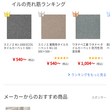
イルの売れ筋ランキング
スミノエ MJ-1000 ECOS
スミノエ 業務用タイルカ
ワタナベ工業 ワタナベ タ
萩
タイルカーペット 500…
ーペット MJ-10
イルカーペット 防汚性 防
ペ
500×500…
音効果
￥540～
（税込）
￥540～
￥1,004～
（税込）
（税込）
ランキングをもっと見る
メーカーからのおすすめ商品
スポンサー