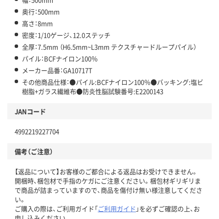
奥行：500mm
高さ：8mm
密度：1/10ゲージ、12.0ステッチ
全厚：7.5mm （H6.5mm~L3mm テクスチャードループパイル）
パイル：BCFナイロン100％
メーカー品番：GA10717T
その他商品仕様：●パイル:BCFナイロン100％●バッキング:塩ビ
樹脂+ガラス繊維布●防炎性脳試験番号:E2200143
JANコード
4992219227704
備考（ご注意）
【返品について】お客様のご都合による返品はお受けできません。
開梱時、梱包材で手指のケガにご注意ください。梱包材ギリギリま
で商品が詰まっていますので、商品を傷付け無い様注意してくださ
い。
ご購入の際は、ご利用ガイド「
ご利用ガイド
」を必ずご確認の上、お
申し込みください。