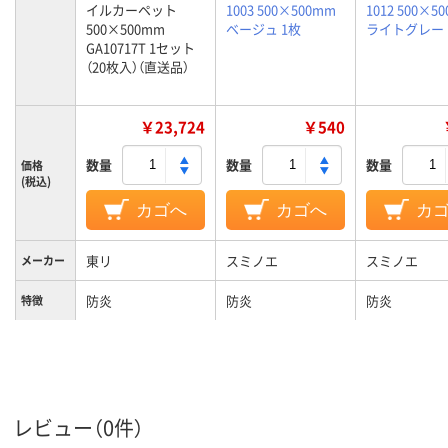
イルカーペット
1003 500×500mm
1012 500×5
500×500mm
ベージュ 1枚
ライトグレー 
GA10717T 1セット
（20枚入）（直送品）
￥23,724
￥540
数量
数量
数量
価格
(税込)
カゴへ
カゴへ
カ
東リ
スミノエ
スミノエ
メーカー
防炎
防炎
防炎
特徴
レビュー（0件）