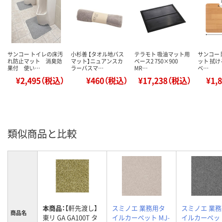
サンコー トイレの床汚
小杉善 【タオル地バス
テラモト 吸油マット用
サンコー 
れ防止マット 消臭効
マット】ニュアンスカ
ベース2 750×900
ット 拭け
果付 使い…
ラーバスマ…
MR…
ベ…
¥2,495（税込）
¥460（税込）
¥17,238（税込）
¥1,
類似商品と比較
本商品：
【軒先渡し】
スミノエ 業務用タ
スミノエ 業
商品名
東リ GA GA100T タ
イルカーペット MJ-
イルカーペット