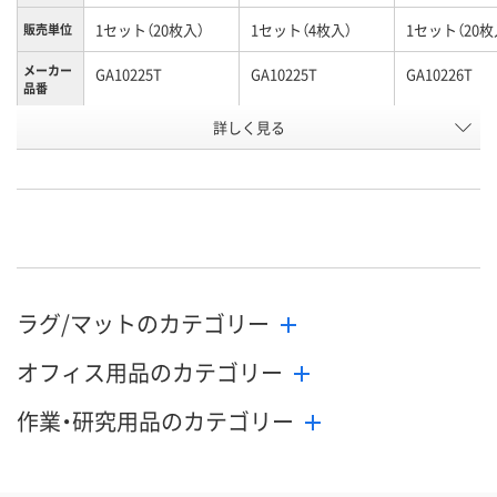
1セット（20枚入）
1セット（4枚入）
1セット（20枚
販売単位
メーカー
GA10225T
GA10225T
GA10226T
品番
お申込番
詳しく見る
AK35641
AK38456
AK37348
号
直送品
直送品
直送品
在庫
9月2日（水）まで
9月2日（水）まで
9月2日（水）ま
お届け日
数量
数量
数量
ラグ/マットのカテゴリー
カゴへ
カゴへ
カ
オフィス用品のカテゴリー
作業・研究用品のカテゴリー