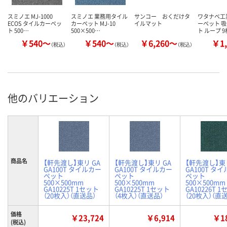
スミノエ MJ-1000
スミノエ 業務用タイル
サンコー おくだけタ
ワタナベ工
ECOS タイルカーペッ
カーペット MJ-10
イルマット
ーペット 
ト 500…
500×500…
ト ループ 
￥540～
￥540～
￥6,260～
￥1,
（税込）
（税込）
（税込）
他のバリエーション
商品名
【軒先渡し】東リ GA
【軒先渡し】東リ GA
【軒先渡し】東リ
GA100T タイルカー
GA100T タイルカー
GA100T タ
ペット
ペット
ペット
500×500mm
500×500mm
500×500mm
GA10225T 1セット
GA10225T 1セット
GA10226T 
（20枚入）（直送品）
（4枚入）（直送品）
（20枚入）（直
価格
￥23,724
￥6,914
￥18
(税込)