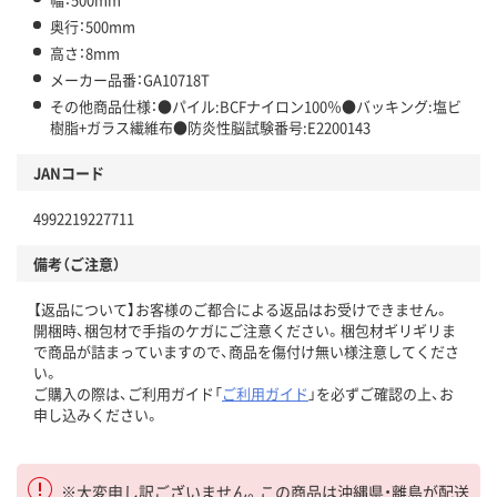
奥行：500mm
高さ：8mm
メーカー品番：GA10718T
その他商品仕様：●パイル:BCFナイロン100％●バッキング:塩ビ
樹脂+ガラス繊維布●防炎性脳試験番号:E2200143
JANコード
4992219227711
備考（ご注意）
【返品について】お客様のご都合による返品はお受けできません。
開梱時、梱包材で手指のケガにご注意ください。梱包材ギリギリま
で商品が詰まっていますので、商品を傷付け無い様注意してくださ
い。
ご購入の際は、ご利用ガイド「
ご利用ガイド
」を必ずご確認の上、お
申し込みください。
※大変申し訳ございません。この商品は沖縄県・離島が配送