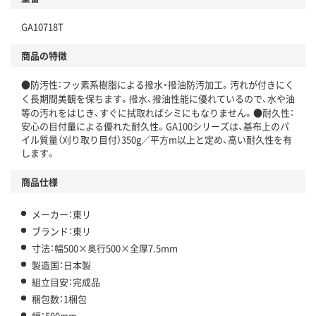
GA10718T
商品の特徴
●防汚性：フッ素系樹脂による撥水・撥油防汚加工。汚れが付きにく
く長期間美観を保ちます。撥水、撥油性能に優れているので、水や油
等の汚れをはじき、すぐに拭取ればシミにもなりません。●耐久性：
安心の目付量による優れた耐久性。GA100シリーズは、基布上のパ
イル質量（刈り取り目付）350g／平方m以上と定め、高い耐久性を有
します。
商品仕様
メーカー：東リ
ブランド：東リ
寸法：幅500×奥行500×全厚7.5mm
製造国：日本製
組立目安：完成品
梱包数：1梱包
幅：500mm