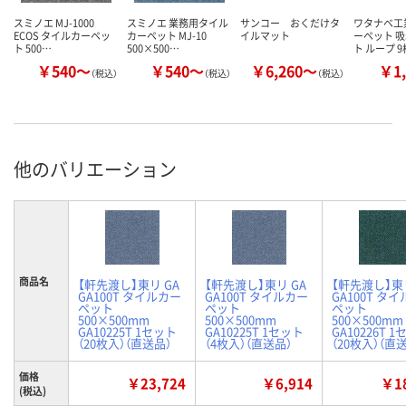
スミノエ MJ-1000
スミノエ 業務用タイル
サンコー おくだけタ
ワタナベ工
ECOS タイルカーペッ
カーペット MJ-10
イルマット
ーペット 
ト 500…
500×500…
ト ループ 
￥540～
￥540～
￥6,260～
￥1,
（税込）
（税込）
（税込）
他のバリエーション
商品名
【軒先渡し】東リ GA
【軒先渡し】東リ GA
【軒先渡し】東リ
GA100T タイルカー
GA100T タイルカー
GA100T タ
ペット
ペット
ペット
500×500mm
500×500mm
500×500mm
GA10225T 1セット
GA10225T 1セット
GA10226T 
（20枚入）（直送品）
（4枚入）（直送品）
（20枚入）（直
価格
￥23,724
￥6,914
￥18
(税込)