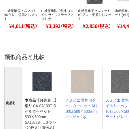
山崎産業 泥っぷマット
山崎産業株式会社 コン
山崎産業 泥っぷマット
山崎産業
#6 グレー 泥落としマッ
ドル ライフステップマ
#3 グレー 泥落としマッ
ット (#1
ト …
ット 大…
ト…
¥4,011（税込）
¥3,393（税込）
¥2,856（税込）
¥14,
類似商品と比較
本商品：
【軒先渡し】
スミノエ 業務用タ
スミノエ 業
商品名
東リ GA GA100T タ
イルカーペット MJ-
イルカーペット
イルカーペット
1003 500×500mm
1012 500×5
500×500mm
ベージュ 1枚
ライトグレー 
GA10718T 1セット
（20枚入）（直送品）