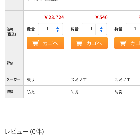
￥23,724
￥540
数量
数量
数量
価格
(税込)
カゴへ
カゴへ
カ
評価
東リ
スミノエ
スミノエ
メーカー
防炎
防炎
防炎
特徴
レビュー（0件）