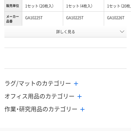
1セット（20枚入）
1セット（4枚入）
1セット（20枚
販売単位
メーカー
GA10225T
GA10225T
GA10226T
品番
お申込番
詳しく見る
AK35641
AK38456
AK37348
号
直送品
直送品
直送品
在庫
9月1日（火）まで
9月1日（火）まで
9月1日（火）ま
お届け日
数量
数量
数量
ラグ/マットのカテゴリー
カゴへ
カゴへ
カ
オフィス用品のカテゴリー
作業・研究用品のカテゴリー