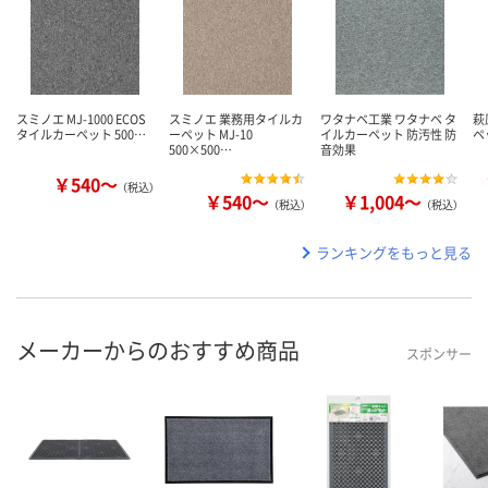
スミノエ MJ-1000 ECOS
スミノエ 業務用タイルカ
ワタナベ工業 ワタナベ タ
萩
タイルカーペット 500…
ーペット MJ-10
イルカーペット 防汚性 防
ペ
500×500…
音効果
￥540～
（税込）
￥540～
￥1,004～
（税込）
（税込）
ランキングをもっと見る
メーカーからのおすすめ商品
スポンサー